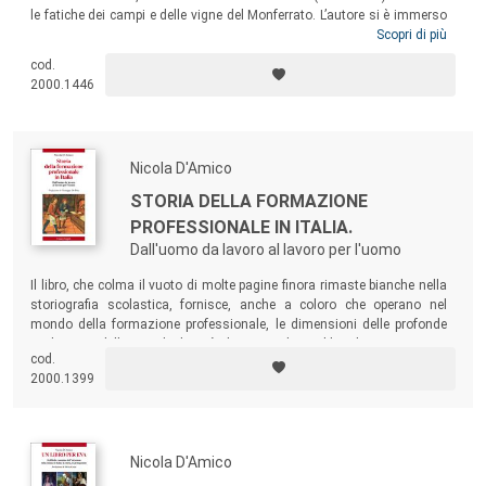
le fatiche dei campi e delle vigne del Monferrato. L’autore si è immerso
nello studio della sua biografia scoprendone e restituendone la sua,
Scopri di più
purtroppo breve, vita attraverso documenti di prima mano, come i diari
cod.
delle Figlie di Maria Ausiliatrice e la documentazione boschiana.
2000.1446
Un’indagine dalla quale emerge la santità di Suor Maria, in sintonia
con la figura umana di una donna “speciale”.
Nicola D'Amico
STORIA DELLA FORMAZIONE
PROFESSIONALE IN ITALIA.
Dall'uomo da lavoro al lavoro per l'uomo
Il libro, che colma il vuoto di molte pagine finora rimaste bianche nella
storiografia scolastica, fornisce, anche a coloro che operano nel
mondo della formazione professionale, le dimensioni delle profonde
tradizioni e della grande dignità che sottendono al loro lavoro.
cod.
2000.1399
Nicola D'Amico