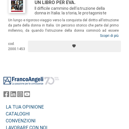
UN LIBRO PER EVA.
Il difficile cammino dell'istruzione della
donna in Italia: la storia, le protagoniste
Un lungo e rigoroso viaggio verso la conquista del diritto all’istruzione
da parte della donna in Italia. Un percorso storico che parte dal primo
millennio, da quando l’istruzione della donna cominciò ad essere
negata sulla scorta di interpretazioni pseudobibliche di comodo.
Scopri di più
La
storia che questo volume racconta è una storia rivoluzionaria, che si
cod.
accompagna a quella dei valori di giustizia e di solidarietà. Ogni
2000.1453
vittoria della donna è, dunque, una vittoria dell’umanità.
Footer
LA TUA OPINIONE
CATALOGHI
CONVENZIONI
LAVORARE CON NOI