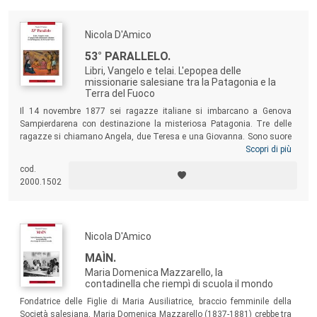
perduta, in balìa delle armate straniere.
Nicola D'Amico
53° PARALLELO.
Libri, Vangelo e telai. L'epopea delle
missionarie salesiane tra la Patagonia e la
Terra del Fuoco
Il 14 novembre 1877 sei ragazze italiane si imbarcano a Genova
Sampierdarena con destinazione la misteriosa Patagonia. Tre delle
ragazze si chiamano Angela, due Teresa e una Giovanna. Sono suore
Figlie di Maria Ausiliatrice, salesiane di don Bosco. Il volume racconta
Scopri di più
la storia di quelle ragazze e delle coetanee che le seguirono, e che tra
cod.
l’estrema Argentina e là dove finiscono le Ande cilene vissero,
2000.1502
insegnarono, evangelizzarono, soffrirono e morirono. La storia delle
“forze speciali” dell’inerme ma efficientissimo esercito salesiano.
Nicola D'Amico
MAÌN.
Maria Domenica Mazzarello, la
contadinella che riempì di scuola il mondo
Fondatrice delle Figlie di Maria Ausiliatrice, braccio femminile della
Società salesiana, Maria Domenica Mazzarello (1837-1881) crebbe tra