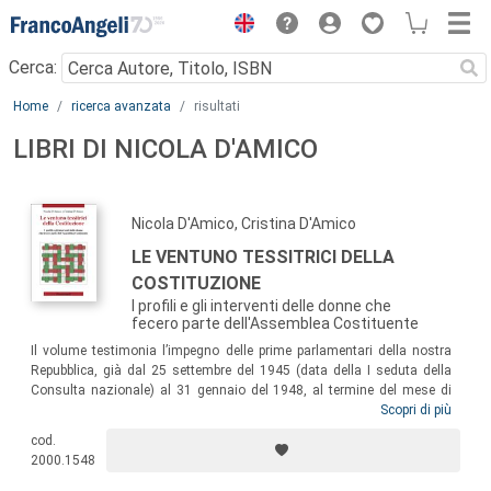
Menu
Cerca:
Main content
Home
ricerca avanzata
risultati
LIBRI DI NICOLA D'AMICO
Nicola D'Amico, Cristina D'Amico
LE VENTUNO TESSITRICI DELLA
COSTITUZIONE
I profili e gli interventi delle donne che
fecero parte dell'Assemblea Costituente
Il volume testimonia l’impegno delle prime parlamentari della nostra
Repubblica, già dal 25 settembre del 1945 (data della I seduta della
Consulta nazionale) al 31 gennaio del 1948, al termine del mese di
prorogatio
dell’Assemblea Costituente seguito all’entrata in vigore
Scopri di più
della Costituzione. L’opera riporta le grandi battaglie delle Costituenti
cod.
per l’affermazione di eguaglianza, equità, giustizia sociale, ma dà
2000.1548
voce anche a quegli interventi “minori”, ispirati alla sensibilità per le
vicende quotidiane di un popolo sconvolto da una guerra non voluta e