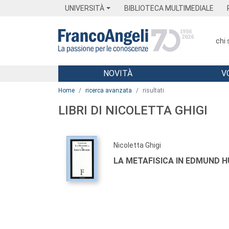
Menu
Main content
Footer
Menu
UNIVERSITÀ
BIBLIOTECA MULTIMEDIALE
chi
NOVITÀ
V
Main content
Home
ricerca avanzata
risultati
LIBRI DI NICOLETTA GHIGI
Nicoletta Ghigi
LA METAFISICA IN EDMUND 