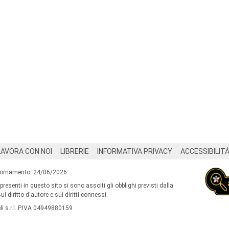
LAVORA CON NOI
LIBRERIE
INFORMATIVA PRIVACY
ACCESSIBILIT
iornamento: 24/06/2026
 presenti in questo sito si sono assolti gli obblighi previsti dalla
l diritto d'autore e sui diritti connessi.
i s.r.l. P.IVA 04949880159