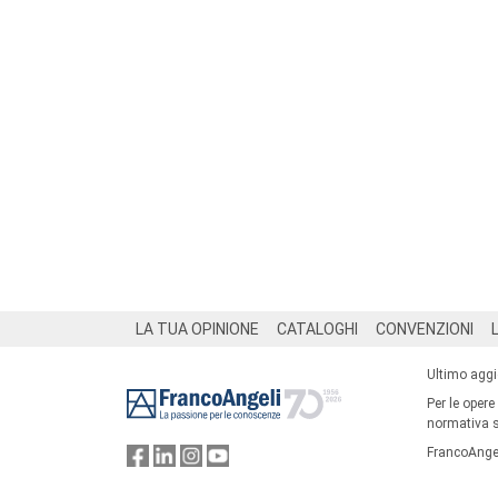
Footer
LA TUA OPINIONE
CATALOGHI
CONVENZIONI
Ultimo agg
Per le opere
normativa su
FrancoAngel