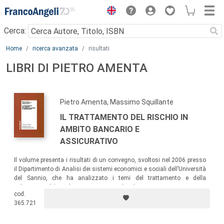
Menu
Cerca:
Main content
Home
ricerca avanzata
risultati
LIBRI DI PIETRO AMENTA
Pietro Amenta, Massimo Squillante
IL TRATTAMENTO DEL RISCHIO IN
AMBITO BANCARIO E
ASSICURATIVO
Il volume presenta i risultati di un convegno, svoltosi nel 2006 presso
il Dipartimento di Analisi dei sistemi economici e sociali dell’Università
del Sannio, che ha analizzato i temi del trattamento e della
valutazione del Rischio Operativo in ambito bancario e assicurativo.
cod.
365.721