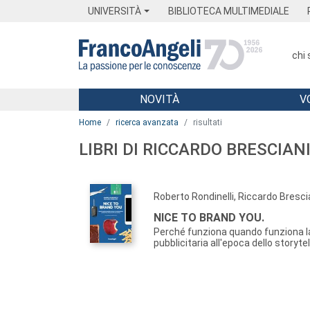
Menu
Main content
Footer
Menu
UNIVERSITÀ
BIBLIOTECA MULTIMEDIALE
chi
NOVITÀ
V
Main content
Home
ricerca avanzata
risultati
LIBRI DI RICCARDO BRESCIAN
Roberto Rondinelli, Riccardo Bresci
NICE TO BRAND YOU.
Perché funziona quando funziona 
pubblicitaria all'epoca dello storytel