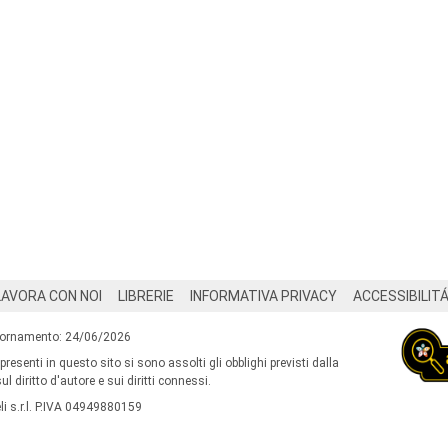
LAVORA CON NOI
LIBRERIE
INFORMATIVA PRIVACY
ACCESSIBILIT
iornamento: 24/06/2026
 presenti in questo sito si sono assolti gli obblighi previsti dalla
l diritto d'autore e sui diritti connessi.
i s.r.l. P.IVA 04949880159