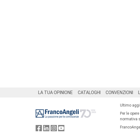
Footer
LA TUA OPINIONE
CATALOGHI
CONVENZIONI
Ultimo agg
Per le opere
normativa su
FrancoAngel