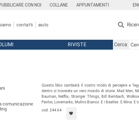
EN
PUBBLICARE CON NOI
COLLANE
APPUNTAMENTI
Ricer
 siamo
contatti
aiuto
OLUMI
RIVISTE
Cerca:
I
Questo libro cambierà il vostro modo di percepire e ‘leg
ani
dentro ci troverete un vero mondo di storie: Mad Men, N
Bauman, Netflix, Stranger Things, Bill Bernbach, Wolksw
Pavlov, Lovemarks, Mulino Bianco. E i Beatles. E Mina. E tant
la comunicazione
ling
cod. 244.64