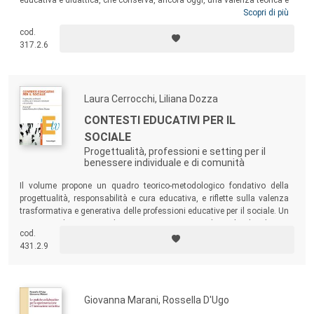
educativa e didattica, che conserva, ancora oggi, una valenza teorica e
pratica. Attraverso il contributo di diversi autori, il volume fa evolvere il
Scopri di più
concetto di curricolo nella direzione dell’integrazione, in vista
cod.
dell’elaborazione di modelli capaci di rispondere in chiave aggiornata
317.2.6
alle istanze poste al sistema scolastico dalle evoluzioni culturali e
sociali.
Laura Cerrocchi, Liliana Dozza
CONTESTI EDUCATIVI PER IL
SOCIALE
Progettualità, professioni e setting per il
benessere individuale e di comunità
Il volume propone un quadro teorico-metodologico fondativo della
progettualità, responsabilità e cura educativa, e riflette sulla valenza
trasformativa e generativa delle professioni educative per il sociale. Un
testo per educatori e pedagogisti in servizio, studenti che desiderano
cod.
intraprendere queste professioni, dirigenti dei servizi, nonché
431.2.9
insegnanti e professionisti che, a diverso titolo, operano nei contesti
educativi per il sociale.
Giovanna Marani, Rossella D'Ugo