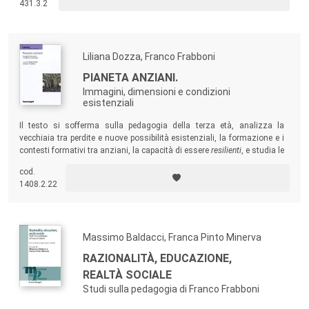
431.3.2
Liliana Dozza, Franco Frabboni
PIANETA ANZIANI.
Immagini, dimensioni e condizioni
esistenziali
Il testo si sofferma sulla pedagogia della terza età, analizza la
vecchiaia tra perdite e nuove possibilità esistenziali, la formazione e i
contesti formativi tra anziani, la capacità di essere
resilienti
, e studia le
politiche sociali per gli anziani, le tipologie di servizi e gli spazi di vita,
cod.
“buone pratiche” per abitare l’anzianità e per una città che sia anche a
1408.2.22
misura di anziano.
Massimo Baldacci, Franca Pinto Minerva
RAZIONALITÀ, EDUCAZIONE,
REALTÀ SOCIALE
Studi sulla pedagogia di Franco Frabboni