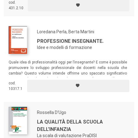
cod.
servizi, insegnanti e professionisti che, a diverso titolo, operano nei
431.2.10
contesti educativi per il sociale, dunque anche nei servizi culturali e
lavorativi, psicologici e della mediazione rivolti a persone di differenti
età e condizioni di vita.
Loredana Perla, Berta Martini
PROFESSIONE INSEGNANTE.
Idee e modelli di formazione
Quale idea di professionalità oggi per l’insegnante? E come è possibile
promuovere lo sviluppo professionale dei docenti nella scuola che
cambia? Questo volume intende offrirne uno spaccato significativo
con i contributi di quegli studiosi che si sono confrontati con l’oggetto
cod.
"sviluppo professionale" guardandolo da varie prospettive teoriche.
10317.1
Rossella D'Ugo
LA QUALITÀ DELLA SCUOLA
DELL'INFANZIA
La scala di valutazione PraDISI