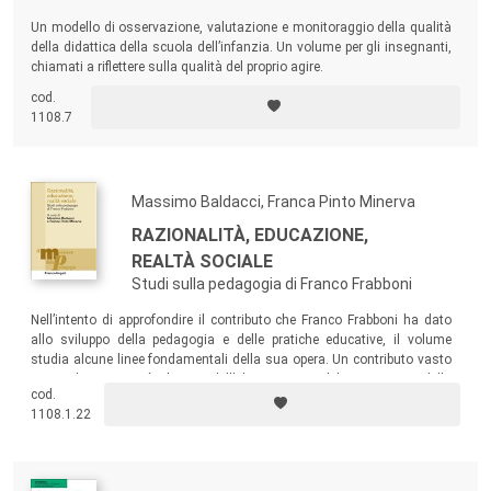
Un modello di osservazione, valutazione e monitoraggio della qualità
della didattica della scuola dell’infanzia. Un volume per gli insegnanti,
chiamati a riflettere sulla qualità del proprio agire.
cod.
1108.7
Massimo Baldacci, Franca Pinto Minerva
RAZIONALITÀ, EDUCAZIONE,
REALTÀ SOCIALE
Studi sulla pedagogia di Franco Frabboni
Nell’intento di approfondire il contributo che Franco Frabboni ha dato
allo sviluppo della pedagogia e delle pratiche educative, il volume
studia alcune linee fondamentali della sua opera. Un contributo vasto
e articolato, tra i più rilevanti dell’ultimo quarto del Novecento e della
cod.
prima parte del nuovo secolo.
1108.1.22