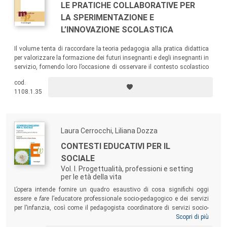
LE PRATICHE COLLABORATIVE PER
LA SPERIMENTAZIONE E
L’INNOVAZIONE SCOLASTICA
Il volume tenta di raccordare la teoria pedagogia alla pratica didattica
per valorizzare la formazione dei futuri insegnanti e degli insegnanti in
servizio, fornendo loro l’occasione di osservare il contesto scolastico
con gli “occhiali della ricerca” e con strumenti validi e attendibili in
cod.
grado di potenziare il circolo virtuoso di interazione tra sapere e saper
1108.1.35
fare.
Laura Cerrocchi, Liliana Dozza
CONTESTI EDUCATIVI PER IL
SOCIALE
Vol. I. Progettualità, professioni e setting
per le età della vita
L’opera intende fornire un quadro esaustivo di cosa significhi oggi
essere
e
fare
l’educatore professionale socio-pedagogico e dei servizi
per l’infanzia, così come il pedagogista coordinatore di servizi socio-
educativi. Un testo per educatori professionali socio-pedagogici e dei
Scopri di più
servizi per l’infanzia, pedagogisti in servizio, studenti, dirigenti dei