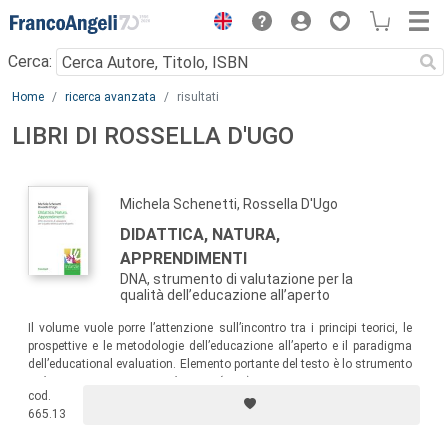
Menu
Cerca:
Main content
Home
ricerca avanzata
risultati
LIBRI DI ROSSELLA D'UGO
Michela Schenetti, Rossella D'Ugo
DIDATTICA, NATURA,
APPRENDIMENTI
DNA, strumento di valutazione per la
qualità dell’educazione all’aperto
Il volume vuole porre l’attenzione sull’incontro tra i principi teorici, le
prospettive e le metodologie dell’educazione all’aperto e il paradigma
dell’educational evaluation. Elemento portante del testo è lo strumento
Didattica, Natura, Apprendimenti (DNA)
, pensato e progettato per
cod.
monitorare e promuovere la qualità della didattica all’aperto nei servizi
665.13
per l’infanzia e nelle scuole e attivare percorsi di Ricerca-Formazione.