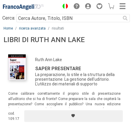
Menu
Cerca:
Main content
Home
ricerca avanzata
risultati
LIBRI DI RUTH ANN LAKE
Ruth Ann Lake
SAPER PRESENTARE
La preparazione, lo stile e la struttura della
presentazione. La gestione dell'uditorio.
L'utilizzo dei materiali di supporto
Come calibrare correttamente il proprio stile di presentazione
all’uditorio che si ha di fronte? Come preparare la sala che ospiterà la
presentazione? Come accogliere il pubblico? Una nuova edizione
(completamente rivista) di una guida per manager, professionisti,
cod.
imprenditori, politici, venditori, insegnanti, consulenti che ha sin qui
109.17
venduto oltre 17.000 copie!