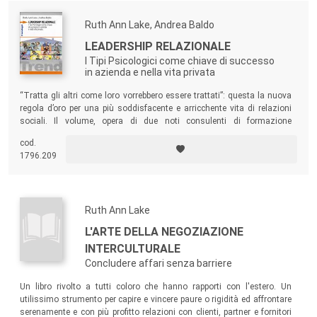
Ruth Ann Lake, Andrea Baldo
LEADERSHIP RELAZIONALE
I Tipi Psicologici come chiave di successo
in azienda e nella vita privata
“Tratta gli altri come loro vorrebbero essere trattati”: questa la nuova
regola d’oro per una più soddisfacente e arricchente vita di relazioni
sociali. Il volume, opera di due noti consulenti di formazione
manageriale, rappresenta una guida decisamente innovativa, semplice
cod.
ma efficace, rivolta a chi opera nelle aziende e in tutti i contesti
1796.209
organizzativi.
Ruth Ann Lake
L'ARTE DELLA NEGOZIAZIONE
INTERCULTURALE
Concludere affari senza barriere
Un libro rivolto a tutti coloro che hanno rapporti con l'estero. Un
utilissimo strumento per capire e vincere paure o rigidità ed affrontare
serenamente e con più profitto relazioni con clienti, partner e fornitori