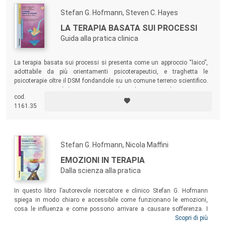
Stefan G. Hofmann, Steven C. Hayes
LA TERAPIA BASATA SUI PROCESSI
Guida alla pratica clinica
La terapia basata sui processi si presenta come un approccio “laico”,
adottabile da più orientamenti psicoterapeutici, e traghetta le
psicoterapie oltre il DSM fondandole su un comune terreno scientifico.
In questo manuale lo psicoterapeuta è condotto passo dopo passo in
cod.
una concettualizzazione del caso e alla scelta degli strumenti
1161.35
terapeutici empiricamente validati ritenuti più adatti ad agire sulle
variabili identificate.
Stefan G. Hofmann, Nicola Maffini
EMOZIONI IN TERAPIA
Dalla scienza alla pratica
In questo libro l’autorevole ricercatore e clinico Stefan G. Hofmann
spiega in modo chiaro e accessibile come funzionano le emozioni,
cosa le influenza e come possono arrivare a causare sofferenza. I
clinici saranno guidati passo passo nella comprensione delle più
Scopri di più