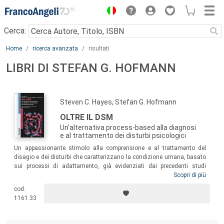
Menu
Cerca:
Main content
Home
ricerca avanzata
risultati
LIBRI DI STEFAN G. HOFMANN
Steven C. Hayes, Stefan G. Hofmann
OLTRE IL DSM
Un'alternativa process-based alla diagnosi
e al trattamento dei disturbi psicologici
Un appassionante stimolo alla comprensione e al trattamento del
disagio e dei disturbi che caratterizzano la condizione umana, basato
sui processi di adattamento, già evidenziati dai precedenti studi
dell’RFT e dell’ACT. Il volume propone una serie di questioni decisive
Scopri di più
per il progresso della psicoterapia come scienza, perché anche nel
cod.
caso di malattie di pertinenza medica è sempre richiesto al paziente
1161.33
l’adattamento più funzionale non solo per la mera sopravvivenza, ma
in ogni caso per dare senso alla propria vita.