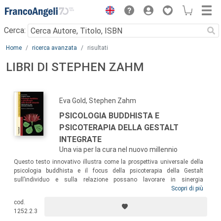
Menu
Cerca:
Main content
Home
ricerca avanzata
risultati
LIBRI DI STEPHEN ZAHM
Eva Gold, Stephen Zahm
PSICOLOGIA BUDDHISTA E
PSICOTERAPIA DELLA GESTALT
INTEGRATE
Una via per la cura nel nuovo millennio
Questo testo innovativo illustra come la prospettiva universale della
psicologia buddhista e il focus della psicoterapia della Gestalt
sull’individuo e sulla relazione possano lavorare in sinergia
nell’affrontare il tema fondamentale della sofferenza umana. Lo spirito
Scopri di più
di questo libro, la sua saggezza e la sua prospettiva profondamente
cod.
olistica e relazionale, possono fornire agli psicoterapeuti di ogni
1252.2.3
orientamento una più ampia comprensione clinica e il “know how” per