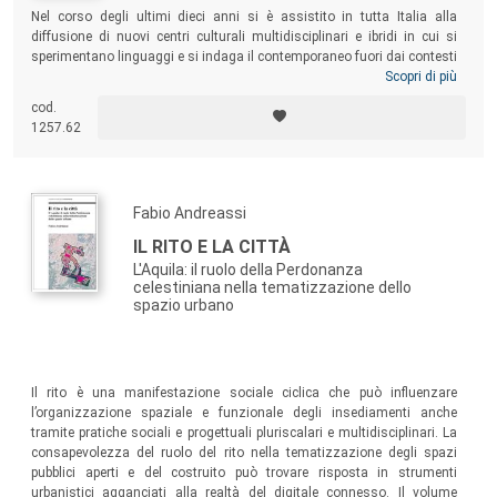
Nel corso degli ultimi dieci anni si è assistito in tutta Italia alla
diffusione di nuovi centri culturali multidisciplinari e ibridi in cui si
sperimentano linguaggi e si indaga il contemporaneo fuori dai contesti
tradizionali. Questo libro ne racconta il fenomeno. Una pubblicazione
Scopri di più
che si rivolge a professionisti del settore, a coloro che gestiscono
cod.
spazi culturali o pianificano interventi sul territorio, a policy maker e
1257.62
amministratori locali, a chi è interessato alle nuove forme della cultura
contemporanea e ai processi di innovazione sociale e urbana.
Fabio Andreassi
IL RITO E LA CITTÀ
L'Aquila: il ruolo della Perdonanza
celestiniana nella tematizzazione dello
spazio urbano
Il rito è una manifestazione sociale ciclica che può influenzare
l’organizzazione spaziale e funzionale degli insediamenti anche
tramite pratiche sociali e progettuali pluriscalari e multidisciplinari. La
consapevolezza del ruolo del rito nella tematizzazione degli spazi
pubblici aperti e del costruito può trovare risposta in strumenti
urbanistici agganciati alla realtà del digitale connesso. Il volume