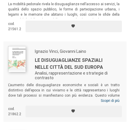
La mobilità pedonale rivela le disuguaglianze nell’accesso ai servizi, la
qualità dello spazio pubblico, le forme di partecipazione urbana, i
legami e le memorie che abitano i luoghi, così come le sfide della
sostenibilità, della salute e della prossimità urbana. Il volume riunisce
cod.
contributi che esplorano il camminare come pratica quotidiana,
21561.2
sociale, politica ed esperienziale.
Ignazio Vinci, Giovanni Laino
LE DISUGUAGLIANZE SPAZIALI
NELLE CITTÀ DEL SUD EUROPA
Analisi, rappresentazione e strategie di
contrasto
L’aumento delle disuguaglianze economiche e sociali è un tratto
distintivo dell’epoca in cui viviamo e le città rappresentano i luoghi
dove tali processi si manifestano con più evidenza. Questo volume
raccoglie un insieme di analisi e riflessioni condotte nell’ambito del
Scopri di più
progetto Mapping the new spatial inequalities within southern
cod.
European cities, orientato ad accrescere la capacità di osservare le
21862.2
disuguaglianze interne alle aree urbane e a identificare nuove soluzioni
politiche per il contrasto degli effetti sociali che queste producono. La
ricerca ha assunto alcune grandi città europee come principali campi di