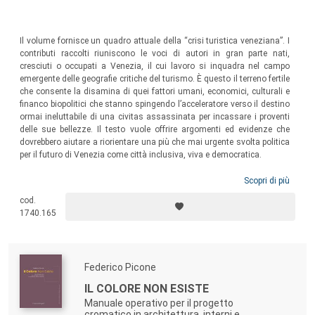
Il volume fornisce un quadro attuale della “crisi turistica veneziana”. I
contributi raccolti riuniscono le voci di autori in gran parte nati,
cresciuti o occupati a Venezia, il cui lavoro si inquadra nel campo
emergente delle geografie critiche del turismo. È questo il terreno fertile
che consente la disamina di quei fattori umani, economici, culturali e
financo biopolitici che stanno spingendo l’acceleratore verso il destino
ormai ineluttabile di una civitas assassinata per incassare i proventi
delle sue bellezze. Il testo vuole offrire argomenti ed evidenze che
dovrebbero aiutare a riorientare una più che mai urgente svolta politica
per il futuro di Venezia come città inclusiva, viva e democratica.
Scopri di più
cod.
1740.165
Federico Picone
IL COLORE NON ESISTE
Manuale operativo per il progetto
cromatico in architettura, interni e