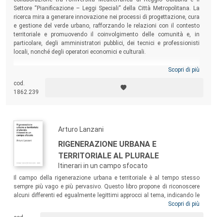
Settore “Pianificazione – Leggi Speciali” della Città Metropolitana. La
ricerca mira a generare innovazione nei processi di progettazione, cura
e gestione del verde urbano, rafforzando le relazioni con il contesto
territoriale e promuovendo il coinvolgimento delle comunità e, in
particolare, degli amministratori pubblici, dei tecnici e professionisti
locali, nonché degli operatori economici e culturali.
Scopri di più
cod.
1862.239
Arturo Lanzani
RIGENERAZIONE URBANA E
TERRITORIALE AL PLURALE
Itinerari in un campo sfocato
Il campo della rigenerazione urbana e territoriale è al tempo stesso
sempre più vago e più pervasivo. Questo libro propone di riconoscere
alcuni differenti ed egualmente legittimi approcci al tema, indicando le
loro radici e soprattutto le modalità con cui si occupano di
Scopri di più
rigenerazione. Segnala poi alcune questioni che la rigenerazione deve