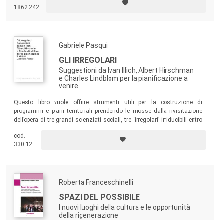
our cities and, ultimately, of our civilisation.
1862.242
Gabriele Pasqui
GLI IRREGOLARI
Suggestioni da Ivan Illich, Albert Hirschman
e Charles Lindblom per la pianificazione a
venire
Questo libro vuole offrire strumenti utili per la costruzione di
programmi e piani territoriali prendendo le mosse dalla rivisitazione
dell’opera di tre grandi scienziati sociali, tre ‘irregolari’ irriducibili entro
confini disciplinari limitati, che hanno lavorato nella seconda metà del
cod.
Novecento a forme diverse di critica alla pianificazione razional-
330.12
comprensiva.
Roberta Franceschinelli
SPAZI DEL POSSIBILE
I nuovi luoghi della cultura e le opportunità
della rigenerazione