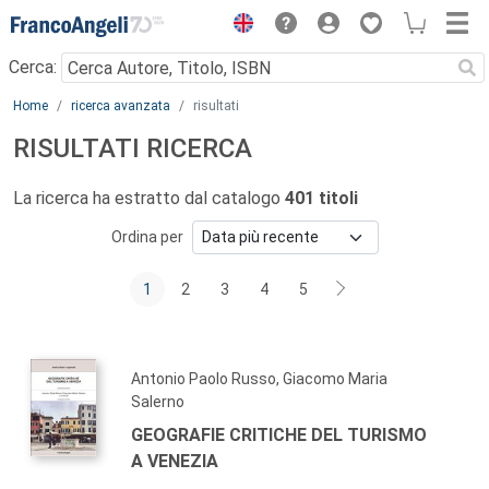
Menu
Cerca:
Main content
Home
ricerca avanzata
risultati
RISULTATI RICERCA
La ricerca ha estratto dal catalogo
401 titoli
Ordina per
1
2
3
4
5
Antonio Paolo Russo, Giacomo Maria
Salerno
GEOGRAFIE CRITICHE DEL TURISMO
A VENEZIA