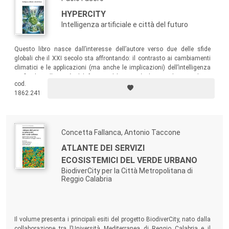
HYPERCITY
Intelligenza artificiale e città del futuro
Questo libro nasce dall’interesse dell’autore verso due delle sfide
globali che il XXI secolo sta affrontando: il contrasto ai cambiamenti
climatici e le applicazioni (ma anche le implicazioni) dell’intelligenza
artificiale nella città del futuro. L’obiettivo è di stimolare studiosi,
cod.
cittadini e amministratori a una riflessione collettiva che riguarda il
1862.241
futuro delle nostre città e, in ultima analisi, della nostra civiltà.
Concetta Fallanca, Antonio Taccone
ATLANTE DEI SERVIZI
ECOSISTEMICI DEL VERDE URBANO
BiodiverCity per la Città Metropolitana di
Reggio Calabria
Il volume presenta i principali esiti del progetto BiodiverCity, nato dalla
collaborazione tra l’Università Mediterranea di Reggio Calabria e il