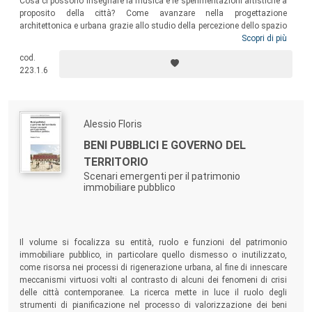
Cosa ci possono insegnare la musica e le sperimentazioni artistiche a
proposito della città? Come avanzare nella progettazione
architettonica e urbana grazie allo studio della percezione dello spazio
mediante l’udito? Questi i temi fondamentali del libro, in una
Scopri di più
esplorazione dell’ambiente sonoro urbano che illustra casi significativi
cod.
di composizioni musicali e interventi in spazi pubblici, e individua
223.1.6
strumenti applicabili nel progetto della città.
Alessio Floris
BENI PUBBLICI E GOVERNO DEL
TERRITORIO
Scenari emergenti per il patrimonio
immobiliare pubblico
Il volume si focalizza su entità, ruolo e funzioni del patrimonio
immobiliare pubblico, in particolare quello dismesso o inutilizzato,
come risorsa nei processi di rigenerazione urbana, al fine di innescare
meccanismi virtuosi volti al contrasto di alcuni dei fenomeni di crisi
delle città contemporanee. La ricerca mette in luce il ruolo degli
strumenti di pianificazione nel processo di valorizzazione dei beni