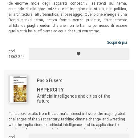
dell’enorme mole degli apparati conoscitivi esistenti sul tema,
cercando di allargare l’orizzonte di indagine alla storia, alla politica,
all’architettura, all’urbanistica, al paesaggio. Quello che emerge è una
Roma senza tema, senza forma, senza progetto, perennemente
afflitta da piaghe endemiche che non le hanno permesso di essere
quella città bella, efficiente ed equa che tutti vorremmo.
Scopri di più
cod.
1862.244
Paolo Fusero
HYPERCITY
Artificial intelligence and cities of the
future
This book results from the author’s interest in two of the major global
challenges of the 21st century: tackling climate change; and wrestling
with the implications of artificial intelligence, and its application to
modern infrastructures. The hope is to stimulate scholars, citizens and
administrators to engagé in a collective re-examination of the future of
cod.