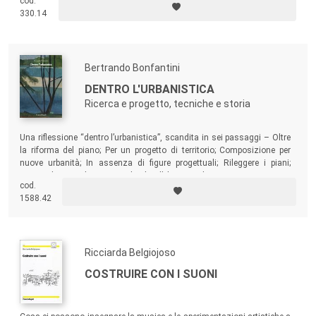
cod.
affrontare, dall’attenzione alla varietà dei contesti urbani e territoriali in
330.14
cui è chiamata a operare ai legami problematici con le dinamiche di
gentrificazione, o alle necessarie autoriflessioni critiche richieste alla
cultura tecnica per riuscire a generare nuove forme progettuali e
pianificatorie.
Bertrando Bonfantini
DENTRO L'URBANISTICA
Ricerca e progetto, tecniche e storia
Una riflessione “dentro l’urbanistica”, scandita in sei passaggi – Oltre
la riforma del piano; Per un progetto di territorio; Composizione per
nuove urbanità; In assenza di figure progettuali; Rileggere i piani;
Riconsiderare i lasciti –, che ha l’obiettivo di spingere verso una
cod.
dimensione sostantiva del piano urbanistico, ridando centralità al suo
1588.42
progetto e alle forme tecniche per praticarlo.
Ricciarda Belgiojoso
COSTRUIRE CON I SUONI