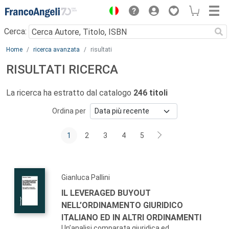
Menu
Cerca:
Main content
Home
ricerca avanzata
risultati
RISULTATI RICERCA
La ricerca ha estratto dal catalogo
246 titoli
Ordina per
1
2
3
4
5
Gianluca Pallini
IL LEVERAGED BUYOUT
NELL’ORDINAMENTO GIURIDICO
ITALIANO ED IN ALTRI ORDINAMENTI
Un’analisi comparata giuridica ed