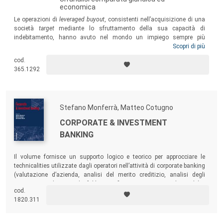
economica
Le operazioni di
leveraged buyout
, consistenti nell’acquisizione di una
società
target
mediante lo sfruttamento della sua capacità di
indebitamento, hanno avuto nel mondo un impiego sempre più
frequente e consolidato, nonostante il dibattito circa la loro liceità.
Scopri di più
Questo manuale vuole rappresentare uno strumento utile per tutti
cod.
coloro che intendono avvicinarsi all’affascinante tematica del
365.1292
leveraged buyout
, sempre attuale e in continua evoluzione, con l’intento
e la curiosità di voler beneficiare, a livello comparato, sia di
considerazioni giuridiche che di aspetti di finanza aziendale.
Stefano Monferrà, Matteo Cotugno
CORPORATE & INVESTMENT
BANKING
Il volume fornisce un supporto logico e teorico per approcciare le
technicalities utilizzate dagli operatori nell’attività di corporate banking
(valutazione d’azienda, analisi del merito creditizio, analisi degli
investimenti, diagnosi dei fabbisogni finanziari, copertura dei rischi) e
cod.
permette di approfondire l’analisi delle diverse operazioni di corporate &
1820.311
investment banking che rappresentano l’insieme delle attività di chi
opera nel settore.