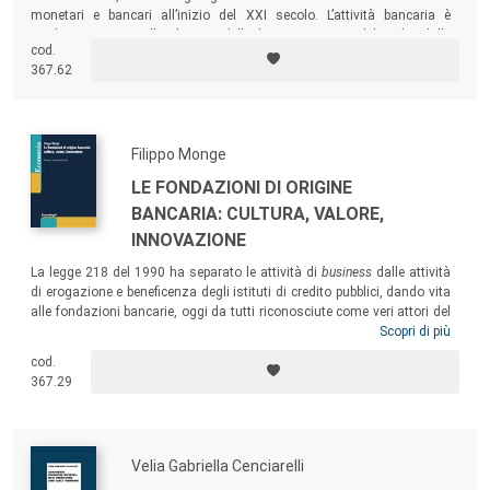
monetari e bancari all’inizio del XXI secolo. L’attività bancaria è
studiata attraverso l’evoluzione delle diverse categorie di banche, dalle
cod.
più antiche alle più recenti, nonché attraverso l’esame della nascita e
367.62
delle trasformazioni dei sistemi bancari dei diversi paesi.
Filippo Monge
LE FONDAZIONI DI ORIGINE
BANCARIA: CULTURA, VALORE,
INNOVAZIONE
La legge 218 del 1990 ha separato le attività di
business
dalle attività
di erogazione e beneficenza degli istituti di credito pubblici, dando vita
alle fondazioni bancarie, oggi da tutti riconosciute come veri attori del
territorio al servizio delle comunità. Il testo studia le strategie utili alle
Scopri di più
fondazioni per generare valore attivando
loop
positivi verso la banca (o
cod.
le banche) di cui la fondazione continua a detenere partecipazione o
367.29
controllo.
Velia Gabriella Cenciarelli