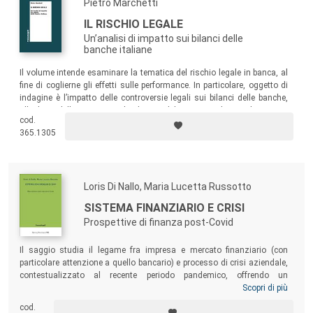
Pietro Marchetti
IL RISCHIO LEGALE
Un’analisi di impatto sui bilanci delle
banche italiane
Il volume intende esaminare la tematica del rischio legale in banca, al
fine di coglierne gli effetti sulle performance. In particolare, oggetto di
indagine è l’impatto delle controversie legali sui bilanci delle banche,
alla luce delle nuove regole di contabilizzazione di cui al principio
cod.
contabile IAS 37, e le conseguenti ricadute sulla solidità patrimoniale
365.1305
dell’intermediario finanziario.
Loris Di Nallo, Maria Lucetta Russotto
SISTEMA FINANZIARIO E CRISI
Prospettive di finanza post-Covid
Il saggio studia il legame fra impresa e mercato finanziario (con
particolare attenzione a quello bancario) e processo di crisi aziendale,
contestualizzato al recente periodo pandemico, offrendo un
approfondimento sugli strumenti finanziari emergenziali e su quelli
Scopri di più
che possono essere utilizzati quali leva per il credito bancario. Il
cod.
volume è rivolto agli studiosi delle complesse interrelazioni tra