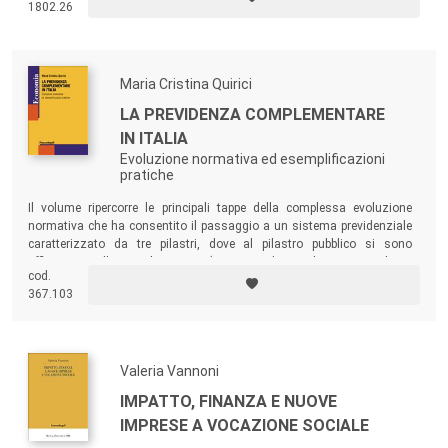
1802.26
squilibri territoriali e sociali, è andato colpevolmente disperso un
solido patrimonio industriale e di competenze.
Maria Cristina Quirici
LA PREVIDENZA COMPLEMENTARE
IN ITALIA
Evoluzione normativa ed esemplificazioni
pratiche
Il volume ripercorre le principali tappe della complessa evoluzione
normativa che ha consentito il passaggio a un sistema previdenziale
caratterizzato da tre pilastri, dove al pilastro pubblico si sono
affiancati quello complementare (costituito dai Fondi pensione, chiusi
cod.
e aperti) e quello integrativo (espressione di una scelta di risparmio
367.103
individuale a fini pensionistici attraverso i PIP).
Valeria Vannoni
IMPATTO, FINANZA E NUOVE
IMPRESE A VOCAZIONE SOCIALE