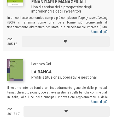
FINANZIARI E MANAGERIALI
Una disamina delle prospettive degli
imprenditori e degli investitori
In un contesto economico sempre più complesso, l’
equity crowdfunding
(ECF) si afferma come una delle forme più promettenti di
finanziamento alternativo per start-up e piccole-medie imprese (PMI).
Questa monografia offre un’analisi interdisciplinare che abbraccia
Scopri di più
aspetti finanziari e manageriali, fornendo una disamina articolata
cod.
delle tre principali fasi del processo – pre-campagna, durante la
385.12
campagna e post-campagna – in relazione ai due principali attori:
imprenditori e investitori.
Lorenzo Gai
LA BANCA
Profili istituzionali, operativi e gestionali
Il volume intende fornire un inquadramento generale delle principali
tematiche istituzionali, operative e gestionali delle banche commerciali
in Italia, alla luce delle principali innovazioni regolamentari e delle
attuali riforme normative che stanno interessando il sistema,
Scopri di più
mutando il modello di business delle banche, le loro forme
cod.
organizzative, la relativa propensione ad assumere rischi. Il testo è
361.71.7
stato pensato come manuale di riferimento per gli studenti di un corso