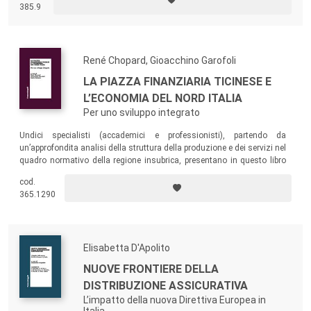
385.9
impresa e sistema bancario e agli organi del management che si
trovano ad attuare le scelte di approvvigionamento finanziario che
derivano da un mercato legato alle opportunità offerte sia dal sistema
bancario che dagli altri intermediari finanziari.
René Chopard, Gioacchino Garofoli
LA PIAZZA FINANZIARIA TICINESE E
L’ECONOMIA DEL NORD ITALIA
Per uno sviluppo integrato
Undici specialisti (accademici e professionisti), partendo da
un’approfondita analisi della struttura della produzione e dei servizi nel
quadro normativo della regione insubrica, presentano in questo libro
un nuovo modello di sviluppo dove attività e strumenti vedono il loro
cod.
compimento in una dimensione cross-border.
365.1290
Elisabetta D'Apolito
NUOVE FRONTIERE DELLA
DISTRIBUZIONE ASSICURATIVA
L’impatto della nuova Direttiva Europea in