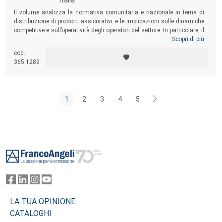
Italia
Il volume analizza la normativa comunitaria e nazionale in tema di
distribuzione di prodotti assicurativi e le implicazioni sulle dinamiche
competitive e sull’operatività degli operatori del settore. In particolare, il
testo focalizza l’attenzione sull’analisi delle principali novità introdotte
Scopri di più
dalla nuova normativa e sugli adempimenti a carico dei distributori di
cod.
prodotti assicurativi per risultare
compliant
e per individuare le politiche
365.1289
di organizzazione, gestione e controllo da implementare per difendere
e migliorare il proprio posizionamento all’interno del settore.
1
2
3
4
5
Footer
LA TUA OPINIONE
CATALOGHI