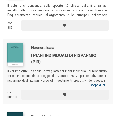
Il volume si concentra sulle opportunità offerte dalla finanza ad
impatto alle nuove imprese a vocazione sociale. Esso fornisce
l’inquadramento teorico all’argomento e le principali definizioni;
approfondisce, quindi, l’analisi degli strumenti presenti sul mercato e
cod.
dei principali approcci proposti in letteratura e nella prassi operativa per
385.11
la misurazione dell’impatto sociale delle operazioni finanziarie.
Eleonora Isaia
I PIANI INDIVIDUALI DI RISPARMIO
(PIR)
Il volume offre un’analisi dettagliata dei Piani Individuali di Risparmio
(PIR), introdotti dalla Legge di Bilancio 2017 per canalizzare il
risparmio degli italiani verso gli investimenti produttivi del paese, in
particolare nel segmento delle piccole e medie imprese, e raggiungere
Scopri di più
così un duplice obiettivo: facilitare la crescita del sistema
cod.
imprenditoriale italiano e convogliare parte della liquidità
385.10
potenzialmente disponibile sui mercati dei capitali verso le imprese del
Made in Italy.