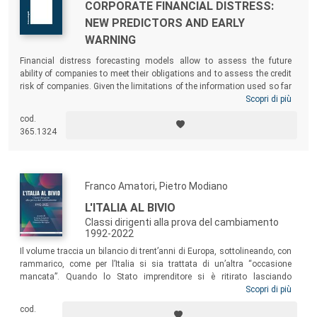
CORPORATE FINANCIAL DISTRESS:
NEW PREDICTORS AND EARLY
WARNING
Financial distress forecasting models allow to assess the future
ability of companies to meet their obligations and to assess the credit
risk of companies. Given the limitations of the information used so far
to forecast financial distress, this study attempts to investigate
Scopri di più
whether and how different financial and non-financial variables
cod.
influence the forecasting of corporate financial distress. A book that
365.1324
can have relevant practical implications for banks, investors, analysts,
chief financial officers (CFOs) and managers in general interested in
bankruptcy forecasting.
Franco Amatori, Pietro Modiano
L'ITALIA AL BIVIO
Classi dirigenti alla prova del cambiamento
1992-2022
Il volume traccia un bilancio di trent’anni di Europa, sottolineando, con
rammarico, come per l’Italia si sia trattata di un’altra “occasione
mancata”. Quando lo Stato imprenditore si è ritirato lasciando
un’importante eredità (le imprese pubbliche), “gli eredi” delle
Scopri di più
privatizzazioni non si sono rivelati all’altezza del compito: ne è uscita
cod.
compromessa la capacità di crescita del Paese, si sono aggravati gli