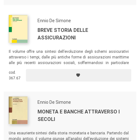
Ennio De Simone
BREVE STORIA DELLE
ASSICURAZIONI
Il volume offre una sintesi dell’evoluzione degli schemi assicurativi
attraverso i tempi, dalle più antiche forme di assicurazioni marittime
alle più recenti assicurazioni sociali, soffermandosi in particolare
sull’Italia, dove l’assicurazione nacque, e sull’Inghilterra, dove poi
cod.
maggiormente si sviluppò.
367.67
Ennio De Simone
MONETA E BANCHE ATTRAVERSO I
SECOLI
Una esauriente sintesi della storia monetaria e bancaria. Partendo dal
mondo antico, il volume giunge all’analisi dell’evoluzione dei sistemi