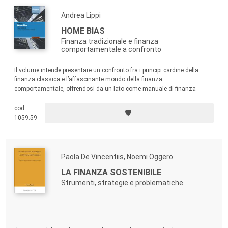
Andrea Lippi
HOME BIAS
Finanza tradizionale e finanza
comportamentale a confronto
Il volume intende presentare un confronto fra i principi cardine della
finanza classica e l’affascinante mondo della finanza
comportamentale, offrendosi da un lato come manuale di finanza
comportamentale adottabile nei percorsi di studi, dall’altro come lettura
di apprendimento e autovalutazione per ogni singolo investitore.
cod.
1059.59
Paola De Vincentiis, Noemi Oggero
LA FINANZA SOSTENIBILE
Strumenti, strategie e problematiche