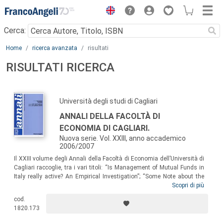
Menu
Cerca:
Main content
Home
ricerca avanzata
risultati
RISULTATI RICERCA
Università degli studi di Cagliari
ANNALI DELLA FACOLTÀ DI
ECONOMIA DI CAGLIARI.
Nuova serie. Vol. XXIII, anno accademico
2006/2007
Il XXIII volume degli Annali della Facoltà di Economia dell’Università di
Cagliari raccoglie, tra i vari titoli: “Is Management of Mutual Funds in
Italy really active? An Empirical Investigation”; “Some Note about the
Existence and Stability of Periodic solutions in non linear three-
Scopri di più
dimensional Economic Financial Models”; “Egemonia e soluzione del
cod.
problema distributivo nei sistemi economici capitalistici a decisioni
1820.173
decentrate”; “Testing for asymmetric degrees of price stickiness within
the Italian industrial sector”...