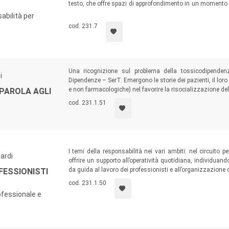
testo, che offre spazi di approfondimento in un momento n
istituzionali e normativi, sia per le modifiche nell’organiz
abilità per
cod. 231.7
Una ricognizione sul problema della tossicodipendenz
i
Dipendenze – SerT. Emergono le storie dei pazienti, il loro 
e non farmacologiche) nel favorire la risocializzazione del
 PAROLA AGLI
cod. 231.1.51
I temi della responsabilità nei vari ambiti: nel circuito p
ardi
offrire un supporto all’operatività quotidiana, individu
da guida al lavoro dei professionisti e all’organizzazione d
FESSIONISTI
cod. 231.1.50
ofessionale e