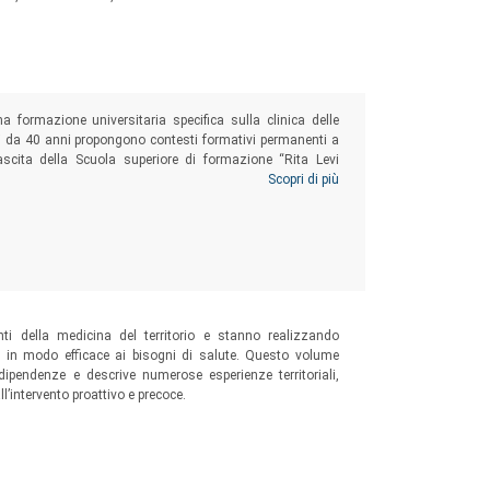
formazione universitaria specifica sulla clinica delle
ai da 40 anni propongono contesti formativi permanenti a
scita della Scuola superiore di formazione “Rita Levi
o formativo. Il volume vuole aiutare i professionisti ad
Scopri di più
e patologiche, uno degli ambiti più belli e completi non
uro della società.
ti della medicina del territorio e stanno realizzando
e in modo efficace ai bisogni di salute. Questo volume
 dipendenze e descrive numerose esperienze territoriali,
l’intervento proattivo e precoce.