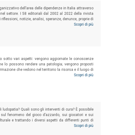
ganizzativo dell’area delle dipendenze in Italia attraverso
r nel settore. I 58 editoriali dal 2002 al 2022 della rivista
 riflessioni, notizie, analisi, speranze, denunce, proprie di
fatica a liberarsi dallo stigma e dalle visioni ideologiche
Scopri di più
co sotto vari aspetti: vengono aggiornate le conoscenze
e che lo possono rendere una patologia; vengono proposti
rmazione che vedono nel territorio la risorsa e il luogo di
sa in carico e cura delle persone malate di GAP curate da
Scopri di più
udopatia? Quali sono gli interventi di cura? È possibile
e sul fenomeno del gioco d’azzardo, sui giocatori e sui
turale e trattando i diversi aspetti da differenti punti di
 solo per i professionisti del settore ma anche per quanti,
Scopri di più
ressati al fenomeno in ambito preventivo, di ascolto o di