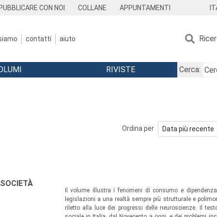
IT
PUBBLICARE CON NOI
COLLANE
APPUNTAMENTI
Rice
 siamo
contatti
aiuto
OLUMI
RIVISTE
Cerca:
Ordina per
 SOCIETÀ
Il volume illustra i fenomeni di consumo e dipendenza e 
legislazioni a una realtà sempre più strutturale e polimo
riletto alla luce dei progressi delle neuroscienze. Il test
sociale in Italia, dal Novecento a oggi, e dei problemi inco