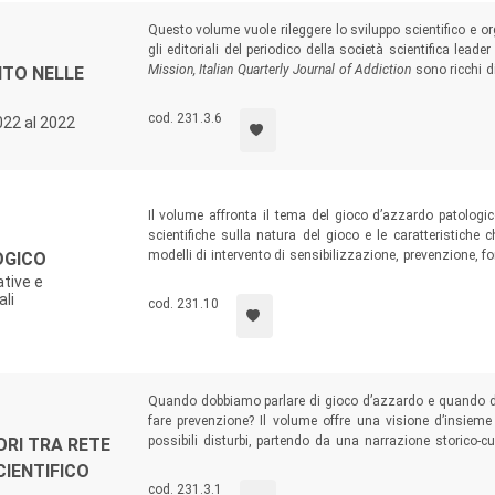
Questo volume vuole rileggere lo sviluppo scientifico e or
gli editoriali del periodico della società scientifica leade
Mission, Italian Quarterly Journal of Addiction
sono ricchi di
NTO NELLE
un contesto, come quello delle dipendenze, che ancor oggi 
che lo hanno accompagnato lungo tutta la sua storia.
cod. 231.3.6
2022 al 2022
Il volume affronta il tema del gioco d’azzardo patologi
scientifiche sulla natura del gioco e le caratteristich
modelli di intervento di sensibilizzazione, prevenzione, fo
OGICO
azione; vengono descritte esperienze e riflessioni di pre
ative e
noti professionisti italiani e stranieri.
ali
cod. 231.10
Quando dobbiamo parlare di gioco d’azzardo e quando di l
fare prevenzione? Il volume offre una visione d’insiem
possibili disturbi, partendo da una narrazione storico-cul
ORI TRA RETE
osservazione. Il libro vuole essere un utile strumento non
CIENTIFICO
interagendo nella più ampia rete territoriale, siano inte
cod. 231.3.1