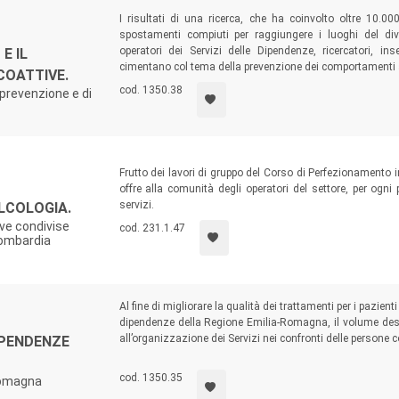
I risultati di una ricerca, che ha coinvolto oltre 10.000
spostamenti compiuti per raggiungere i luoghi del di
operatori dei Servizi delle Dipendenze, ricercatori, 
E IL
cimentano col tema della prevenzione dei comportamenti a
COATTIVE.
cod. 1350.38
prevenzione e di
Frutto dei lavori di gruppo del Corso di Perfezionamento i
offre alla comunità degli operatori del settore, per ogni
servizi.
ALCOLOGIA.
ive condivise
cod. 231.1.47
 Lombardia
Al fine di migliorare la qualità dei trattamenti per i pazie
dipendenze della Regione Emilia-Romagna, il volume desc
all’organizzazione dei Servizi nei confronti delle persone 
IPENDENZE
risultati di due studi sui percorsi terapeutici, realizzat
valutare lo stato di salute dei pazienti nel lungo periodo.
cod. 1350.35
-Romagna