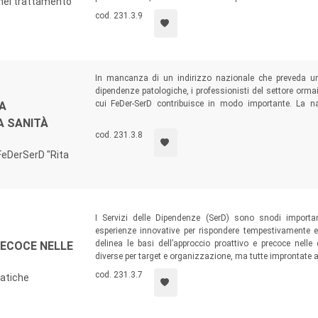
t nel trattamento
cod. 231.3.9
In mancanza di un indirizzo nazionale che preveda una 
dipendenze patologiche, i professionisti del settore orm
cui FeDer-SerD contribuisce in modo importante. La na
LA
Montalcini” segna un ulteriore passo avanti dell’impegn
A SANITÀ
approfondire sempre di più la conoscenza delle dipendenz
cod. 231.3.8
solo per la medicina ma anche per la comprensione del fut
FeDerSerD "Rita
I Servizi delle Dipendenze (SerD) sono snodi importan
esperienze innovative per rispondere tempestivamente 
delinea le basi dell’approccio proattivo e precoce nelle
ECOCE NELLE
diverse per target e organizzazione, ma tutte improntate al
cod. 231.3.7
ratiche