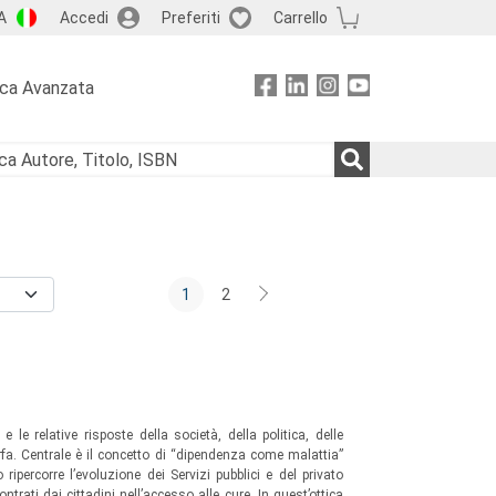
A
Accedi
Preferiti
Carrello
rca Avanzata
1
2
le relative risposte della società, della politica, delle
rfa. Centrale è il concetto di “dipendenza come malattia”
o ripercorre l’evoluzione dei Servizi pubblici e del privato
ntrati dai cittadini nell’accesso alle cure. In quest’ottica