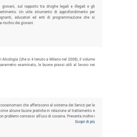
 giovani, sul rapporto tra droghe legali e illegali e gli
vertimento. Un utile strumento di approfondimento per
insegnanti, educatori ed enti di programmazione che si
 rischio dei giovani.
n Alcologia (che si è tenuto a Milano nel 2008), il volume
 parametro esaminato, le buone prassi utili al lavoro nei
nti cocainomani che afferiscono al sistema dei Servizi per le
rive alcune buone pratiche in relazione al trattamento e
con problemi connessi all’uso di cocaina. Presenta inoltre i
i su due coorti di consumatori problematici di cocaina, per
Scopri di più