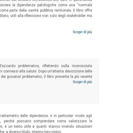
onoscere le dipendenze patologiche come una “normale
ome parte della sanità pubblica territoriale. Il libro offre
o Stato, utili alla riflessione non solo degli stakeholder ma
Scopri di più
’azzardo problematico, riflettendo sulla riconosciuta
ni connessi alla salute. Dopo un’attenta descrizione delle
dei giocatori problematici, il libro presenta la più recente
Un testo per gli studenti dei corsi di Sociologia, Scienza
Scopri di più
eressati a conoscere dati e acquisire metodologie per
 trattamento delle dipendenze, e in particolar modo agli
tori), perché possano comprendere come valorizzare le
ltre, è un testo utile a quanti stanno vivendo situazioni
he, a diverso titolo, stanno loro vicino.