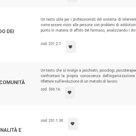
Un testo utile per i professionisti del sistema di interven
come essere vicini alle persone con problemi di addiction
punto in materia di affido del farmaco, analizzando i dive
DO DEI
non consegna) alle ragioni farmacologiche che giustificano 
definiscono il campo e le modalità di applicazione...
cod. 231.2.7
Un testo che si rivolge a psichiatri, psicologi, psicoterap
confrontare la propria conoscenza dell’organizzazion
riflettere sull’evoluzione di un metodo di lavoro.
A COMUNITÀ
cod. 306.16
cod. 231.1.30
NALITÀ E