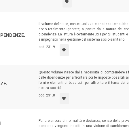
cura.
Il volume definisce, contestualizza e analizza tematich
sono totalmente ignorate, a partire dalla natura dei com
dipendenze. La lettura è certamente utile per gli studenti e
PENDENZE.
è impegnato nella gestione del sistema socio-sanitario.
cod. 231.9
Questo volume nasce dalla necessità di comprendere i f
delle dipendenze per affrontare poi le risposte possibili 
fornire elementi di base utili per affrontare il tema dei
ZE.
nostra società.
cod. 231.8
Parlare ancora di normalità e devianza, senso della preven
i
senso se vengono inseriti in una visione di cambiamento