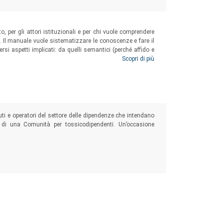
to, per gli attori istituzionali e per chi vuole comprendere
. Il manuale vuole sistematizzare le conoscenze e fare il
rsi aspetti implicati: da quelli semantici (perché affido e
le forme di utilizzo, agli aspetti normativi e giuridici che
Scopri di più
euti e operatori del settore delle dipendenze che intendano
e di una Comunità per tossicodipendenti. Un’occasione