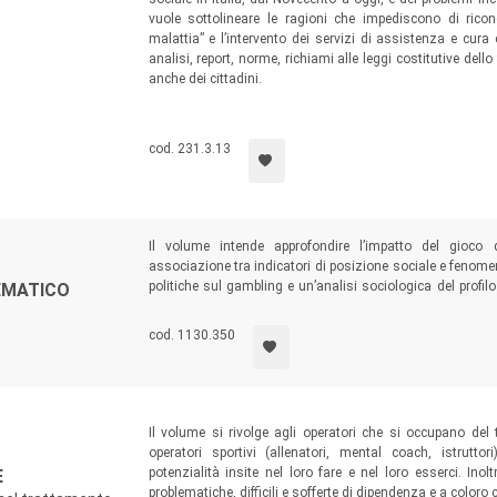
vuole sottolineare le ragioni che impediscono di ric
malattia” e l’intervento dei servizi di assistenza e cura c
analisi, report, norme, richiami alle leggi costitutive dell
anche dei cittadini.
cod. 231.3.13
Il volume intende approfondire l’impatto del gioco d
associazione tra indicatori di posizione sociale e fenome
politiche sul gambling e un’analisi sociologica del profilo 
EMATICO
ricerca italiana dedicata ai costi sociali del fenomeno. 
Politica ed Economia, ma anche per i policymaker int
cod. 1130.350
affrontare un tema al centro del dibattito pubblico.
Il volume si rivolge agli operatori che si occupano del
operatori sportivi (allenatori, mental coach, istrut
potenzialità insite nel loro fare e nel loro esserci. Ino
E
problematiche, difficili e sofferte di dipendenza e a coloro c