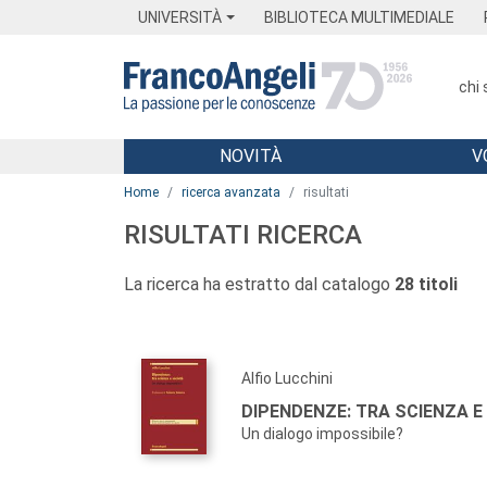
Menu
Main content
Footer
Menu
UNIVERSITÀ
BIBLIOTECA MULTIMEDIALE
chi
NOVITÀ
V
Main content
Home
ricerca avanzata
risultati
RISULTATI RICERCA
La ricerca ha estratto dal catalogo
28 titoli
Alfio Lucchini
DIPENDENZE: TRA SCIENZA E
Un dialogo impossibile?