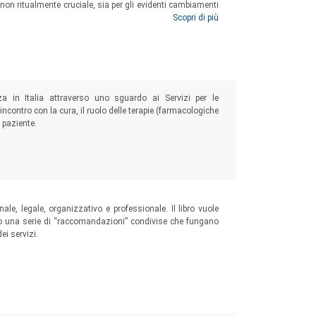
on ritualmente cruciale, sia per gli evidenti cambiamenti
zazione dei servizi, sia per la grave situazione economica.
Scopri di più
a in Italia attraverso uno sguardo ai Servizi per le
incontro con la cura, il ruolo delle terapie (farmacologiche
 paziente.
enale, legale, organizzativo e professionale. Il libro vuole
ando una serie di “raccomandazioni” condivise che fungano
ei servizi.