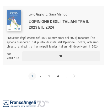
susseguirsi insieme a conflitti non solo scientifici e culturali.
Livio Gigliuto, Sara Merigo
L'OPINIONE DEGLI ITALIANI TRA IL
2023 E IL 2024
L’Opinione degli Italiani nel 2023
(e previsioni nel 2024) racconta l’anno
appena trascorso dal punto di vista dell’Opinione. Inoltre, abbiamo
chiesto a dieci tra i principali leader italiani di descriverci il 2024
attraverso il loro osservatorio. Ne emerge un racconto probabile
cod.
dell’anno che stiamo vivendo, che ti invitiamo a cogliere come
2001.180
ispirazione per essere anche tu un leader dell’Italia del 2024!
1
2
3
4
5
Footer