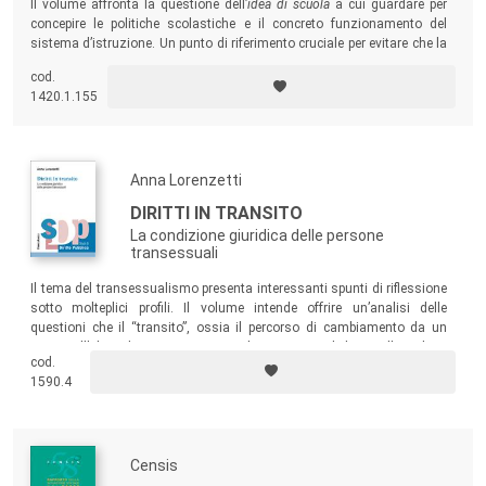
Il volume affronta la questione dell’
idea di scuola
a cui guardare per
concepire le politiche scolastiche e il concreto funzionamento del
sistema d’istruzione. Un punto di riferimento cruciale per evitare che la
scuola smarrisca il senso dei suoi compiti.
cod.
1420.1.155
Anna Lorenzetti
DIRITTI IN TRANSITO
La condizione giuridica delle persone
transessuali
Il tema del transessualismo presenta interessanti spunti di riflessione
sotto molteplici profili. Il volume intende offrire un’analisi delle
questioni che il “transito”, ossia il percorso di cambiamento da un
sesso all’altro, determina, in particolare, quanto al diritto alla salute,
cod.
alla famiglia – e dunque alle questioni che riguardano il matrimonio e
1590.4
la genitorialità – e al lavoro, ambito in cui sono frequenti trattamenti
discriminatori.
Censis