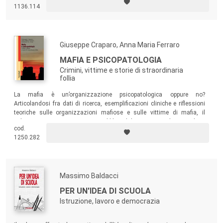
1136.114
Giuseppe Craparo, Anna Maria Ferraro
MAFIA E PSICOPATOLOGIA
Crimini, vittime e storie di straordinaria
follia
La mafia è un’organizzazione psicopatologica oppure no?
Articolandosi fra dati di ricerca, esemplificazioni cliniche e riflessioni
teoriche sulle organizzazioni mafiose e sulle vittime di mafia, il
volume si propone a un ampio pubblico di lettori, non solo specialisti,
cod.
interessato a comprendere se e quali siano le dinamiche
1250.282
“psicopatologiche” che qualificano il
fenomeno mafioso
.
Massimo Baldacci
PER UN'IDEA DI SCUOLA
Istruzione, lavoro e democrazia