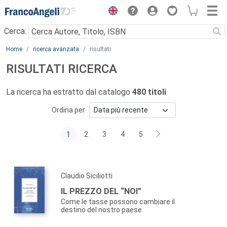
Menu
Cerca:
Main content
Home
ricerca avanzata
risultati
RISULTATI RICERCA
La ricerca ha estratto dal catalogo
480 titoli
Ordina per
1
2
3
4
5
Claudio Siciliotti
IL PREZZO DEL “NOI”
Come le tasse possono cambiare il
destino del nostro paese