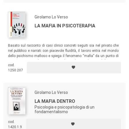
vicende quotidiane di un popolo sconvolto da una guerra non voluta e
perduta, in balìa delle armate straniere.
Girolamo Lo Verso
LA MAFIA IN PSICOTERAPIA
Basato sul racconto di casi clinici concreti seguiti sia nel privato che
nel pubblico e narrati con piacevole fluidità, il lavoro entra nel mondo
dello psichismo mafioso e spiega il fenomeno “mafia” da un punto di
vista antropo-psichico. Un contributo di grande attualità in un
cod.
momento in cui il dramma “mafie” è dilagato anche al nord
1250.207
squassando il nostro paese.
Girolamo Lo Verso
LA MAFIA DENTRO
Psicologia e psicopatologia di un
fondamentalismo
cod.
1420.1.9