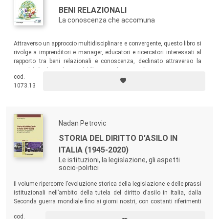
BENI RELAZIONALI
La conoscenza che accomuna
Attraverso un approccio multidisciplinare e convergente, questo libro si
rivolge a imprenditori e manager, educatori e ricercatori interessati al
rapporto tra beni relazionali e conoscenza, declinato attraverso la
sensibilità e la ricchezza del “lavoroperlapersona”.
cod.
1073.13
Nadan Petrovic
STORIA DEL DIRITTO D'ASILO IN
ITALIA (1945-2020)
Le istituzioni, la legislazione, gli aspetti
socio-politici
Il volume ripercorre l’evoluzione storica della legislazione e delle prassi
istituzionali nell’ambito della tutela del diritto d’asilo in Italia, dalla
Seconda guerra mondiale fino ai giorni nostri, con costanti riferimenti
al contesto internazionale e al processo di armonizzazione
cod.
comunitaria volto alla creazione del Sistema Europeo Comune d’Asilo.