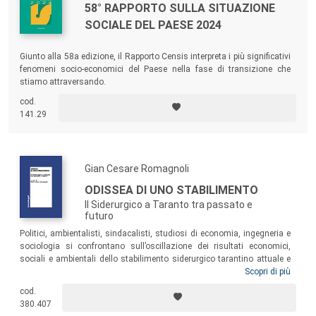
58° RAPPORTO SULLA SITUAZIONE
SOCIALE DEL PAESE 2024
Giunto alla 58a edizione, il Rapporto Censis interpreta i più significativi
fenomeni socio-economici del Paese nella fase di transizione che
stiamo attraversando.
cod.
141.29
Gian Cesare Romagnoli
ODISSEA DI UNO STABILIMENTO
Il Siderurgico a Taranto tra passato e
futuro
Politici, ambientalisti, sindacalisti, studiosi di economia, ingegneria e
sociologia si confrontano sull’oscillazione dei risultati economici,
sociali e ambientali dello stabilimento siderurgico tarantino attuale e
delle sue precedenti ragioni sociali, a partire dal IV Centro siderurgico
Scopri di più
italiano di Taranto nel 1960. I saggi qui raccolti si aggiungono alla
cod.
notevole messe di studi, analisi, articoli, oltre ai processi di ogni grado
380.407
della magistratura italiana ed europea, che hanno continuato a