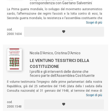
corrispondenza con Gaetano Salvemini
La Prima guerra mondiale, lo sviluppo del movimento autonomistico
sardo, l’affermazione dei regimi fascisti e la lotta contro di essi, la
Seconda guerra mondiale, la resistenza e l’assemblea costituente che
dava vita alla Repubblica italiana: di questi eventi Emilio Lussu non è
Scopri di più
stato mai semplice comparsa o spettatore, ma sempre attore-
cod.
protagonista. I suoi scritti sono quindi al contempo racconto storico e
2000.1604
testimonianza di vita vissuta, come intuì Gaetano Salvemini,
estimatore dello scrittore-testimone Lussu, come mostra la
corrispondenza tra i due qui raccolta.
Nicola D'Amico, Cristina D'Amico
LE VENTUNO TESSITRICI DELLA
COSTITUZIONE
I profili e gli interventi delle donne che
fecero parte dell'Assemblea Costituente
Il volume testimonia l’impegno delle prime parlamentari della nostra
Repubblica, già dal 25 settembre del 1945 (data della I seduta della
Consulta nazionale) al 31 gennaio del 1948, al termine del mese di
prorogatio
dell’Assemblea Costituente seguito all’entrata in vigore
Scopri di più
della Costituzione. L’opera riporta le grandi battaglie delle Costituenti
cod.
per l’affermazione di eguaglianza, equità, giustizia sociale, ma dà
2000.1548
voce anche a quegli interventi “minori”, ispirati alla sensibilità per le