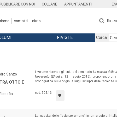
EN
PUBBLICARE CON NOI
COLLANE
APPUNTAMENTI
Ricer
 siamo
contatti
aiuto
OLUMI
RIVISTE
Cerca:
Il volume riprende gli esiti del seminario
La nascita delle 
ndro Sanzo
Novecento
(L’Aquila, 12 maggio 2015), proponendo una ri
storiografica sulle origini e sugli sviluppi delle “scienze u
 TRA OTTO E
Atti del seminario, il volume ospita i contributi di altri s
rapporto tra “genesi” e “crisi” delle varie discipline nel con
cod. 505.13
filosofia
La nascita delle “scienze umane” in un crogiolo intelle