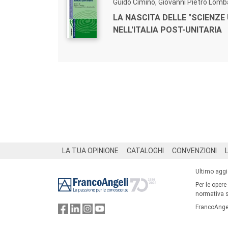
Guido Cimino, Giovanni Pietro Lom
LA NASCITA DELLE "SCIENZE
NELL'ITALIA POST-UNITARIA
Footer
LA TUA OPINIONE
CATALOGHI
CONVENZIONI
Ultimo agg
Per le opere
normativa su
FrancoAngel