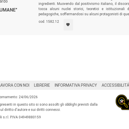
bardo
ingredienti. Muovendo dal positivismo italiano, il discor
tocca alcuni nuclei storici, teoretici e istituzionali
 UMANE"
pedagogiche, soffermandosi su alcuni protagonisti di ques
cod. 1582.12
LAVORA CON NOI
LIBRERIE
INFORMATIVA PRIVACY
ACCESSIBILIT
iornamento: 24/06/2026
 presenti in questo sito si sono assolti gli obblighi previsti dalla
l diritto d'autore e sui diritti connessi.
i s.r.l. P.IVA 04949880159