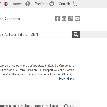
G
Accedi
Preferiti
Carrello
ca Avanzata
scienze psicologiche e pedagogiche in Italia tra Ottocento e
flessione su temi, problemi e prospettive della ricerca
mane” in Italia nei loro rapporti con la filosofia. Oltre agli
tudiosi delle “scienze umane” che hanno inteso riflettere sul
Scopri di più
testo italiano ed europeo.
ttuale assai complesso pieno di molteplici e differenti