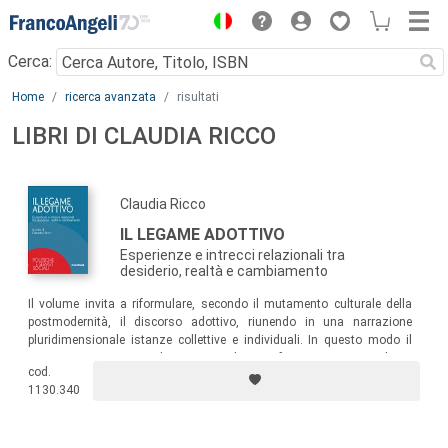
Menu
Cerca:
Main content
Home
ricerca avanzata
risultati
LIBRI DI CLAUDIA RICCO
Claudia Ricco
IL LEGAME ADOTTIVO
Esperienze e intrecci relazionali tra
desiderio, realtà e cambiamento
Il volume invita a riformulare, secondo il mutamento culturale della
postmodernità, il discorso adottivo, riunendo in una narrazione
pluridimensionale istanze collettive e individuali. In questo modo il
testo si pone come un dispositivo utile ai professionisti, ma anche ai
cod.
semplici neofiti, per una lettura meditata, capace di apprezzare la
1130.340
ricchezza e la profondità dell’esperienza umana contenuta nel
discorso testuale.