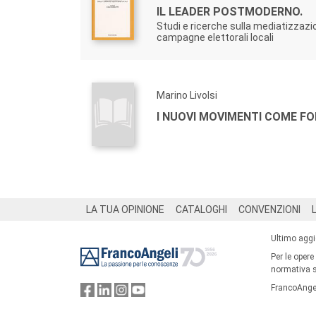
IL LEADER POSTMODERNO.
Studi e ricerche sulla mediatizzazi
campagne elettorali locali
Marino Livolsi
I NUOVI MOVIMENTI COME F
Footer
LA TUA OPINIONE
CATALOGHI
CONVENZIONI
Ultimo agg
Per le opere
normativa su
FrancoAngel