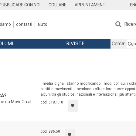
EN
PUBBLICARE CON NOI
COLLANE
APPUNTAMENTI
Ricer
 siamo
contatti
aiuto
OLUMI
RIVISTE
Cerca:
I media digitali stanno modificando i modi con cui i citt
partiti e movimenti e sembrano offrire loro nuove opportun
alcuni tra gli studiosi nazionali e internazionali più attent
CA?
ine da MoveOn al
cod. 618.1.10
cod. 886.50