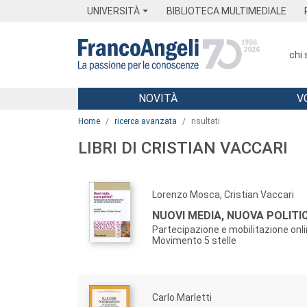
Menu
Main content
Footer
Menu
UNIVERSITÀ
BIBLIOTECA MULTIMEDIALE
chi
NOVITÀ
V
Main content
Home
ricerca avanzata
risultati
LIBRI DI CRISTIAN VACCARI
Lorenzo Mosca, Cristian Vaccari
NUOVI MEDIA, NUOVA POLITI
Partecipazione e mobilitazione onl
Movimento 5 stelle
Carlo Marletti