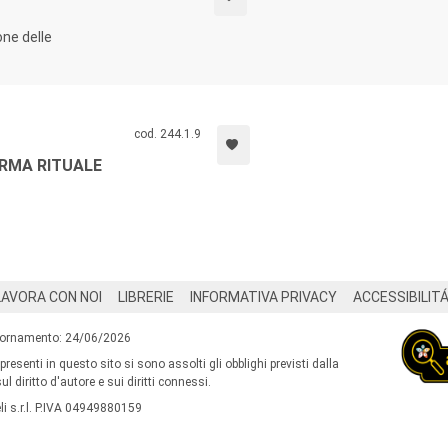
one delle
cod. 244.1.9
ORMA RITUALE
LAVORA CON NOI
LIBRERIE
INFORMATIVA PRIVACY
ACCESSIBILIT
iornamento: 24/06/2026
 presenti in questo sito si sono assolti gli obblighi previsti dalla
l diritto d'autore e sui diritti connessi.
i s.r.l. P.IVA 04949880159