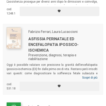
L’assistenza prosegue per diversi anni dopo le dimissioni e coinvolge,
oltre ai neonatologi e agli psicologi, diverse figure professionali tra cui
cod.
il pediatra di famiglia, il neuropsichiatra infantile, il fisiatra, il
1248.1
fisioterapista, il logopedista, l’educatore e l’insegnante.
Fabrizio Ferrari, Laura Lucaccioni
ASFISSIA PERINATALE ED
ENCEFALOPATIA IPOSSICO-
ISCHEMICA
Prevenzione, diagnosi, terapia e
riabilitazione
Oggi è possibile valutare con precisione la gravità dell’encefalopatia
ipossico-ischemica (EII) fin dalle prime ore di vita. Restano però irrisolti
vari quesiti: come diagnosticare la sofferenza fetale subacuta e
cronica? come riconoscere il timing dell’ipossia-ischemia? come
Scopri di più
prevenire l’EII? quali farmaci possono migliorare la prognosi? Alla
cod.
soluzione di questi quesiti cercherà di contribuire il nuovo registro
531.18
italiano sulla EII instaurato nell’ambito perinatale. Il volume presenta i
contributi di clinici e ricercatori italiani ed europei riunitisi al Policlinico
universitario di Modena nel 2019 per discutere i temi ancora aperti.