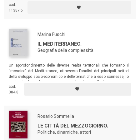
mirano a restituire una certa varietà di situazioni urbane: dal ruolo che
cod.
il commercio può esprimere nel definire la resilienza di una città
11387.6
terremotata come L’Aquila a quello di principale driver economico-
sociale per una città come Pescara alla ricerca di una conferma di
centralità da praticare attraverso una rinnovata attrattività.
Marina Fuschi
IL MEDITERRANEO.
Geografia della complessità
Un approfondimento delle diverse realtà territoriali che formano il
“mosaico” del Mediterraneo, attraverso l’analisi dei principali settori
dello sviluppo socio-economico e delle tematiche a esso connesse, lo
studio di alcuni dei caratteri strutturali valutati nella loro scansione
cod.
diacronica, una ricostruzione storica filtrata alla luce del paradigma
304.8
centro-periferia.
Rosario Sommella
LE CITTÀ DEL MEZZOGIORNO.
Politiche, dinamiche, attori