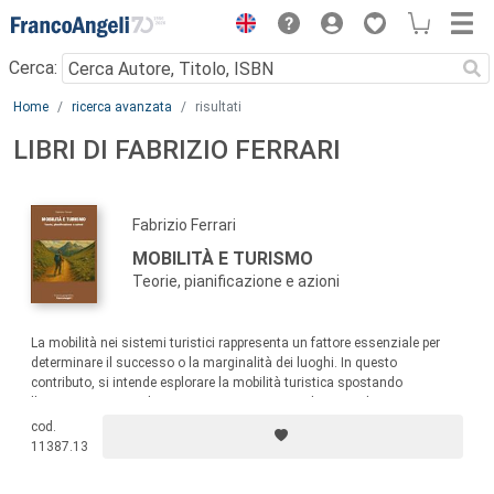
Menu
Cerca:
Main content
Home
ricerca avanzata
risultati
LIBRI DI FABRIZIO FERRARI
Fabrizio Ferrari
MOBILITÀ E TURISMO
Teorie, pianificazione e azioni
La mobilità nei sistemi turistici rappresenta un fattore essenziale per
determinare il successo o la marginalità dei luoghi. In questo
contributo, si intende esplorare la mobilità turistica spostando
l’attenzione verso gli itinerari turistici, tracciando uno schema teorico
con particolare attenzione alle motivazioni dei viaggiatori, alla
cod.
pianificazione territoriale, all’analisi multi-livello e ai processi di
11387.13
gestione.