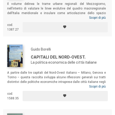
Il volume delinea le trame urbane regionali del Mezzogiorno,
nell’intento di valutare le linee evolutive del quadro macroregionale
dell’Italia meridionale e insulare come articolazione dello spazio
europeo. L’attenzione è rivolta a varie realtà regionali, attraverso le
Scopri di più
quali si evidenziano alcuni degli elementi di fondo delle dinamiche che
cod.
caratterizzano singole realtà urbane, delle politiche seguite negli ultimi
1387.27
anni, degli attori protagonisti del mutamento.
Guido Borelli
CAPITALI DEL NORD-OVEST.
La politica economica delle città italiane
A partire dalle tre capitali del Nord-Ovest italiano – Milano, Genova e
Torino – questa raccolta sviluppa alcune riflessioni generali sui tratti
distintivi delle politiche economiche intraprese dalle città italiane negli
ultimi venticinque anni. I saggi si interrogano sulla natura dei processi
Scopri di più
e delle trasformazioni sociali e spaziali che hanno caratterizzato le tre
cod.
città, individuando una comune tensione verso consistenti processi di
1588.35
rinnovamento urbano, spesso frutto dei “grandi eventi”.