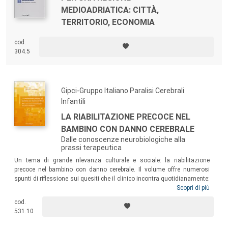
MEDIOADRIATICA: CITTÀ,
TERRITORIO, ECONOMIA
cod.
304.5
Gipci-Gruppo Italiano Paralisi Cerebrali
Infantili
LA RIABILITAZIONE PRECOCE NEL
BAMBINO CON DANNO CEREBRALE
Dalle conoscenze neurobiologiche alla
prassi terapeutica
Un tema di grande rilevanza culturale e sociale: la riabilitazione
precoce nel bambino con danno cerebrale. Il volume offre numerosi
spunti di riflessione sui quesiti che il clinico incontra quotidianamente:
che cosa si intende per intervento precoce, qual è l’intervento più
Scopri di più
indicato per il neonato e per il bambino nei primi mesi di vita, quali
cod.
sono gli strumenti più idonei a valutare i risultati di questi interventi
531.10
nel corso del follow-up…