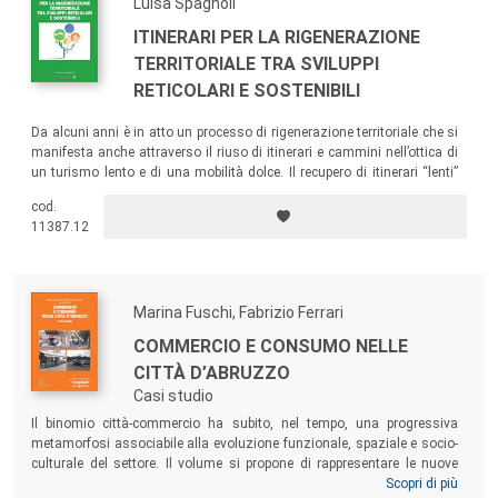
Luisa Spagnoli
ITINERARI PER LA RIGENERAZIONE
TERRITORIALE TRA SVILUPPI
RETICOLARI E SOSTENIBILI
Da alcuni anni è in atto un processo di rigenerazione territoriale che si
manifesta anche attraverso il riuso di itinerari e cammini nell’ottica di
un turismo lento e di una mobilità dolce. Il recupero di itinerari “lenti”
restituisca valore e centralità alle risorse territoriali, diventando un
cod.
importante attrattore turistico e contribuendo a innescare processi di
11387.12
sviluppo locale.
Marina Fuschi, Fabrizio Ferrari
COMMERCIO E CONSUMO NELLE
CITTÀ D’ABRUZZO
Casi studio
Il binomio città-commercio ha subito, nel tempo, una progressiva
metamorfosi associabile alla evoluzione funzionale, spaziale e socio-
culturale del settore. Il volume si propone di rappresentare le nuove
geografie commerciali delle principali città d’Abruzzo. I contributi
Scopri di più