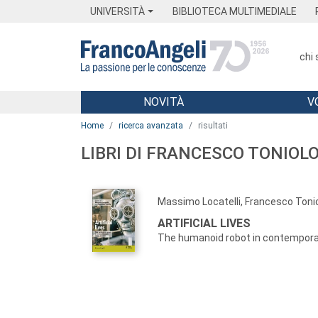
Menu
Main content
Footer
Menu
UNIVERSITÀ
BIBLIOTECA MULTIMEDIALE
chi
NOVITÀ
V
Main content
Home
ricerca avanzata
risultati
LIBRI DI FRANCESCO TONIOL
Massimo Locatelli, Francesco Toni
ARTIFICIAL LIVES
The humanoid robot in contempora