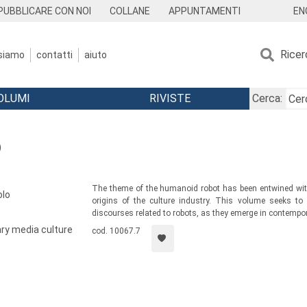
EN
PUBBLICARE CON NOI
COLLANE
APPUNTAMENTI
Ricer
 siamo
contatti
aiuto
OLUMI
RIVISTE
Cerca:
O
The theme of the humanoid robot has been entwined with
olo
origins of the culture industry. This volume seeks to o
discourses related to robots, as they emerge in contempor
ry media culture
cod. 10067.7