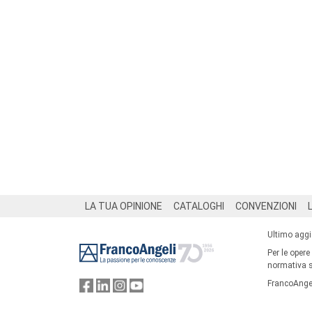
Footer
LA TUA OPINIONE
CATALOGHI
CONVENZIONI
Ultimo agg
Per le opere
normativa su
FrancoAngel