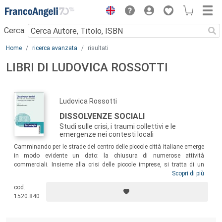
Menu
Cerca:
Main content
Home
ricerca avanzata
risultati
LIBRI DI LUDOVICA ROSSOTTI
Ludovica Rossotti
DISSOLVENZE SOCIALI
Studi sulle crisi, i traumi collettivi e le
emergenze nei contesti locali
Camminando per le strade del centro delle piccole città italiane emerge
in modo evidente un dato: la chiusura di numerose attività
commerciali. Insieme alla crisi delle piccole imprese, si tratta di un
impoverimento non solo economico, ma anche identitario e culturale.
Scopri di più
Partendo da questa consapevolezza il volume riflette sui bisogni di
cod.
coesione sociale e di generatività urbana, fattori di crescita e di
1520.840
sviluppo messi a dura prova dalla pandemia e dalla crisi
socioeconomica.