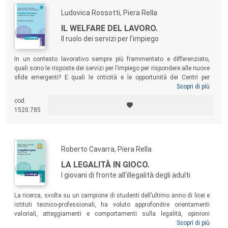
Ludovica Rossotti, Piera Rella
IL WELFARE DEL LAVORO.
Il ruolo dei servizi per l'impiego
In un contesto lavorativo sempre più frammentato e differenziato,
quali sono le risposte dei servizi per l’impiego per rispondere alle nuove
sfide emergenti? E quali le criticità e le opportunità dei Centri per
l’impiego pubblici, delle Agenzie private e dei servizi di Orientamento e
Scopri di più
Placement
delle Università? La ricerca ha cercato di monitorare e
cod.
valutare i servizi offerti al fine di proporre soluzioni praticabili,
1520.785
intercettando
best practices
esportabili da un territorio all’altro e
individuando i punti critici su cui intervenire.
Roberto Cavarra, Piera Rella
LA LEGALITÀ IN GIOCO.
I giovani di fronte all'illegalità degli adulti
La ricerca, svolta su un campione di studenti dell’ultimo anno di licei e
istituti tecnico-professionali, ha voluto approfondire orientamenti
valoriali, atteggiamenti e comportamenti sulla legalità, opinioni
sull’immigrazione, oltre a condizioni familiari e scolastiche. L’indagine
Scopri di più