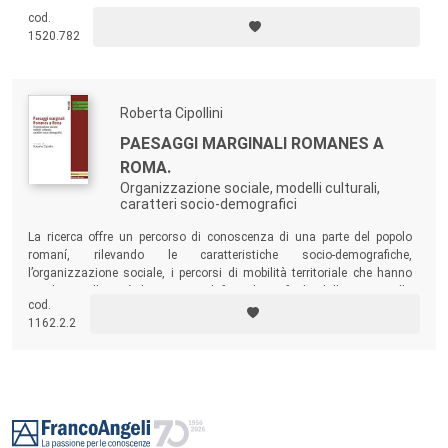
ha fatto emergere come la legalità sia un concetto a più facce, che
cod.
richiama vissuti diversi, influenzato dal genere, dalla famiglia
1520.782
d’origine, dal tipo di scuola e dai diversi orientamenti politici e religiosi.
Roberta Cipollini
PAESAGGI MARGINALI ROMANES A
ROMA.
Organizzazione sociale, modelli culturali,
caratteri socio-demografici
La ricerca offre un percorso di conoscenza di una parte del popolo
romaní, rilevando le caratteristiche socio-demografiche,
l’organizzazione sociale, i percorsi di mobilità territoriale che hanno
condotto nella città di Roma reti di famiglie profughe dalle guerre nella
cod.
ex-Jugoslavia e dalle condizioni di deprivazione sociale e culturale
1162.2.2
sopravvenute in Romania e nell’est europeo.
Footer