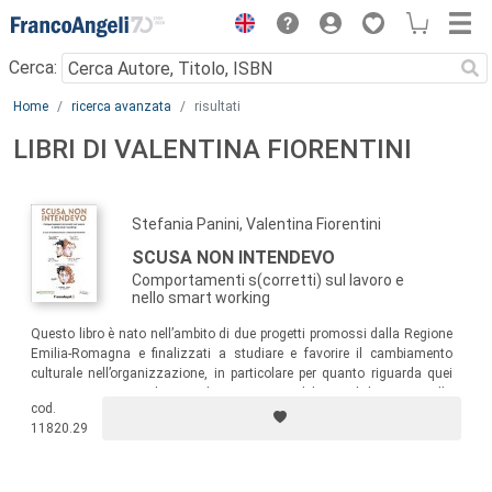
Menu
Cerca:
Main content
Home
ricerca avanzata
risultati
LIBRI DI VALENTINA FIORENTINI
Stefania Panini, Valentina Fiorentini
SCUSA NON INTENDEVO
Comportamenti s(corretti) sul lavoro e
nello smart working
Questo libro è nato nell’ambito di due progetti promossi dalla Regione
Emilia-Romagna e finalizzati a studiare e favorire il cambiamento
culturale nell’organizzazione, in particolare per quanto riguarda quei
comportamenti sottilmente discriminanti sul luogo di lavoro e nello
cod.
smart working e che riguardano i rapporti tra generi ma, più in
11820.29
generale, i rapporti di valorizzazione o discriminazione delle diversità.