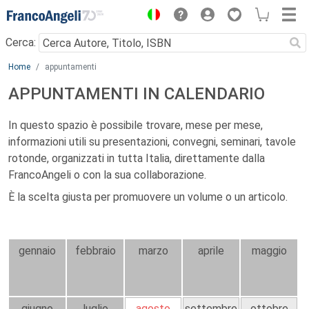
Menu
Cerca:
Main content
Home
appuntamenti
APPUNTAMENTI IN CALENDARIO
In questo spazio è possibile trovare, mese per mese,
informazioni utili su presentazioni, convegni, seminari, tavole
rotonde, organizzati in tutta Italia, direttamente dalla
FrancoAngeli o con la sua collaborazione.
È la scelta giusta per promuovere un volume o un articolo.
gennaio
febbraio
marzo
aprile
maggio
giugno
luglio
agosto
settembre
ottobre