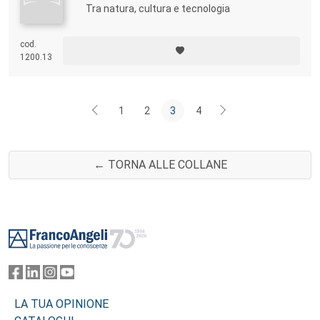
Tra natura, cultura e tecnologia
cod.
1200.13
1
2
3
4
← TORNA ALLE COLLANE
Footer
LA TUA OPINIONE