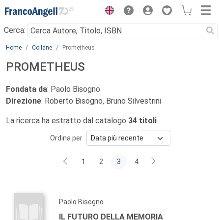
Menu
Cerca:
Main content
Home
Collane
Prometheus
PROMETHEUS
Fondata da
: Paolo Bisogno
Direzione
: Roberto Bisogno, Bruno Silvestrini
La ricerca ha estratto dal catalogo
34 titoli
Ordina per
1
2
3
4
Paolo Bisogno
IL FUTURO DELLA MEMORIA