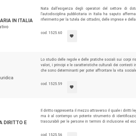
ergenze tra le strutture giuridiche, statiche e spesso inadeg
Nata dall’esigenza degli operatori del settore di dot
l’autodisciplina pubblicitaria in Italia ha saputo affer
a il compito specifico di soddisfare questa esigenza. E, a tale s
riferimento per la tutela dei cittadini, delle imprese e dell
RIA IN ITALIA
 norme giuridiche, sugli effetti che le norme stesse provocano 
tappe evolutive del sistema autodisciplinare, valutandone
ativo
specialisti nei confronti delle norme e dell’apparato operativo.
individuati a livello internazionale per i meccanismi 
cod. 1525.60
giurisprudenza autodisciplinare può offrire per rag
 su tali argomenti e analisi delle stesse compiute in diversi pae
commerciale.
ale» e di contribuire anche allo studio di problemi pratici rel
ndere dalla teoria, pubblicheremo anche studi di sociologia teo
Lo studio delle regole e delle pratiche sociali sui corpi
valori, i principi e le caratteristiche culturali dei contest
nnessi, da un lato, alla teoria generale del diritto e alla teoria 
che sono determinanti per poter affrontare la vita sociale.
 alla filosofia dei valori.
degli spunti per approfondire, in un’ottica sociologico-gi
iuridica
 un processo di peer review che ne attesta la qualità scientifica.
base alle quali l’aspetto fisico e l’identità personale acqui
cod. 1525.59
Il diritto rappresenta il mezzo attraverso il quale i diritti
ma è al contempo un potente strumento di identificazio
trascurabili per le persone in termini di inclusione ed es
A DIRITTO E
riferimento al contesto italiano, analizza il ruolo degli oper
riconoscere i diritti e nel favorire l’inclusione sociale, ric
cod. 1525.56