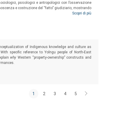
sociologici, psicologici e antropologici con l’osservazione
conoscenza e costruzione del “fatto” giudiziario, mostrando
gli attori sociali coinvolti: clienti, avvocati, giudice.
Scopri di più
ceptualization of Indigenous knowledge and culture as
. With specific reference to Yolngu people of North-East
explain
why
Western “property-ownership” constructs and
ormances.
1
2
3
4
5