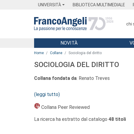
Menu
Main content
Footer
Menu
UNIVERSITÀ
BIBLIOTECA MULTIMEDIALE
chi
NOVITÀ
V
Main content
Home
Collane
Sociologia del diritto
SOCIOLOGIA DEL DIRITTO
Collana fondata da
: Renato Treves
Comitato di direzione
: Lucia Bellucci, Luigi C
(leggi tutto)
Bruno Maggi, Guido Maggioni, Letizia Mancini, M.
Collana Peer Reviewed
Coordinamento
: Vincenzo Ferrari
La ricerca ha estratto dal catalogo
48 titoli
I mutamenti economici, politici e sociali, che si 