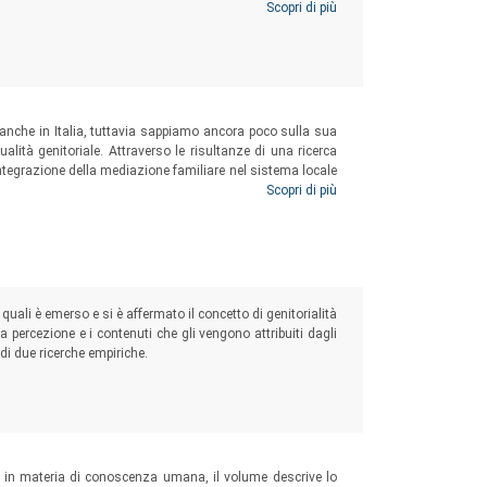
e e nazionale ed esplora, infine, le pratiche seguite dagli
Scopri di più
ermazione dei diritti, evidenziando il dialogo tra i diversi
 anche in Italia, tuttavia sappiamo ancora poco sulla sua
tualità genitoriale. Attraverso le risultanze di una ricerca
integrazione della mediazione familiare nel sistema locale
associati alla mediazione familiare stia contribuendo a
Scopri di più
ciali e giuridici.
quali è emerso e si è affermato il concetto di genitorialità
a percezione e i contenuti che gli vengono attribuiti dagli
i di due ricerche empiriche.
he in materia di conoscenza umana, il volume descrive lo