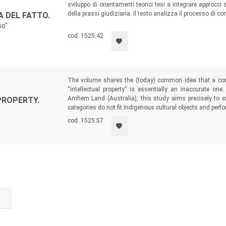
sviluppo di orientamenti teorici tesi a integrare approcci 
della prassi giudiziaria. Il testo analizza il processo di 
A DEL FATTO.
come esso non sia “dato”, ma scaturisca dall’interazione fra 
so"
cod. 1525.42
The volume shares the (today) common idea that a con
“intellectual property” is essentially an inaccurate one
Arnhem Land (Australia), this study aims precisely to 
PROPERTY.
categories do not fit Indigenous cultural objects and perf
cod. 1525.57