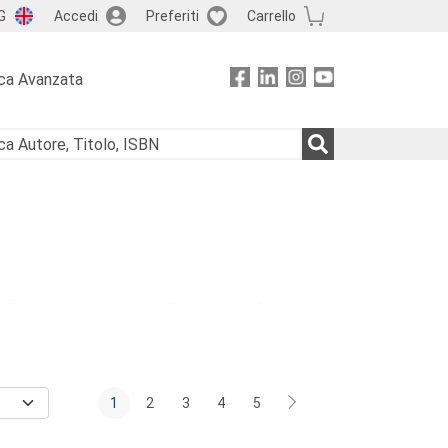
G
Accedi
Preferiti
Carrello
ca Avanzata
do Fittipaldi, Massimo La Torre, Mario G. Losano,
ina Reale, Paola Ronfani, Massimiliano Verga.
1
2
3
4
5
 più diversi paesi, hanno fatto sentire sempre più