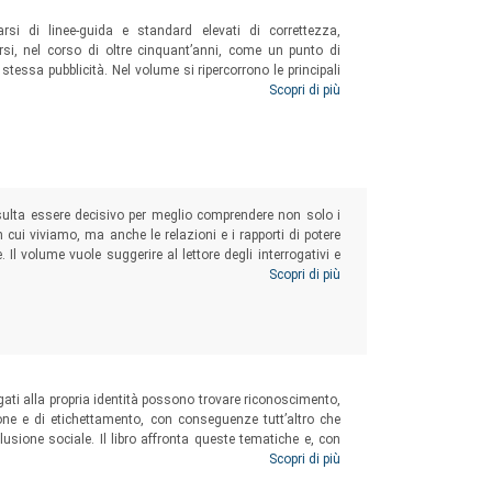
uate, e la realtà sociale in continua e rapida
arsi di linee-guida e standard elevati di correttezza,
marsi, nel corso di oltre cinquant’anni, come un punto di
copo, da parecchio tempo ormai, svolge ricerche
a stessa pubblicità. Nel volume si ripercorrono le principali
nel contesto sociale, sui ruoli degli operatori
 l’efficacia e l’efficienza anche alla luce dei parametri
Scopri di più
di
self-regulation
e soffermandosi sul contributo che la
ionare sui confini tra informazione e comunicazione
si, ma soprattutto nel nostro, al fine di meglio
ativi alla politica del diritto, alla pubblica
rica del diritto che illustrino la sua storia e
 risulta essere decisivo per meglio comprendere non solo i
i in cui viviamo, ma anche le relazioni e i rapporti di potere
generale della società e, dall’altro, alla teoria
 Il volume vuole suggerire al lettore degli interrogativi e
uridica, una necessaria ricerca sui corpi e sulle regole in
Scopri di più
stano significato sociale.
 legati alla propria identità possono trovare riconoscimento,
ne e di etichettamento, con conseguenze tutt’altro che
clusione sociale. Il libro affronta queste tematiche e, con
atori del diritto – giudice e legislatore in particolare – nel
Scopri di più
orrendo all’argomento della diversità culturale.