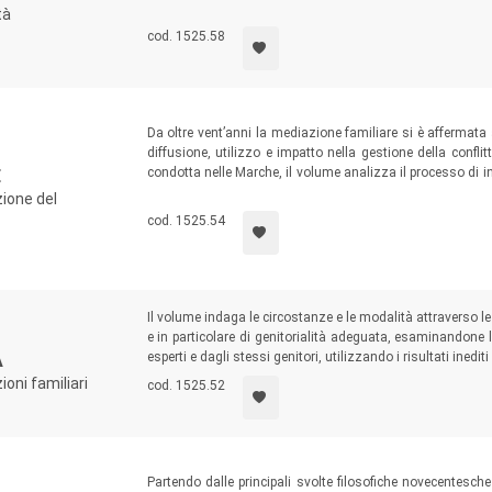
all’interno della tutela antidiscriminatoria sovranazional
tà
operatori giuridici e dalle associazioni impegnate nell’aff
cod. 1525.58
livelli dell’odierna cultura ed esperienza giuridica.
Da oltre vent’anni la mediazione familiare si è affermata
diffusione, utilizzo e impatto nella gestione della conflit
condotta nelle Marche, il volume analizza il processo di 
E
dei servizi e considera come l’insieme dei significati 
zione del
plasmare le rappresentazioni e le pratiche degli operatori so
cod. 1525.54
Il volume indaga le circostanze e le modalità attraverso le 
e in particolare di genitorialità adeguata, esaminandone l
esperti e dagli stessi genitori, utilizzando i risultati inedit
A
oni familiari
cod. 1525.52
Partendo dalle principali svolte filosofiche novecentesc