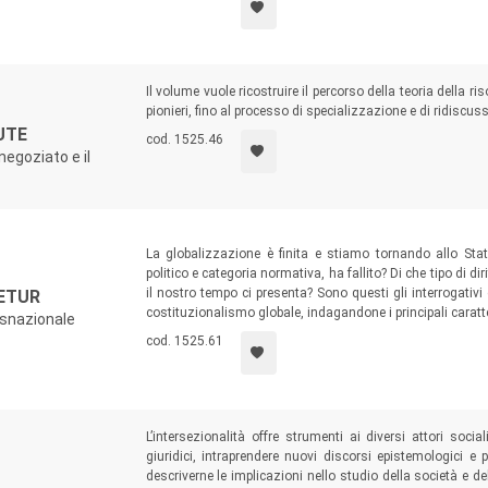
Il volume vuole ricostruire il percorso della teoria della ri
pionieri, fino al processo di specializzazione e di ridiscuss
UTE
cod. 1525.46
negoziato e il
La globalizzazione è finita e stiamo tornando allo St
politico e categoria normativa, ha fallito? Di che tipo di d
il nostro tempo ci presenta? Sono questi gli interrogativi c
ETUR
costituzionalismo globale, indagandone i principali caratter
nsnazionale
cod. 1525.61
L’intersezionalità offre strumenti ai diversi attori soci
giuridici, intraprendere nuovi discorsi epistemologici e
descriverne le implicazioni nello studio della società e del