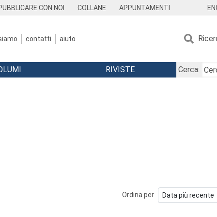
EN
PUBBLICARE CON NOI
COLLANE
APPUNTAMENTI
Ricer
 siamo
contatti
aiuto
OLUMI
RIVISTE
Cerca:
ominelli, Alessandra Facchi, Carla Faralli, Vincenzo Ferrari, Edoar
 Paola Mittica, Valerio Pocar, Marco A. Quiroz Vitale, Maria Crist
Ordina per
sono verificati in questi ultimi anni dopo la fine della guerra nei