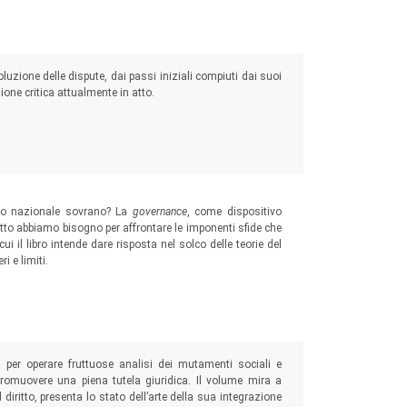
soluzione delle dispute, dai passi iniziali compiuti dai suoi
ione critica attualmente in atto.
ato nazionale sovrano? La
governance
, come dispositivo
iritto abbiamo bisogno per affrontare le imponenti sfide che
ui il libro intende dare risposta nel solco delle teorie del
i e limiti.
ali per operare fruttuose analisi dei mutamenti sociali e
 promuovere una piena tutela giuridica. Il volume mira a
 diritto, presenta lo stato dell’arte della sua integrazione