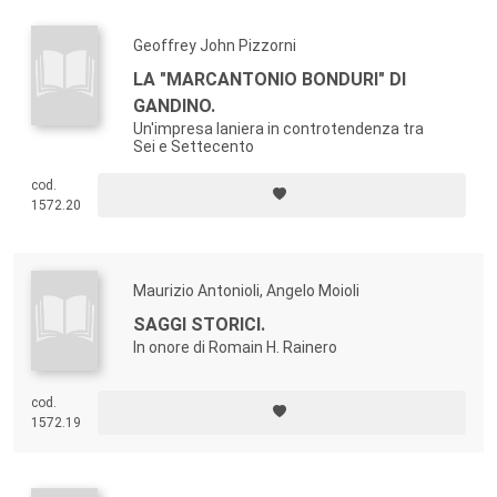
generale interesse della comunità scientifica cui la Collana
si apre.
Geoffrey John Pizzorni
Se infatti i naturali interlocutori sono gli studiosi, piace
LA "MARCANTONIO BONDURI" DI
credere di potersi anche rivolgere a un più vasto pubblico,
GANDINO.
nella convinzione che - come dialogo incessante fra
Un'impresa laniera in controtendenza tra
passato e presente - la storia possieda, talvolta a dispetto
Sei e Settecento
dei suoi stessi «officianti», una peculiare vocazione al
cod.
dialogo con tutti gli attori e gli aspetti dell'esperienza
1572.20
umana.
Maurizio Antonioli, Angelo Moioli
SAGGI STORICI.
In onore di Romain H. Rainero
cod.
1572.19