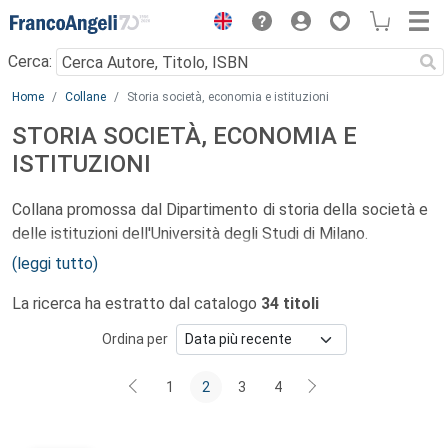
Menu
Cerca:
Main content
Home
Collane
Storia società, economia e istituzioni
STORIA SOCIETÀ, ECONOMIA E
ISTITUZIONI
Collana promossa dal Dipartimento di storia della società e
delle istituzioni dell'Università degli Studi di Milano.
(leggi tutto)
Il Dipartimento di storia della società e delle istituzioni
La ricerca ha estratto dal catalogo
34 titoli
ospita al proprio interno, per naturale vocazione, una grande
varietà di indirizzi e temi di ricerca; vi rientrano «domande »
Ordina per
storiche situate lungo l'arco - di straordinaria densità
problematica - che sta fra l'età medievale e la
1
2
3
4
contemporanea. L'obiettivo è quello di sollecitare una
storiografia che si avvalga di punti di osservazione diversi e