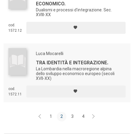
ECONOMICO.
Dualismi e processi d'integrazione. Sec.
XVIII-XX
cod.
1572.12
Luca Mocarelli
TRA IDENTITÀ E INTEGRAZIONE.
La Lombardia nella macroregione alpina
dello sviluppo economico europeo (secoli
XVII-XX)
cod.
1572.11
1
2
3
4