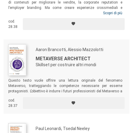
di contenuti per migliorare le vendite, la corporate reputation e
l’employer branding. Ma come creare esperienze crossmediali e
transmediali uniche, memorabili e persuasive? Questo libro offre un
Scopri di più
metodo da applicare passo passo, con esercizi pratici, esempi di
cod.
successo e un Content Creation Canvas da utilizzare
28.38
quotidianamente nel proprio lavoro strategico, creativo e produttivo.
Aaron Brancotti, Alessio Mazzolotti
METAVERSE ARCHITECT
Skillset per costruire altri mondi
Questo testo vuole offrire una lettura originale del fenomeno
Metaverso, tratteggiando le competenze necessarie per esserne
protagonisti. L’obiettivo è indurre i futuri professionisti del Metaverso a
farsi le domande giuste, offrendo loro utili spunti in una prospettiva
cod.
contech
, nella quale gli elementi più squisitamente tecnici e tecnologici
28.37
siano chiamati a un dialogo con la componente soft del contenuto e
dell’usabilità.
Paul Leonardi, Tsedal Neeley