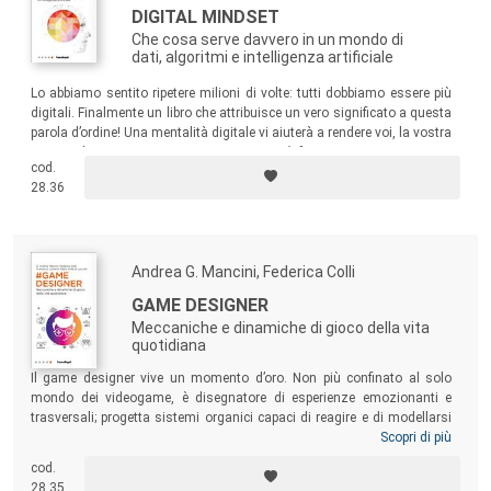
DIGITAL MINDSET
Che cosa serve davvero in un mondo di
dati, algoritmi e intelligenza artificiale
Lo abbiamo sentito ripetere milioni di volte: tutti dobbiamo essere più
digitali. Finalmente un libro che attribuisce un vero significato a questa
parola d’ordine! Una mentalità digitale vi aiuterà a rendere voi, la vostra
carriera, la vostra organizzazione a
prova di futuro
.
cod.
28.36
Andrea G. Mancini, Federica Colli
GAME DESIGNER
Meccaniche e dinamiche di gioco della vita
quotidiana
Il game designer vive un momento d’oro. Non più confinato al solo
mondo dei videogame, è disegnatore di esperienze emozionanti e
trasversali; progetta sistemi organici capaci di reagire e di modellarsi
intorno alle necessità dei partecipanti. Il volume esamina le sue
Scopri di più
conoscenze, le sue skill, gli ambiti in cui può lavorare, gli strumenti che
cod.
può utilizzare. Se volete comprendere il prossimo futuro, guardate al
28.35