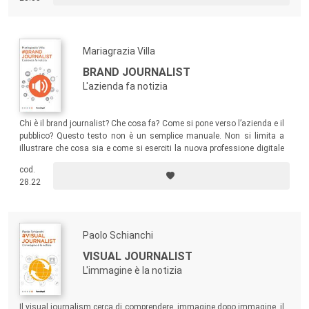
gioco e alla figura del game designer, e a come stanno già vincendo la
sfida con intere generazioni.
Mariagrazia Villa
BRAND JOURNALIST
L'azienda fa notizia
Chi è il brand journalist? Che cosa fa? Come si pone verso l’azienda e il
pubblico? Questo testo non è un semplice manuale. Non si limita a
illustrare che cosa sia e come si eserciti la nuova professione digitale
del giornalista d’impresa. Indaga e approfondisce perché essa
cod.
rappresenti un importante passo evolutivo, tanto del giornalismo
28.22
quanto della comunicazione aziendale, e perché sia sempre più
richiesta dal mercato.
Paolo Schianchi
VISUAL JOURNALIST
L'immagine è la notizia
Il visual journalism cerca di comprendere, immagine dopo immagine, il