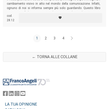
cambiamento visivo in atto nel mondo della comunicazione. Infatti,
ognuno di noi si informa sempre più solo guardando. Questo libro
spiega come farlo correttamente, che si sia visual journalist o viewer.
cod.
28.12
1
2
3
4
← TORNA ALLE COLLANE
Footer
LA TUA OPINIONE