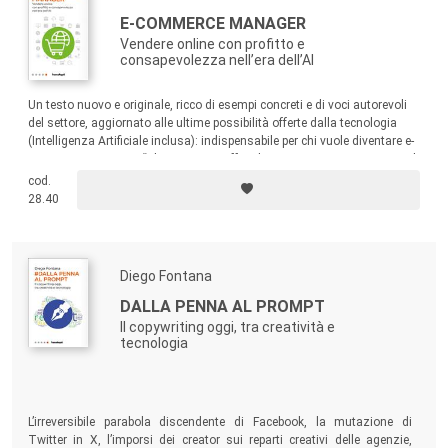
collezione di guide pratiche raccontate dai protagonisti di
E-COMMERCE MANAGER
oggi: autori che hanno saputo fare la differenza nel proprio
Vendere online con profitto e
consapevolezza nell’era dell’AI
settore diventando fonte di ispirazione per tanti. Una
Collana dedicata a consulenti, freelancer, professionisti
Un testo nuovo e originale, ricco di esempi concreti e di voci autorevoli
che desiderano aggiornare le proprie competenze e a
del settore, aggiornato alle ultime possibilità offerte dalla tecnologia
quanti hanno da poco intrapreso la via del digitale.
(Intelligenza Artificiale inclusa): indispensabile per chi vuole diventare e-
commerce manager. “Alice Morrone offre gli strumenti per interpretare al
Libri agili, pratici e concreti, ricchi di consigli, casi studio,
meglio la figura chiave dell’e-commerce manager” (Davide Casaleggio,
cod.
testimonianze e contributi di grandi esperti nazionali e
CEO Casaleggio e Associati).
28.40
internazionali, pensati per approfondire competenze
specifiche e le metodologie più innovative.
Diego Fontana
Il dialogo continua su...
DALLA PENNA AL PROMPT
Il copywriting oggi, tra creatività e
blog.francoangeli.it/professionidigitali
tecnologia
Facebook: FrancoAngeliDigitale
L’irreversibile parabola discendente di Facebook, la mutazione di
Twitter in X, l’imporsi dei creator sui reparti creativi delle agenzie,