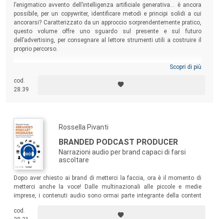
l’enigmatico avvento dell’intelligenza artificiale generativa… è ancora
possibile, per un copywriter, identificare metodi e principi solidi a cui
ancorarsi? Caratterizzato da un approccio sorprendentemente pratico,
questo volume offre uno sguardo sul presente e sul futuro
dell’advertising, per consegnare al lettore strumenti utili a costruire il
proprio percorso.
Scopri di più
cod.
28.39
Rossella Pivanti
BRANDED PODCAST PRODUCER
Narrazioni audio per brand capaci di farsi
ascoltare
Dopo aver chiesto ai brand di metterci la faccia, ora è il momento di
metterci anche la voce! Dalle multinazionali alle piccole e medie
imprese, i contenuti audio sono ormai parte integrante della content
strategy di un brand. Questo libro si propone di fornire tutti gli
cod.
strumenti per adottare correttamente questa forma di narrazione, per