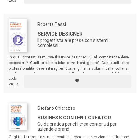
28.31
creare una comunicazione onesta e capace di far instaurare relazioni
durature.
Roberta Tassi
SERVICE DESIGNER
Il progettista alle prese con sistemi
complessi
In quali contesti si muove il service designer? Quali competenze deve
possedere? Quali problematiche deve fronteggiare? Con quali altre
professionalità deve interagire? Come gli altri volumi della collana,
anche questo è una guida a una delle professioni digitali del futuro,
cod.
raccontata da una delle più affermate protagoniste.
28.15
Stefano Chiarazzo
BUSINESS CONTENT CREATOR
Guida pratica per chi crea contenuti per
aziende e brand
Oggi tutti i reparti aziendali contribuiscono alla creazione e diffusione