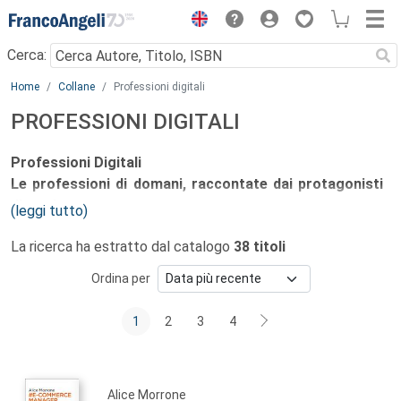
Menu
Cerca:
Main content
Home
Collane
Professioni digitali
PROFESSIONI DIGITALI
Professioni Digitali
Le professioni di domani, raccontate dai protagonisti
di oggi
(leggi tutto)
La ricerca ha estratto dal catalogo
38 titoli
Direzione:
Alberto Maestri
Il paradigma digitale ha aperto opportunità straordinarie,
Ordina per
per chiunque. Innovazione, dati, omni-canalità sono solo
alcune delle keyword alla base di questa profonda
1
2
3
4
rivoluzione: per i professionisti di oggi e domani diventa
fondamentale rimanere aggiornati e competenti in uno
scenario così dinamico, fluido, stimolante.
Alice Morrone
In questo contesto Professioni Digitali propone una