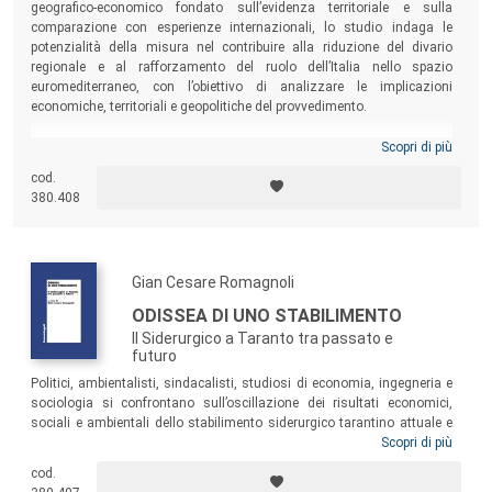
geografico-economico fondato sull’evidenza territoriale e sulla
comparazione con esperienze internazionali, lo studio indaga le
potenzialità della misura nel contribuire alla riduzione del divario
regionale e al rafforzamento del ruolo dell’Italia nello spazio
euromediterraneo, con l’obiettivo di analizzare le implicazioni
economiche, territoriali e geopolitiche del provvedimento.
Scopri di più
cod.
380.408
Gian Cesare Romagnoli
ODISSEA DI UNO STABILIMENTO
Il Siderurgico a Taranto tra passato e
futuro
Politici, ambientalisti, sindacalisti, studiosi di economia, ingegneria e
sociologia si confrontano sull’oscillazione dei risultati economici,
sociali e ambientali dello stabilimento siderurgico tarantino attuale e
delle sue precedenti ragioni sociali, a partire dal IV Centro siderurgico
Scopri di più
italiano di Taranto nel 1960. I saggi qui raccolti si aggiungono alla
cod.
notevole messe di studi, analisi, articoli, oltre ai processi di ogni grado