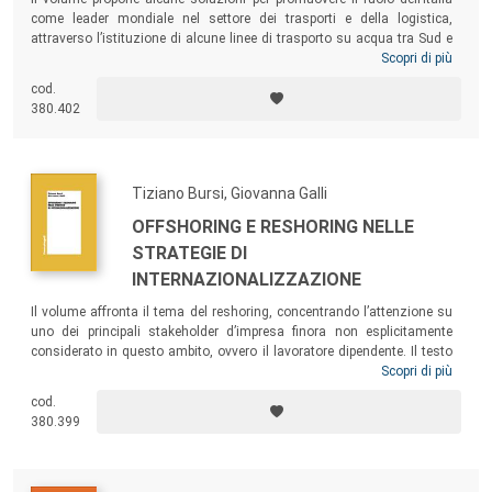
come leader mondiale nel settore dei trasporti e della logistica,
attraverso l’istituzione di alcune linee di trasporto su acqua tra Sud e
Nord Italia. Il Mezzogiorno, grazie ai suoi tre grandi hub e a un diffuso
Scopri di più
processo di industrializzazione, potrebbe ambire a essere il cardine di
cod.
una nuova area del Mediterraneo, mentre il Nord Italia, grazie al Po e
380.402
alla riqualificazione della sua struttura produttiva, avrebbe l’opportunità
di diventare cerniera tra Nord Europa e la stessa nuova area del
Mediterraneo.
Tiziano Bursi, Giovanna Galli
OFFSHORING E RESHORING NELLE
STRATEGIE DI
INTERNAZIONALIZZAZIONE
Il volume affronta il tema del reshoring, concentrando l’attenzione su
uno dei principali stakeholder d’impresa finora non esplicitamente
considerato in questo ambito, ovvero il lavoratore dipendente. Il testo
utilizza questa specifica prospettiva per leggere e approfondire il
Scopri di più
reshoring e le sue ricadute, con l’obiettivo di esaminare in che termini il
cod.
lavoratore è orientato a premiare l’impresa che ritorna a produrre nel
380.399
Paese di origine, analizzandone alcune risposte specifiche e i
meccanismi che le attivano.