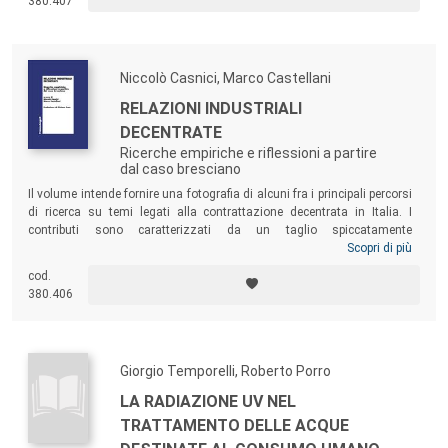
380.407
della magistratura italiana ed europea, che hanno continuato a
susseguirsi insieme a conflitti non solo scientifici e culturali.
Niccolò Casnici, Marco Castellani
RELAZIONI INDUSTRIALI
DECENTRATE
Ricerche empiriche e riflessioni a partire
dal caso bresciano
Il volume intende fornire una fotografia di alcuni fra i principali percorsi
di ricerca su temi legati alla contrattazione decentrata in Italia. I
contributi sono caratterizzati da un taglio spiccatamente
multidisciplinare, che include in un unico quadro analitico non solo gli
Scopri di più
approcci giuslavorista e sociologico, ma anche aree di ricerca più
cod.
vicine agli studi di matrice aziendalista. Il testo presenta al contempo
380.406
sia lavori di ricerca sul distretto manifatturiero bresciano sia riflessioni
sulle future direzioni del sistema di relazioni industriali italiane.
Giorgio Temporelli, Roberto Porro
LA RADIAZIONE UV NEL
TRATTAMENTO DELLE ACQUE