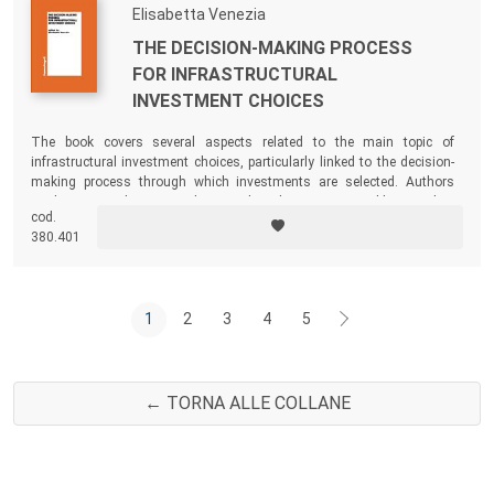
Elisabetta Venezia
THE DECISION-MAKING PROCESS
FOR INFRASTRUCTURAL
INVESTMENT CHOICES
The book covers several aspects related to the main topic of
infrastructural investment choices, particularly linked to the decision-
making process through which investments are selected. Authors
analyze several case studies to show how it is possible to utilize
cod.
theoretical suggestions in practical applications, thus identifying
380.401
current difficulties and detecting possible tools to overcome them.
1
2
3
4
5
← TORNA ALLE COLLANE
Footer