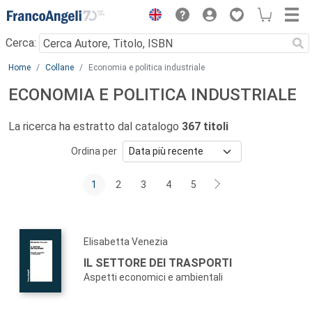
Menu
Cerca:
Main content
Home
Collane
Economia e politica industriale
ECONOMIA E POLITICA INDUSTRIALE
La ricerca ha estratto dal catalogo
367 titoli
Ordina per
1
2
3
4
5
Elisabetta Venezia
IL SETTORE DEI TRASPORTI
Aspetti economici e ambientali