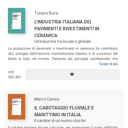
Tiziano Bursi
L'INDUSTRIA ITALIANA DEI
PAVIMENTI E RIVESTIMENTI IN
CERAMICA
Un’industria tra locale e globale
La produzione di pavimenti e rivestimenti in ceramica ha contribuito
allo sviluppo dell’industria manifatturiera italiana e al successo del
Made in Italy nel mondo. Partendo dai principali cambiamenti che
hanno mutato la geografia di questa industria su scala
Scopri di più
internazionale, il volume ricostruisce le trasformazioni intervenute, nel
cod.
corso del tempo, a modificare il profilo dell’industria ceramica italiana e
380.403
della sua filiera, a tracciare i percorsi di sviluppo seguiti dalle imprese e
disegnare quelli da intraprendere per reggere il confronto
concorrenziale in uno scenario di mercato sempre più globale.
Marco Canesi
IL CABOTAGGIO FLUVIALE E
MARITTIMO IN ITALIA
Il cardine di un nuovo cluster
Il volume propone alcune soluzioni per promuovere il ruolo dell’Italia