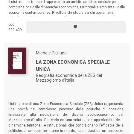
Il sistema dei trasporti rappresenta un ambito analitico centrale per la
comprensione delle dinamiche economiche, territoriali e ambientali delle
economie contemporanee. Rivolto a chi studia e a chi opera nelle
politiche pubbliche, questo volume fornisce strumenti analitici utili per
comprendere la complessità del sistema dei trasporti e orientare le
cod.
scelte verso modelli più efficienti, equi e sostenibili.
380.409
Michele Pigliucci
LA ZONA ECONOMICA SPECIALE
UNICA
Geografia economica della ZES del
Mezzogiorno d’Italia
L’istituzione di una Zona Economica Speciale (ZES) Unica rappresenta
una novità nel complesso percorso delle politiche di coesione
finalizzate alla risoluzione del divario socioeconomico del
Mezzogiorno d’Italia. Partendo da una valutazione approfondita delle
dinamiche territoriali e istituzionali che condizionano l’efficacia delle
politiche di sviluppo nelle aree in ritardo, basandosi su un approccio