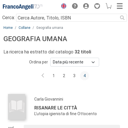
Menu
Cerca:
Main content
Home
Collane
Geografia umana
GEOGRAFIA UMANA
La ricerca ha estratto dal catalogo
32 titoli
Ordina per
1
2
3
4
Carla Giovannini
RISANARE LE CITTÀ
L'utopia igienista di fine Ottocento