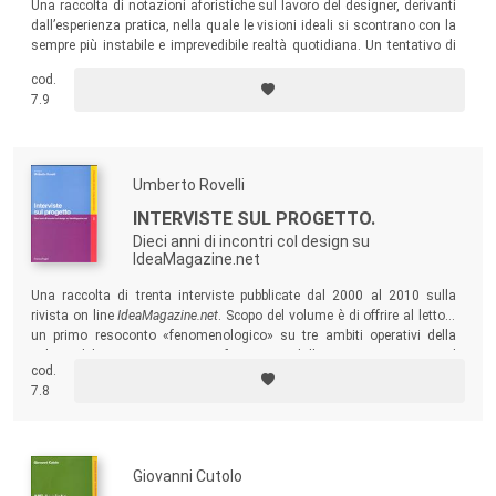
Una raccolta di notazioni aforistiche sul lavoro del designer, derivanti
dall’esperienza pratica, nella quale le visioni ideali si scontrano con la
sempre più instabile e imprevedibile realtà quotidiana. Un tentativo di
ridimensionare l’immagine comune del design per sollecitare le nuove
cod.
generazioni a una rifondazione scientifica e olistica della disciplina.
7.9
Umberto Rovelli
INTERVISTE SUL PROGETTO.
Dieci anni di incontri col design su
IdeaMagazine.net
Una raccolta di trenta interviste pubblicate dal 2000 al 2010 sulla
rivista on line
IdeaMagazine.net
. Scopo del volume è di offrire al lettore
un primo resoconto «fenomenologico» su tre ambiti operativi della
cultura del progetto assai poco frequentati dalla «comunicazione» sul
cod.
design: il «nuovo» design italiano, il progetto in Toscana, il design al
7.8
femminile.
Giovanni Cutolo