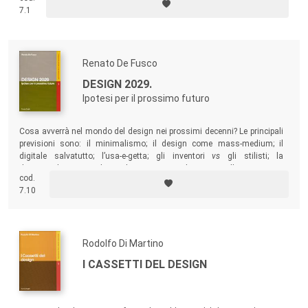
7.1
Renato De Fusco
DESIGN 2029.
Ipotesi per il prossimo futuro
Cosa avverrà nel mondo del design nei prossimi decenni? Le principali
previsioni sono: il minimalismo; il design come mass-medium; il
digitale salvatutto; l’usa-e-getta; gli inventori
vs
gli stilisti; la
dematerializzazione; la vendita orientata sul consumo; l’orientamento
cod.
critico delle vendite…
7.10
Rodolfo Di Martino
I CASSETTI DEL DESIGN