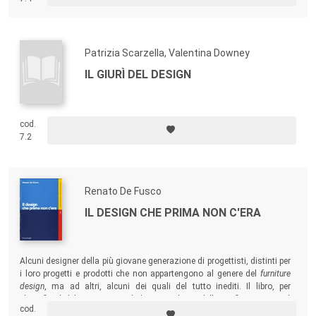
futuro professionale e mondo del lavoro.
Patrizia Scarzella, Valentina Downey
IL GIURÌ DEL DESIGN
cod.
7.2
Renato De Fusco
IL DESIGN CHE PRIMA NON C'ERA
Alcuni designer della più giovane generazione di progettisti, distinti per
i loro progetti e prodotti che non appartengono al genere del
furniture
design
, ma ad altri, alcuni dei quali del tutto inediti. Il libro, per
classificarli, li ha connessi ad alcune tendenze delle arti figurative, così
cod.
da tradurre le produzioni in concezioni, materie utili alla didattica del