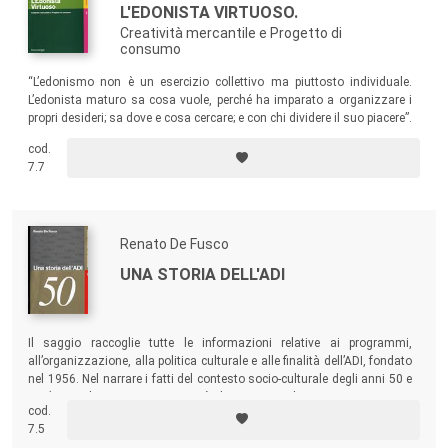
L'EDONISTA VIRTUOSO.
Creatività mercantile e Progetto di
consumo
“L’edonismo non è un esercizio collettivo ma piuttosto individuale.
L’edonista maturo sa cosa vuole, perché ha imparato a organizzare i
propri desideri; sa dove e cosa cercare; e con chi dividere il suo piacere”.
A distanza di vent’anni dalla prima edizione, il contenuto “visionario”
cod.
di questo libro non si è soltanto attualizzato nella realtà dei consumi
7.7
contemporanei, ma rappresenta un modello ancora valido e
auspicabile.
Renato De Fusco
UNA STORIA DELL'ADI
Il saggio raccoglie tutte le informazioni relative ai programmi,
all’organizzazione, alla politica culturale e alle finalità dell’ADI, fondato
nel 1956. Nel narrare i fatti del contesto socio-culturale degli anni 50 e
60 (miracolo economico, società dei consumi di massa, movimento
cod.
del ’68, ecc.), il libro pone in evidenza le opere e i personaggi che hanno
7.5
fatto la storia del design in Italia.