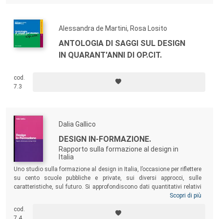
Alessandra de Martini, Rosa Losito
ANTOLOGIA DI SAGGI SUL DESIGN
IN QUARANT'ANNI DI OP.CIT.
cod.
7.3
Dalia Gallico
DESIGN IN-FORMAZIONE.
Rapporto sulla formazione al design in
Italia
Uno studio sulla formazione al design in Italia, l’occasione per riflettere
su cento scuole pubbliche e private, sui diversi approcci, sulle
caratteristiche, sul futuro. Si approfondiscono dati quantitativi relativi
a: didattica, numero degli studenti, tasse di iscrizione, numero dei
Scopri di più
laboratori ecc. Inoltre una serie di interviste a imprenditori, dirigenti,
cod.
docenti, esperti e progettisti, che aprono un sipario tra formazione,
7.4