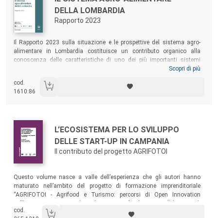
DELLA LOMBARDIA
Rapporto 2023
Sommario:
Il Rapporto 2023 sulla situazione e le prospettive del sistema agro-
alimentare in Lombardia costituisce un contributo organico alla
conoscenza delle caratteristiche di uno dei più importanti sistemi
regionali nel panorama europeo. L’obiettivo del Rapporto, giunto alla
Scopri di più
ventunesima edizione, è quello di fornire indicazioni agli operatori del
cod.
settore e un quadro di riferimento complessivo per gli attori pubblici. Le
1610.86
informazioni contenute nel testo sono aggiornate al settembre 2023.
Autori:
Titolo:
L’ECOSISTEMA PER LO SVILUPPO
DELLE START-UP IN CAMPANIA
Il contributo del progetto AGRIFOTOI
Sommario:
Questo volume nasce a valle dell’esperienza che gli autori hanno
maturato nell’ambito del progetto di formazione imprenditoriale
“AGRIFOTOI - Agrifood e Turismo: percorsi di Open Innovation
nell’Ecosistema Imprenditoriale Campano”, che aveva l’obiettivo di
cod.
sviluppare percorsi di open innovation volti a favorire la creazione di un