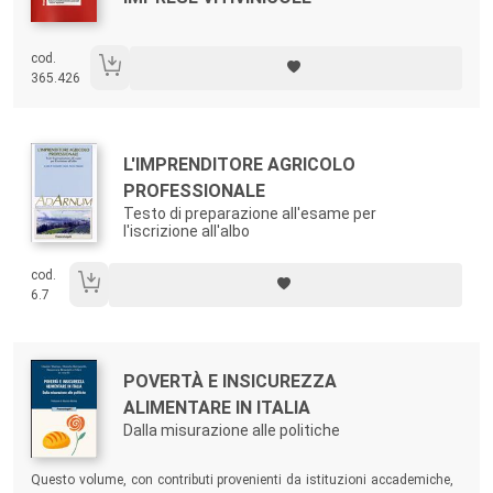
cod.
365.426
Autori:
Titolo:
L'IMPRENDITORE AGRICOLO
PROFESSIONALE
Testo di preparazione all'esame per
l'iscrizione all'albo
cod.
6.7
Autori:
Titolo:
POVERTÀ E INSICUREZZA
ALIMENTARE IN ITALIA
Dalla misurazione alle politiche
Sommario:
Questo volume, con contributi provenienti da istituzioni accademiche,