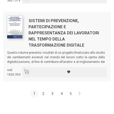
365.1319
ecosistema per l’innovazione imprenditoriale nell’ambito dei settori
agrifood e turismo nella Regione Campania.
Autori:
Titolo:
SISTEMI DI PREVENZIONE,
PARTECIPAZIONE E
RAPPRESENTANZA DEI LAVORATORI
NEL TEMPO DELLA
TRASFORMAZIONE DIGITALE
Sommario:
Questo volume presenta i risultati di un progetto finalizzato allo studio
dei cambiamenti avvenuti nel mondo del lavoro sotto la spinta della
digitalizzazione, al fine di contribuire all’analisi e al miglioramento dei
sistemi di prevenzione, partecipazione, rappresentanza e sostegno per
cod.
l’affermazione del benessere delle lavoratrici e dei lavoratori,
1820.354
considerando in particolare il ruolo del Rappresentante dei Lavoratori
per la Sicurezza.
1
2
3
4
5