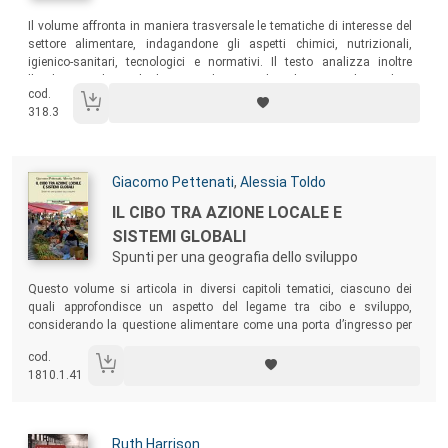
Sommario:
Il volume affronta in maniera trasversale le tematiche di interesse del
settore alimentare, indagandone gli aspetti chimici, nutrizionali,
igienico-sanitari, tecnologici e normativi. Il testo analizza inoltre
l’evoluzione che negli ultimi anni ha riguardato il mercato dei prodotti
cod.
agroalimentari e approfondisce il concetto di qualità, trattando
318.3
tematiche come i sistemi di gestione o le certificazioni di prodotto e di
sistema.
Autori:
Giacomo Pettenati
,
Alessia Toldo
Titolo:
IL CIBO TRA AZIONE LOCALE E
SISTEMI GLOBALI
Spunti per una geografia dello sviluppo
Sommario:
Questo volume si articola in diversi capitoli tematici, ciascuno dei
quali approfondisce un aspetto del legame tra cibo e sviluppo,
considerando la questione alimentare come una porta d’ingresso per
un ragionamento più generale sulle geografie dello sviluppo.
cod.
1810.1.41
Autori:
Ruth Harrison