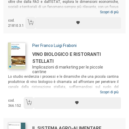
oltre che dalla FAO e dall’ISTAT, esplora le dimensioni economiche,
sociali e territoriali di un fenomeno sempre più rilevante, con un focus
sull’Italia e, in particolare, sulla Città Metropolitana di Roma Capitale:
Scopri di più
l’insicurezza alimentare – ovvero la difficoltà di garantire un accesso
cod.
economico, fisico e sociale a una dieta sana ed equilibrata, in grado di
21810.3.1
rispondere alle esigenze nutrizionali, culturali e sociali – che riguarda
una fascia relativamente ampia della popolazione.
Autori:
Pier Franco Luigi Fraboni
Titolo:
VINO BIOLOGICO E RISTORANTI
STELLATI
Implicazioni di marketing per le piccole
cantine
Sommario:
Lo studio evidenzia i processi e le dinamiche che una piccola cantina
produttrice di vino biologico è chiamata ad affrontare per penetrare il
canale della ristorazione stellata, soffermandosi sul ruolo del
sommelier quale “prescrittore” del mercato. Gli autori si sono posti
Scopri di più
l’obiettivo di fornire delle implicazioni di marketing strategico per le
cod.
imprese vitivinicole biologiche, desiderose di raggiungere l’«olimpo»
366.152
della ristorazione per una completa affermazione della loro
produzione.
Autori:
Titolo:
IL SISTEMA AGRO-ALIMENTARE