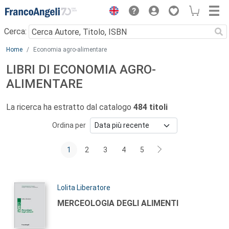
Menu
Cerca:
Main content
Home
Economia agro-alimentare
LIBRI DI ECONOMIA AGRO-
ALIMENTARE
La ricerca ha estratto dal catalogo
484 titoli
Ordina per
1
2
3
4
5
Autori:
Lolita Liberatore
Titolo:
MERCEOLOGIA DEGLI ALIMENTI