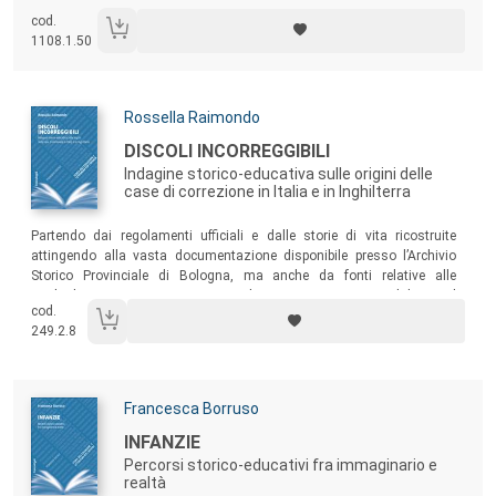
cod.
1108.1.50
Autori:
Rossella Raimondo
Titolo:
DISCOLI INCORREGGIBILI
Indagine storico-educativa sulle origini delle
case di correzione in Italia e in Inghilterra
Sommario:
Partendo dai regolamenti ufficiali e dalle storie di vita ricostruite
attingendo alla vasta documentazione disponibile presso l’Archivio
Storico Provinciale di Bologna, ma anche da fonti relative alle
analoghe istituzioni operanti a Milano, a Roma e in Inghilterra, il
cod.
presente volume analizza le modalità educative, i principi e le finalità
249.2.8
vigenti nelle case di correzione.
Autori:
Francesca Borruso
Titolo:
INFANZIE
Percorsi storico-educativi fra immaginario e
realtà