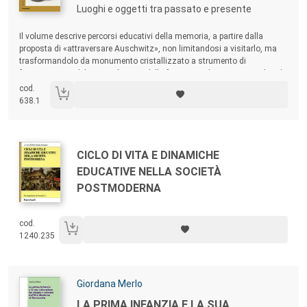
Luoghi e oggetti tra passato e presente
Sommario:
Il volume descrive percorsi educativi della memoria, a partire dalla
proposta di «attraversare Auschwitz», non limitandosi a visitarlo, ma
trasformandolo da monumento cristallizzato a strumento di
formazione. Si delinea così un modello formativo che - attraverso luoghi
e oggetti come ponte tra passato e presente - può essere applicato a
cod.
qualsiasi altro luogo di memoria.
638.1
Autori:
Titolo:
CICLO DI VITA E DINAMICHE
EDUCATIVE NELLA SOCIETÀ
POSTMODERNA
cod.
1240.235
Autori:
Giordana Merlo
Titolo:
LA PRIMA INFANZIA E LA SUA