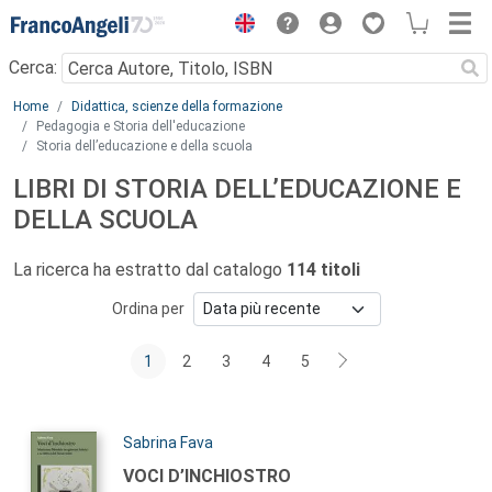
Menu
Cerca:
Main content
Home
Didattica, scienze della formazione
Pedagogia e Storia dell'educazione
Storia dell’educazione e della scuola
LIBRI DI STORIA DELL’EDUCAZIONE E
DELLA SCUOLA
La ricerca ha estratto dal catalogo
114 titoli
Ordina per
1
2
3
4
5
Autori:
Sabrina Fava
Titolo:
VOCI D’INCHIOSTRO