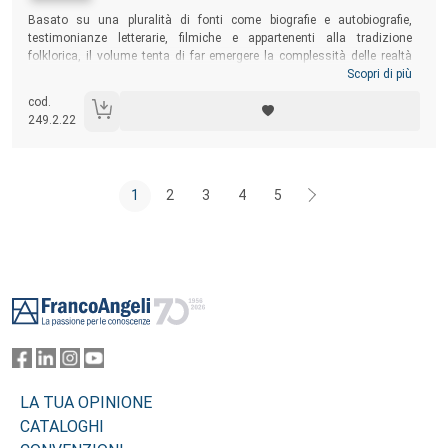
Sommario:
Basato su una pluralità di fonti come biografie e autobiografie,
testimonianze letterarie, filmiche e appartenenti alla tradizione
folklorica, il volume tenta di far emergere la complessità delle realtà
infantili, segnate da numerose differenze sociali e di genere presenti
Scopri di più
nella quotidianità della vita educativa, familiare e scolastica, prese in
cod.
esame in un periodo storico compreso fra Otto e Novecento, nella
249.2.22
consapevolezza che comprendere a fondo il rapporto fra passato e
presente è una premessa indispensabile per chi opera nel mondo della
scuola e della formazione.
1
2
3
4
5
Footer
LA TUA OPINIONE
CATALOGHI