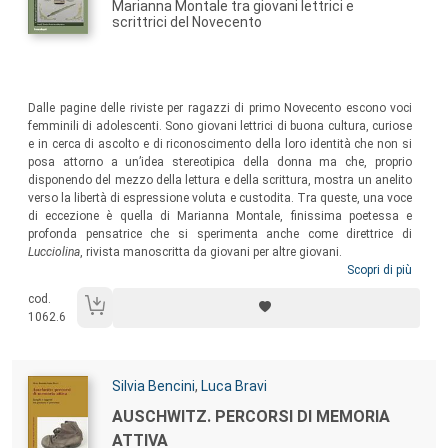
Marianna Montale tra giovani lettrici e
scrittrici del Novecento
Sommario:
Dalle pagine delle riviste per ragazzi di primo Novecento escono voci
femminili di adolescenti. Sono giovani lettrici di buona cultura, curiose
e in cerca di ascolto e di riconoscimento della loro identità che non si
posa attorno a un’idea stereotipica della donna ma che, proprio
disponendo del mezzo della lettura e della scrittura, mostra un anelito
verso la libertà di espressione voluta e custodita. Tra queste, una voce
di eccezione è quella di Marianna Montale, finissima poetessa e
profonda pensatrice che si sperimenta anche come direttrice di
Lucciolina
, rivista manoscritta da giovani per altre giovani.
Scopri di più
cod.
1062.6
Autori:
Silvia Bencini
,
Luca Bravi
Titolo:
AUSCHWITZ. PERCORSI DI MEMORIA
ATTIVA