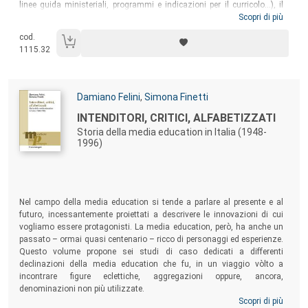
linee guida ministeriali, programmi e indicazioni per il curricolo...), il
volume affronta il tema della “scuola inclusiva” in Italia dalla
Scopri di più
Costituzione a oggi, cercando di proporre tre distinti sguardi a una
cod.
serie di fonti legate a una letteratura molto ampia tra pedagogia e
1115.32
diritto e tra progetto ed esperienza.
Autori:
Damiano Felini
,
Simona Finetti
Titolo:
INTENDITORI, CRITICI, ALFABETIZZATI
Storia della media education in Italia (1948-
1996)
Sommario:
Nel campo della media education si tende a parlare al presente e al
futuro, incessantemente proiettati a descrivere le innovazioni di cui
vogliamo essere protagonisti. La media education, però, ha anche un
passato – ormai quasi centenario – ricco di personaggi ed esperienze.
Questo volume propone sei studi di caso dedicati a differenti
declinazioni della media education che fu, in un viaggio vòlto a
incontrare figure eclettiche, aggregazioni oppure, ancora,
denominazioni non più utilizzate.
Scopri di più