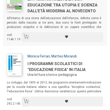
EDUCAZIONE TRA UTOPIA E SCIENZA
DALL'ETÀ MODERNA AL NOVECENTO
Sommario:
All’interno di una storia dell’educazione dell’infanzia, definita come il
periodo dalla nascita ai tre anni, due sono le fonti privilegiate: le
produzioni utopiche e la definizione di un sapere scientifico che
connotano sempre più l’età infantile secondo proprie accezioni e
cod.
aprono a sempre maggiori attenzioni educative.
1146.1.19
Autori:
Monica Ferrari
,
Matteo Morandi
Titolo:
I PROGRAMMI SCOLASTICI DI
"EDUCAZIONE FISICA" IN ITALIA
Una lettura storico-pedagogica
Sommario:
Lo sviluppo, dal 1859 al 2013, dei programmi-orientamenti-indicazioni
per la scuola italiana relativi a una specifica ‘disciplina scolastica’,
l’‘educazione fisica’. L’ottica diacronica caratterizza questa particolare
lettura pedagogica dei documenti normativi, che si è scelto di riportare
cod.
al fine di fornire a diverse tipologie di lettori occasioni di ulteriore
292.2.145
approfondimento.