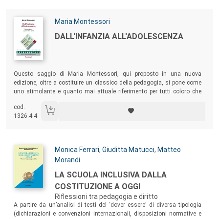
Autori:
Maria Montessori
Titolo:
DALL'INFANZIA ALL'ADOLESCENZA
Sommario:
Questo saggio di Maria Montessori, qui proposto in una nuova
edizione, oltre a costituire un classico della pedagogia, si pone come
uno stimolante e quanto mai attuale riferimento per tutti coloro che
intendono impegnarsi in un’azione di rinnovamento della scuola
cod.
centrata sulla valorizzazione dei processi psicologici dell’allievo e
1326.4.4
sulla promozione della sua autonomia.
Autori:
Monica Ferrari
,
Giuditta Matucci
,
Matteo
Morandi
Titolo:
LA SCUOLA INCLUSIVA DALLA
COSTITUZIONE A OGGI
Riflessioni tra pedagogia e diritto
Sommario:
A partire da un’analisi di testi del ‘dover essere’ di diversa tipologia
(dichiarazioni e convenzioni internazionali, disposizioni normative e