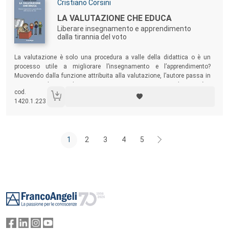
Autori:
Cristiano Corsini
Titolo:
LA VALUTAZIONE CHE EDUCA
Liberare insegnamento e apprendimento
dalla tirannia del voto
Sommario:
La valutazione è solo una procedura a valle della didattica o è un
processo utile a migliorare l’insegnamento e l’apprendimento?
Muovendo dalla funzione attribuita alla valutazione, l’autore passa in
rassegna gli errori da evitare e presenta approcci, metodi, attività e
cod.
strumenti utili ai fini della formulazione di riscontri valutativi validi,
1420.1.223
rigorosi e trasformativi.
1
2
3
4
5
Footer