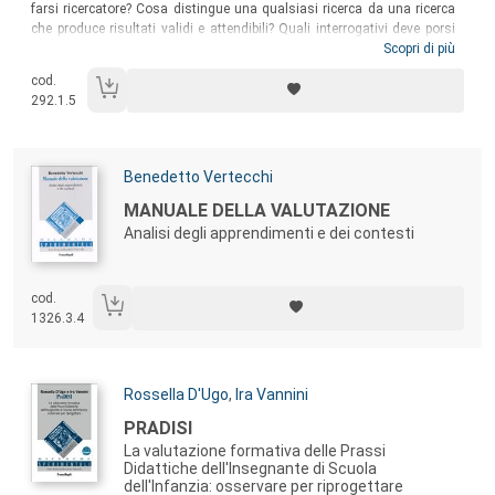
farsi ricercatore? Cosa distingue una qualsiasi ricerca da una ricerca
che produce risultati validi e attendibili? Quali interrogativi deve porsi
chi si accinge a far ricerca in contesti educativi? Questo manuale
Scopri di più
intende offrire risposte, sul doppio versante teorico e pratico, a queste
cod.
e molte altre domande che chiunque si sia accostato al mondo della
292.1.5
ricerca nell’ampio settore dell’educazione e della formazione prima o
poi si è posto.
Autori:
Benedetto Vertecchi
Titolo:
MANUALE DELLA VALUTAZIONE
Analisi degli apprendimenti e dei contesti
cod.
1326.3.4
Autori:
Rossella D'Ugo
,
Ira Vannini
Titolo:
PRADISI
La valutazione formativa delle Prassi
Didattiche dell'Insegnante di Scuola
dell'Infanzia: osservare per riprogettare