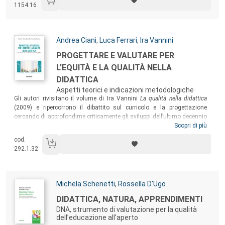
1154.16
scuola alla formazione professionale e universitaria, ai servizi
educativi, socio-educativi e socio-assistenziali.
Autori:
Andrea Ciani
,
Luca Ferrari
,
Ira Vannini
Titolo:
PROGETTARE E VALUTARE PER
L’EQUITÀ E LA QUALITÀ NELLA
DIDATTICA
Aspetti teorici e indicazioni metodologiche
Sommario:
Gli autori rivisitano il volume di Ira Vannini
La qualità nella didattica
(2009) e ripercorrono il dibattito sul curricolo e la progettazione
cercando di approfondirne criticamente gli sviluppi dell’ultimo decennio
e fornendo un supporto sia teorico sia metodologico all’insegnante “in
Scopri di più
formazione” che voglia riflettere-praticare e riflettere sull’intenzionalità
cod.
delle sue azioni educative e didattiche, sulla valutazione formativa dei
292.1.32
processi di insegnamento-apprendimento messi in atto e sul supporto
che le tecnologie possono offrire in questo campo.
Autori:
Michela Schenetti
,
Rossella D'Ugo
Titolo:
DIDATTICA, NATURA, APPRENDIMENTI
DNA, strumento di valutazione per la qualità
dell’educazione all’aperto