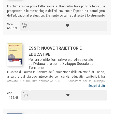
Sommario:
Il volume vuole porre l’attenzione sull’incontro tra i principi teorici, le
prospettive e le metodologie dell’educazione all’aperto e il paradigma
dell’educational evaluation. Elemento portante del testo è lo strumento
Didattica, Natura, Apprendimenti (DNA)
, pensato e progettato per
cod.
monitorare e promuovere la qualità della didattica all’aperto nei servizi
665.13
per l’infanzia e nelle scuole e attivare percorsi di Ricerca-Formazione.
Autori:
Titolo:
ESST: NUOVE TRAIETTORIE
EDUCATIVE
Per un profilo formativo e professionale
dell’Educatore per lo Sviluppo Sociale del
Territorio
Sommario:
Il Corso di Laurea in Scienze dell’Educazione dell’Università di Torino,
a partire dal dialogo intrecciato con servizi educativi territoriali, ha
attivato il curriculum formativo
ESST – Educatore per lo sviluppo
sociale del territorio –
per la formazione di educatori con competenze
Scopri di più
nella realizzazione di percorsi di supporto all’autonomia e
cod.
all’empowerment personale e sociale. Il volume rendiconta gli esiti di
1152.48
questo itinerario, rivolgendosi agli studenti e ai docenti dei Corsi di
laurea in Scienze dell’Educazione, agli operatori e ai responsabili dei
servizi socio-educativi, ai ricercatori in campo socio-psico-pedagogico
e filosofico interessati alla formazione delle professioni educative.