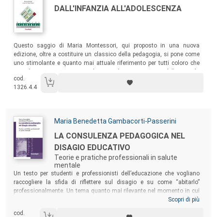
Titolo:
DALL'INFANZIA ALL'ADOLESCENZA
Sommario:
Questo saggio di Maria Montessori, qui proposto in una nuova
edizione, oltre a costituire un classico della pedagogia, si pone come
uno stimolante e quanto mai attuale riferimento per tutti coloro che
intendono impegnarsi in un’azione di rinnovamento della scuola
cod.
centrata sulla valorizzazione dei processi psicologici dell’allievo e
1326.4.4
sulla promozione della sua autonomia.
Autori:
Maria Benedetta Gambacorti-Passerini
Titolo:
LA CONSULENZA PEDAGOGICA NEL
DISAGIO EDUCATIVO
Teorie e pratiche professionali in salute
mentale
Sommario:
Un testo per studenti e professionisti dell’educazione che vogliano
raccogliere la sfida di riflettere sul disagio e su come “abitarlo”
professionalmente. Un tema quanto mai rilevante nel momento in cui
questo libro vede la luce – estate 2020 –, in un mondo che si accinge
Scopri di più
ad affrontare le conseguenze della pandemia sulla salute mentale di
cod.
minori, adulti e anziani, nonché su tutti i contesti educativi, dalla