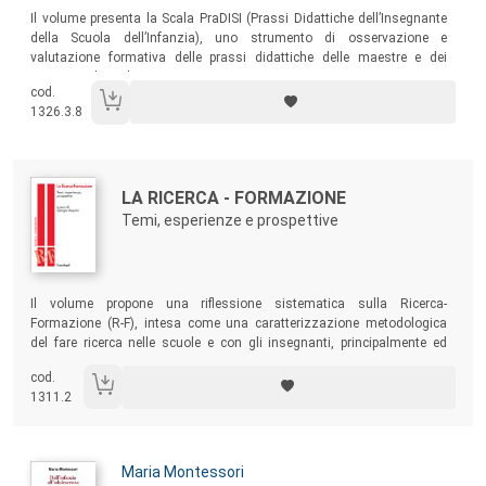
Sommario:
Il volume presenta la Scala PraDISI (Prassi Didattiche dell’Insegnante
della Scuola dell’Infanzia), uno strumento di osservazione e
valutazione formativa delle prassi didattiche delle maestre e dei
maestri italiani dei contesti tre-sei anni.
cod.
1326.3.8
Autori:
Titolo:
LA RICERCA - FORMAZIONE
Temi, esperienze e prospettive
Sommario:
Il volume propone una riflessione sistematica sulla Ricerca-
Formazione (R-F), intesa come una caratterizzazione metodologica
del fare ricerca nelle scuole e con gli insegnanti, principalmente ed
esplicitamente orientata alla formazione/trasformazione dell’agire
cod.
educativo e didattico e alla promozione della riflessività
1311.2
dell’insegnante.
Autori:
Maria Montessori