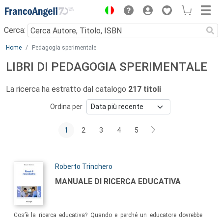
Menu
Cerca:
Main content
Home
Pedagogia sperimentale
LIBRI DI PEDAGOGIA SPERIMENTALE
La ricerca ha estratto dal catalogo
217 titoli
Ordina per
1
2
3
4
5
Autori:
Roberto Trinchero
Titolo:
MANUALE DI RICERCA EDUCATIVA
Sommario:
Cos’è la ricerca educativa? Quando e perché un educatore dovrebbe