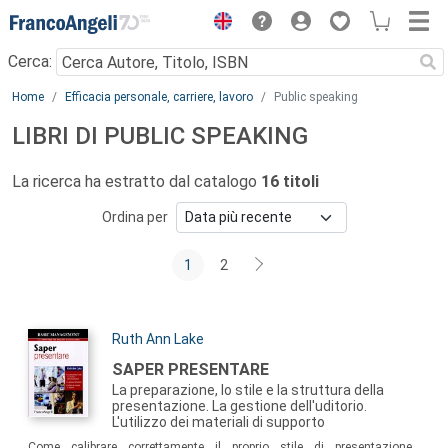
Menu
Cerca:
Main content
Home
Efficacia personale, carriere, lavoro
Public speaking
LIBRI DI PUBLIC SPEAKING
La ricerca ha estratto dal catalogo
16 titoli
Ordina per
1
2
Autori:
Ruth Ann Lake
Titolo:
SAPER PRESENTARE
La preparazione, lo stile e la struttura della
presentazione. La gestione dell'uditorio.
L'utilizzo dei materiali di supporto
Sommario:
Come calibrare correttamente il proprio stile di presentazione