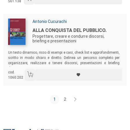
561.138
Autori:
Antonio Cucurachi
Titolo:
ALLA CONQUISTA DEL PUBBLICO.
Progettare, creare e condurre discorsi,
briefing e presentazioni
Sommario:
Un testo dinamico, ricco di esempi e casi, check list e approfondimenti,
scritto in modo chiaro e diretto. Delinea un percorso completo per
organizzare, realizzare e tenere discorsi, presentazioni e briefing
davvero riusciti.
cod.
1060.202
1
2
Footer