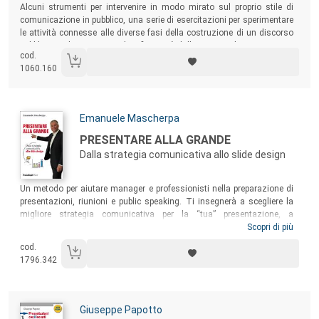
Sommario:
Alcuni strumenti per intervenire in modo mirato sul proprio stile di
comunicazione in pubblico, una serie di esercitazioni per sperimentare
le attività connesse alle diverse fasi della costruzione di un discorso
pubblico quali sono state identificate già dalla retorica classica.
cod.
1060.160
Autori:
Emanuele Mascherpa
Titolo:
PRESENTARE ALLA GRANDE
Dalla strategia comunicativa allo slide design
Sommario:
Un metodo per aiutare manager e professionisti nella preparazione di
presentazioni, riunioni e public speaking. Ti insegnerà a scegliere la
migliore strategia comunicativa per la “tua” presentazione, a
progettare il “tuo” speech nel modo migliore e a costruire slide più belle
Scopri di più
e interessanti per il “tuo” pubblico. Una guida semplice con consigli
cod.
pratici, scritta da chi ha affrontato gli stessi problemi e si è posto le
1796.342
stesse domande di chiunque debba fare una presentazione in pubblico
o vendere qualcosa.
Autori:
Giuseppe Papotto