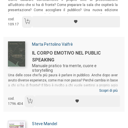
all’uditorio che si ha di fronte? Come preparare la sala che ospiterà la
presentazione? Come accogliere il pubblico? Una nuova edizione
(completamente rivista) di una guida per manager, professionisti,
cod.
imprenditori, politici, venditori, insegnanti, consulenti che ha sin qui
109.17
venduto oltre 17.000 copie!
Autori:
Marta Pettolino Valfrè
Titolo:
IL CORPO EMOTIVO NEL PUBLIC
SPEAKING
Manuale pratico tra mente, cuore e
storytelling
Sommario:
Una delle cose che fa più paura è parlare in pubblico. Anche dopo aver
avuto diverse esperienze, come mai non passa? Perché cambia in base
a chi si ha di fronte? Il libro è rivolto a chi vuole sentirsi a proprio agio
in situazioni pubbliche o private. A chi vuole parlare con mille persone o
Scopri di più
una sola. A chi vuole comunicare meglio, trasmettere idee e muovere
cod.
opinioni. A chi vuole sapere come gestire le proprie emozioni, con un
1796.404
focus particolare sulla paura e sull’ansia.
Autori:
Steve Mandel