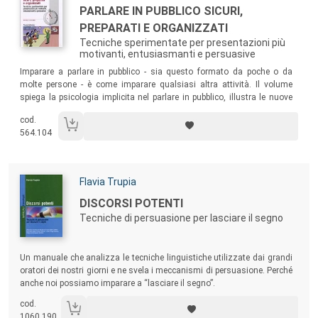
Titolo:
PARLARE IN PUBBLICO SICURI,
PREPARATI E ORGANIZZATI
Tecniche sperimentate per presentazioni più
motivanti, entusiasmanti e persuasive
Sommario:
Imparare a parlare in pubblico - sia questo formato da poche o da
molte persone - è come imparare qualsiasi altra attività. Il volume
spiega la psicologia implicita nel parlare in pubblico, illustra le nuove
tecnologie di supporto alle presentazioni, guida nell’uso dei sussidi
cod.
visivi e offre un insieme di consigli su come preparare e pronunciare
564.104
discorsi efficaci.
Autori:
Flavia Trupia
Titolo:
DISCORSI POTENTI
Tecniche di persuasione per lasciare il segno
Sommario:
Un manuale che analizza le tecniche linguistiche utilizzate dai grandi
oratori dei nostri giorni e ne svela i meccanismi di persuasione. Perché
anche noi possiamo imparare a “lasciare il segno”.
cod.
1060.190