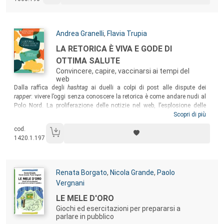
Autori:
Andrea Granelli
,
Flavia Trupia
Titolo:
LA RETORICA È VIVA E GODE DI
OTTIMA SALUTE
Convincere, capire, vaccinarsi ai tempi del
web
Sommario:
Dalla raffica degli
hashtag
ai duelli a colpi di post alle dispute dei
rapper
: vivere l’oggi senza conoscere la retorica è come andare nudi al
Polo Nord. La proliferazione delle notizie nel web, l’esplosione delle
immagini, le
fake news
, il linguaggio del populismo o l’uso
Scopri di più
manipolativo dei dati richiedono nuove competenze interpretative.
cod.
Nuove sì, ma allo stesso tempo antiche. Partendo dalla domanda
1420.1.197
“cos’è la retorica oggi?”, il volume vuole mostrare al lettore come essa
possa essere una cura a molti dei dilemmi del nostro tempo.
Autori:
Renata Borgato
,
Nicola Grande
,
Paolo
Vergnani
Titolo:
LE MELE D'ORO
Giochi ed esercitazioni per prepararsi a
parlare in pubblico