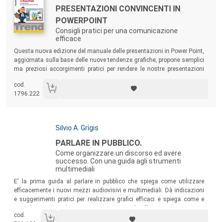
Titolo:
PRESENTAZIONI CONVINCENTI IN
POWERPOINT
Consigli pratici per una comunicazione
efficace
Sommario:
Questa nuova edizione del manuale delle presentazioni in Power Point,
aggiornata sulla base delle nuove tendenze grafiche, propone semplici
ma preziosi accorgimenti pratici per rendere le nostre presentazioni
ancora più efficaci.
cod.
1796.222
Autori:
Silvio A. Grigis
Titolo:
PARLARE IN PUBBLICO.
Come organizzare un discorso ed avere
successo. Con una guida agli strumenti
multimediali
Sommario:
E' la prima guida al parlare in pubblico che spiega come utilizzare
efficacemente i nuovi mezzi audiovisivi e multimediali. Dà indicazioni
e suggerimenti pratici per realizzare grafici efficaci e spiega come e
quando usare diapositive, spezzoni di filmato, cassette e
cod.
videocassette, fotocopie e lavagne.