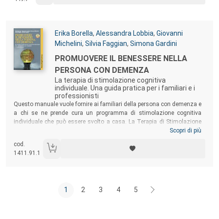
Autori:
Erika Borella
,
Alessandra Lobbia
,
Giovanni
Michelini
,
Silvia Faggian
,
Simona Gardini
Titolo:
PROMUOVERE IL BENESSERE NELLA
PERSONA CON DEMENZA
La terapia di stimolazione cognitiva
individuale. Una guida pratica per i familiari e i
professionisti
Sommario:
Questo manuale vuole fornire ai familiari della persona con demenza e
a chi se ne prende cura un programma di stimolazione cognitiva
individuale che può essere svolto a casa. La Terapia di Stimolazione
Cognitiva individuale (iCST) favorisce la relazione tra il caregiver e la
Scopri di più
persona con demenza nella vita di ogni giorno, migliorando il
cod.
benessere del caregiver stesso. Ad oggi è l’unico trattamento con basi
1411.91.1
scientifiche ed evidenze di efficacia che promuove la qualità di vita
della persona con demenza e di chi se ne prende cura.
1
2
3
4
5