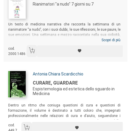
Rianimatori "a nudo" 7 giorni su 7
Sommario:
Un testo di medicina narrativa che racconta la settimana di un
rianimatore “a nudo”, con i suoi dubbi, le sue riflessioni, le sue paure, le
sue emozioni. Una settimana e mezzo raccontata nella sua ciclicità,
ripetitività apparente, imprevedibile monotonia. Raccontata da chi la
Scopri di più
vive, la sente, la soffre. Ogni capitolo e giorno della settimana affronta
cod.
alcuni degli argomenti meno conosciuti di un reparto di Terapia
2000.1486
Intensiva: la cronicità della malattia, il dolore del bambino,
l’imprevedibilità, la morte e la donazione.
Autori:
Antonia Chiara Scardicchio
Titolo:
CURARE, GUARDARE
Espistemologia ed estetica dello sguardo in
Medicina
Sommario:
Dentro un ritmo che coniuga questioni di cura e questioni di
formazione, il volume è destinato a tutti coloro che, impegnati
professionalmente nelle relazioni di cura e d’aiuto, seguendone i
contrappunti potranno ripercorrerne passione e curiosità, mossi della
cod.
“grande” domanda: “l’umanità” è dote innata o si può imparare?
449.7