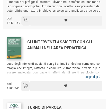
Il manuale si prefigge di colmare il divario tra le professioni sanitarie e
le discipline psicologiche. Uno dei principali obiettivi è rappresentato dal
poter offrire una lettura in chiave psicologica e analitica del percorso
sanitario e del difficile e complesso rapporto che gli operatori del
cod.
settore devono attivare col paziente e la sua famiglia.
1240.1.60
Autori:
Titolo:
GLI INTERVENTI ASSISTITI CON GLI
ANIMALI NELL'AREA PEDIATRICA
Sommario:
L’uso degli interventi assistiti con gli animali si declina come una co-
terapia che integra, rafforza e coadiuva le tradizionali terapie e può
essere impiegata con pazienti affetti da differenti patologie con
obiettivi di miglioramento comportamentale, fisico, cognitivo,
Scopri di più
psicosociale e psicologico-emotivo. Il volume illustra l’esperienza di chi
cod.
– l’associazione
Antropozoa
– da vent’anni lavora in questo campo e
1305.246
sottolinea l’importanza della presenza della pet therapy in un ospedale
pediatrico.
Autori:
Titolo:
TURNO DI PAROLA