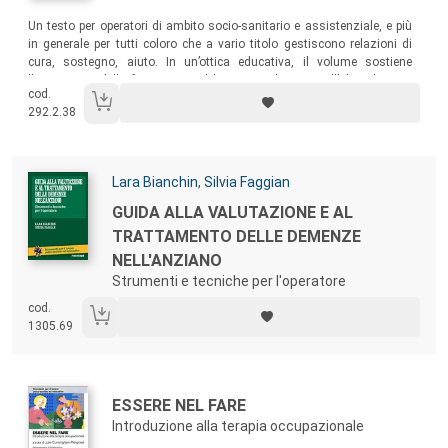
Sommario:
Un testo per operatori di ambito socio-sanitario e assistenziale, e più
in generale per tutti coloro che a vario titolo gestiscono relazioni di
cura, sostegno, aiuto. In un’ottica educativa, il volume sostiene
l’importanza della formazione al benessere, basata sull’idea che tutti
cod.
possiamo imparare a star meglio e che il benessere non è soltanto
292.2.38
una questione di quantità di risorse, ma soprattutto di qualità di
scelte, individuali e sociali.
Autori:
Lara Bianchin
,
Silvia Faggian
Titolo:
GUIDA ALLA VALUTAZIONE E AL
TRATTAMENTO DELLE DEMENZE
NELL'ANZIANO
Strumenti e tecniche per l'operatore
cod.
1305.69
Autori:
Titolo:
ESSERE NEL FARE
Introduzione alla terapia occupazionale