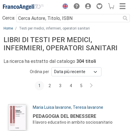
Menu
Cerca:
Main content
Home
Testi per medici, infermieri, operatori sanitari
LIBRI DI TESTI PER MEDICI,
INFERMIERI, OPERATORI SANITARI
La ricerca ha estratto dal catalogo
304 titoli
Ordina per
1
2
3
4
5
Autori:
Maria Luisa Iavarone
,
Teresa Iavarone
Titolo:
PEDAGOGIA DEL BENESSERE
Il lavoro educativo in ambito sociosanitario