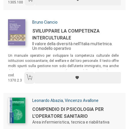
1305.100
Autori:
Bruno Ciancio
Titolo:
SVILUPPARE LA COMPETENZA
INTERCULTURALE
Il valore della diversità nell'Italia multietnica.
Un modello operativo
Sommario:
Un manuale operativo per sviluppare la competenza culturale delle
istituzioni sociosanitarie, del welfare e del loro personale. Il testo offre
molti spunti sulla gestione non solo dell’utente immigrato, ma anche
del personale impegnato, proponendo un modello per lo sviluppo e
cod.
l’applicazione della competenza culturale.
1370.2.3
Autori:
Leonardo Abazia
,
Vincenzo Avallone
Titolo:
COMPENDIO DI PSICOLOGIA PER
L'OPERATORE SANITARIO
Area infermieristica, tecnica e riabilitativa
Sommario: