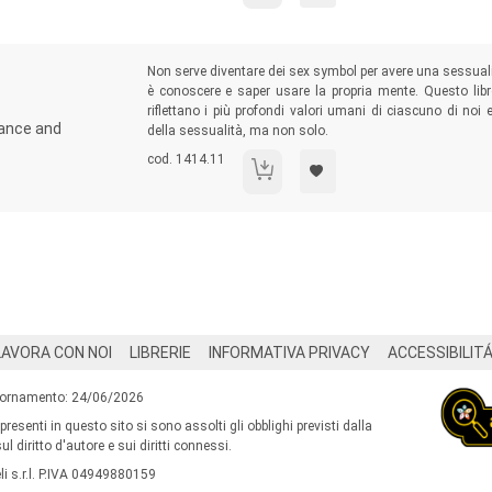
Sommario:
Non serve diventare dei sex symbol per avere una sessuali
è conoscere e saper usare la propria mente. Questo libr
riflettano i più profondi valori umani di ciascuno di noi
tance and
della sessualità, ma non solo.
Codice libro:
cod. 1414.11
Sex Act
LAVORA CON NOI
LIBRERIE
INFORMATIVA PRIVACY
ACCESSIBILIT
iornamento: 24/06/2026
 presenti in questo sito si sono assolti gli obblighi previsti dalla
l diritto d'autore e sui diritti connessi.
i s.r.l. P.IVA 04949880159