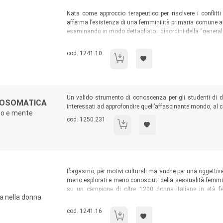
Sommario:
Nata come approccio terapeutico per risolvere i conflitt
afferma l’esistenza di una femminilità primaria comune ai 
esaminando in modo dettagliato i disordini della “generali
e le sessosi (disfunzioni sessuali), per concentrarsi infine
Codice libro:
cod. 1241.10
La sessoanalisi
Sommario:
Un valido strumento di conoscenza per gli studenti di di
ICOSOMATICA
interessati ad approfondire quell’affascinante mondo, al c
rpo e mente
Codice libro:
cod. 1250.231
Clinica psicologica in psicosomatica
Sommario:
L’orgasmo, per motivi culturali ma anche per una oggettiva
meno esplorati e meno conosciuti della sessualità femmini
su un campione di oltre 1200 donne italiane in età fer
ca nella donna
sessualità. Superando miti e stereotipi il testo accomp
meccanismi che modulano il piacere femminile.
Codice libro:
cod. 1241.16
Il piacere al femminile