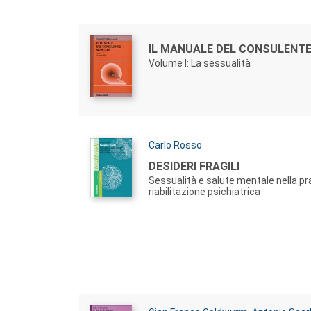
Autori:
Titolo:
IL MANUALE DEL CONSULENT
Volume I: La sessualità
Autori:
Carlo Rosso
Titolo:
DESIDERI FRAGILI
Sessualità e salute mentale nella pra
riabilitazione psichiatrica