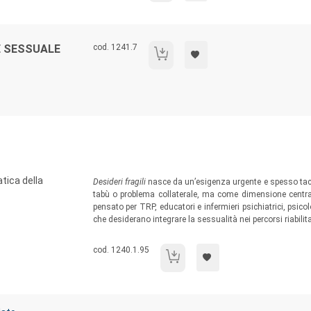
Codice libro:
E SESSUALE
cod. 1241.7
Il manuale del consulente sessuale
Sommario:
tica della
Desideri fragili
nasce da un’esigenza urgente e spesso taci
tabù o problema collaterale, ma come dimensione centrale
pensato per TRP, educatori e infermieri psichiatrici, psicolo
che desiderano integrare la sessualità nei percorsi riabili
Codice libro:
cod. 1240.1.95
Desideri fragili