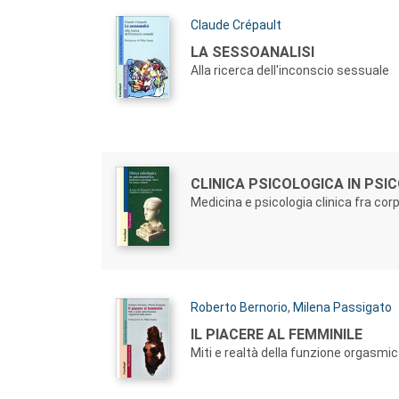
Autori:
Claude Crépault
Titolo:
LA SESSOANALISI
Alla ricerca dell'inconscio sessuale
Autori:
Titolo:
CLINICA PSICOLOGICA IN PS
Medicina e psicologia clinica fra co
Autori:
Roberto Bernorio
,
Milena Passigato
Titolo:
IL PIACERE AL FEMMINILE
Miti e realtà della funzione orgasmi