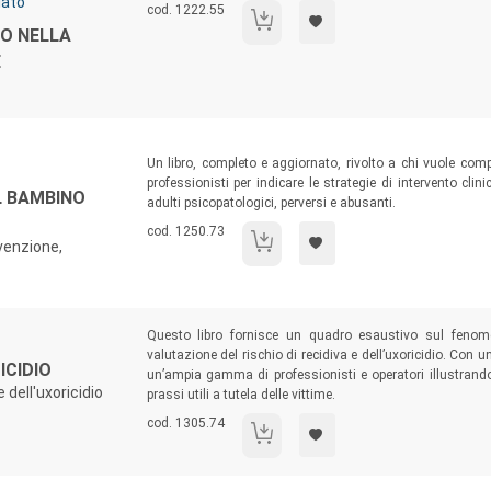
lato
Codice libro:
cod. 1222.55
Le tecniche di rilassamento nella terap
TO NELLA
E
Sommario:
Un libro, completo e aggiornato, rivolto a chi vuole comp
professionisti per indicare le strategie di intervento clin
L BAMBINO
adulti psicopatologici, perversi e abusanti.
Codice libro:
cod. 1250.73
Dal bambino minaccioso al bambino min
evenzione,
Sommario:
Questo libro fornisce un quadro esaustivo sul fenomen
valutazione del rischio di recidiva e dell’uxoricidio. Con 
ICIDIO
un’ampia gamma di professionisti e operatori illustrando
e dell'uxoricidio
prassi utili a tutela delle vittime.
Codice libro:
cod. 1305.74
Dai maltrattamenti all'omicidio