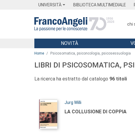
Menu
Main content
Footer
Menu
UNIVERSITÀ
BIBLIOTECA MULTIMEDIALE
chi
NOVITÀ
V
Main content
Home
Psicosomatica, psiconcologia, psicosessuologia
LIBRI DI PSICOSOMATICA, P
La ricerca ha estratto dal catalogo
96 titoli
Autori:
Jurg Willi
Titolo:
LA COLLUSIONE DI COPPIA