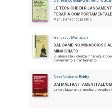
Autori:
Gian Franco Goldwurm
,
Antonio Scar
Titolo:
LE TECNICHE DI RILASSAMEN
TERAPIA COMPORTAMENTAL
Manuale teorico pratico
Autori:
Francesco Montecchi
Titolo:
DAL BAMBINO MINACCIOSO A
MINACCIATO
Gli abusi e la violenza in famiglia: pr
rilevamento e trattamento
Autori:
Anna Costanza Baldry
Titolo:
DAI MALTRATTAMENTI ALL'OM
La valutazione del rischio di recidiva 