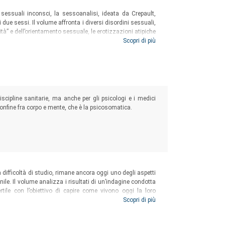
i sessuali inconsci, la sessoanalisi, ideata da Crepault,
due sessi. Il volume affronta i diversi disordini sessuali,
tà” e dell’orientamento sessuale, le erotizzazioni atipiche
 sul trattamento per superare le ansie latenti del paziente.
Scopri di più
scipline sanitarie, ma anche per gli psicologi e i medici
onfine fra corpo e mente, che è la psicosomatica.
 difficoltà di studio, rimane ancora oggi uno degli aspetti
le. Il volume analizza i risultati di un’indagine condotta
tile con l’obiettivo di capire come vivono oggi la loro
agna il lettore in un viaggio alla scoperta dei delicati
Scopri di più