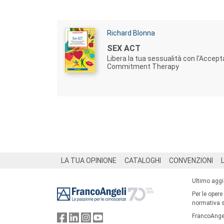
Autori:
Richard Blonna
Titolo:
SEX ACT
Libera la tua sessualità con l'Accep
Commitment Therapy
Footer
LA TUA OPINIONE
CATALOGHI
CONVENZIONI
Ultimo agg
Per le opere
normativa su
FrancoAngel