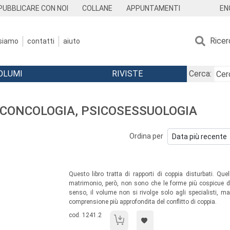
EN
PUBBLICARE CON NOI
COLLANE
APPUNTAMENTI
Ricer
 siamo
contatti
aiuto
OLUMI
RIVISTE
Cerca:
SICONCOLOGIA, PSICOSESSUOLOGIA
Ordina per
Sommario:
Questo libro tratta di rapporti di coppia disturbati. Qu
matrimonio, però, non sono che le forme più cospicue del
senso, il volume non si rivolge solo agli specialisti, m
comprensione più approfondita del conflitto di coppia.
Codice libro:
cod. 1241.2
La collusione di coppia