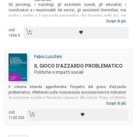
Sommario:
Gli psicologi, i sociologi, gli assistenti sociali, gli educatori, i
coordinatori e i responsabili dei servizi, gli assistenti domiciliari, ma
anche i medici e il personale paramedico che lavorano nelle Asl, nei
Comuni, nel privato sociale ma anche nelle aziende, nella scuola o
Scopri di più
come liberi professionisti, sempre più spesso sono chiamati a lavorare
cod.
per o su progetti. Questo manuale si rivolge sia agli studenti sia agli
1056.5
operatori che già stanno lavorando su progetti, e costituisce
un’occasione per approfondire o sistematizzare le conoscenze e
riflettere sulle proprie esperienze.
Autori:
Fabio Lucchini
Titolo:
IL GIOCO D'AZZARDO PROBLEMATICO
Politiche e impatti sociali
Sommario:
Il volume intende approfondire l’impatto del gioco d’azzardo
problematico, riflettendo sulla riconosciuta associazione tra indicatori
di posizione sociale e fenomeni connessi alla salute. Dopo un’attenta
descrizione delle politiche sul gambling e un’analisi sociologica del
Scopri di più
profilo dei giocatori problematici, il libro presenta la più recente ricerca
cod.
italiana dedicata ai costi sociali del fenomeno. Un testo per gli
1130.350
studenti dei corsi di Sociologia, Scienza Politica ed Economia, ma
anche per i policymaker interessati a conoscere dati e acquisire
metodologie per affrontare un tema al centro del dibattito pubblico.