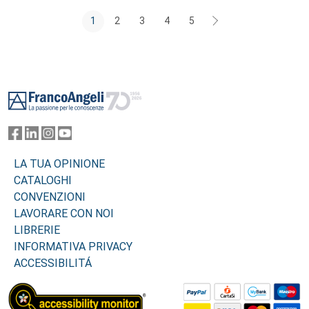
1
2
3
4
5
Footer
LA TUA OPINIONE
CATALOGHI
CONVENZIONI
LAVORARE CON NOI
LIBRERIE
INFORMATIVA PRIVACY
ACCESSIBILITÁ