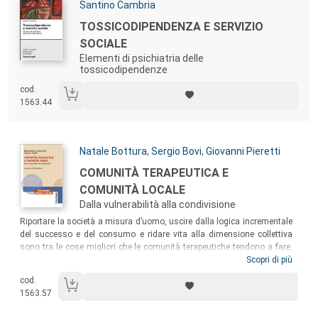
Autori:
Santino Cambria
Titolo:
TOSSICODIPENDENZA E SERVIZIO
SOCIALE
Elementi di psichiatria delle
tossicodipendenze
cod.
1563.44
Autori:
Natale Bottura
,
Sergio Bovi
,
Giovanni Pieretti
Titolo:
COMUNITÀ TERAPEUTICA E
COMUNITÀ LOCALE
Dalla vulnerabilità alla condivisione
Sommario:
Riportare la società a misura d’uomo, uscire dalla logica incrementale
del successo e del consumo e ridare vita alla dimensione collettiva
sono tra le cose migliori che le comunità terapeutiche tendono a fare,
valendosi in realtà di quel millenario patrimonio di cultura contadina di
Scopri di più
cui il nostro paese è dotato. Le radici delle comunità terapeutiche
cod.
poggiano sulle radici più profonde della cultura rurale italiana. Prima
1563.57
che sia del tutto tardi, è ora di ritrovarle.