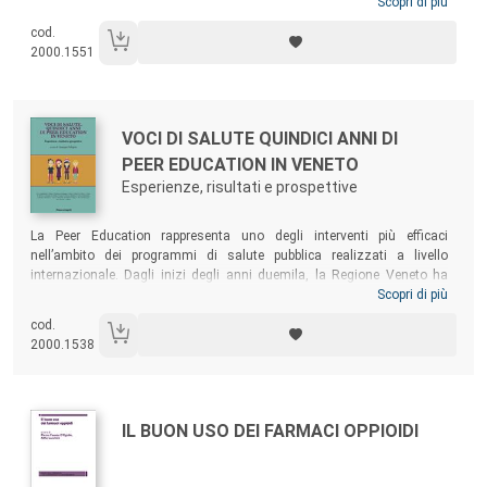
volume, che ha origine da una ricerca svolta dal Centro di Prevenzione
Scopri di più
Sociale di Reggio Emilia tra gli adolescenti delle scuole superiori,
cod.
fornisce alle comunità educanti un’utile lettura multidisciplinare di un
2000.1551
fenomeno che sembra oggi finito sottotraccia: un tema più che mai
attuale e problematico che richiama gli adulti alle proprie
responsabilità.
Autori:
Titolo:
VOCI DI SALUTE QUINDICI ANNI DI
PEER EDUCATION IN VENETO
Esperienze, risultati e prospettive
Sommario:
La Peer Education rappresenta uno degli interventi più efficaci
nell’ambito dei programmi di salute pubblica realizzati a livello
internazionale. Dagli inizi degli anni duemila, la Regione Veneto ha
avviato numerose attività di Peer Education coinvolgendo migliaia di
Scopri di più
giovani assieme a centinaia di operatori e insegnanti, diffondendo in
cod.
tantissimi istituti scolastici l’azione dei peer. Nel volume si presentano
2000.1538
i risultati di tale impegno dando voce a tutti coloro che in questi anni
hanno contribuito alle numerose iniziative.
Autori:
Titolo:
IL BUON USO DEI FARMACI OPPIOIDI