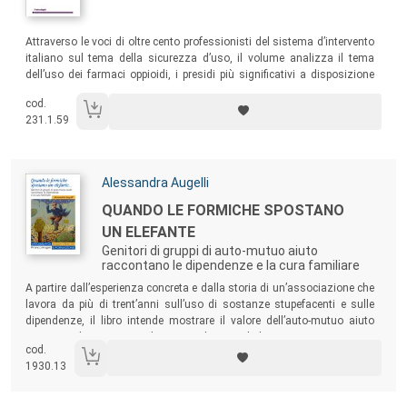
Sommario:
Attraverso le voci di oltre cento professionisti del sistema d’intervento
italiano sul tema della sicurezza d’uso, il volume analizza il tema
dell’uso dei farmaci oppioidi, i presidi più significativi a disposizione
dei clinici nei Servizi delle Dipendenze per curare le persone con
cod.
dipendenza da eroina e oppiacei in genere.
231.1.59
Autori:
Alessandra Augelli
Titolo:
QUANDO LE FORMICHE SPOSTANO
UN ELEFANTE
Genitori di gruppi di auto-mutuo aiuto
raccontano le dipendenze e la cura familiare
Sommario:
A partire dall’esperienza concreta e dalla storia di un’associazione che
lavora da più di trent’anni sull’uso di sostanze stupefacenti e sulle
dipendenze, il libro intende mostrare il valore dell’auto-mutuo aiuto
attraverso la narrazione dei vissuti di quanti lo hanno sperimentato.
cod.
1930.13