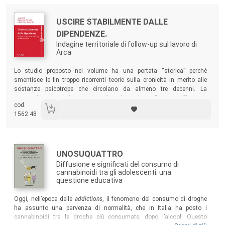
Autori:
Titolo:
USCIRE STABILMENTE DALLE
DIPENDENZE.
Indagine territoriale di follow-up sul lavoro di
Arca
Sommario:
Lo studio proposto nel volume ha una portata “storica” perché
smentisce le fin troppo ricorrenti teorie sulla cronicità in merito alle
sostanze psicotrope che circolano da almeno tre decenni. La
tossicodipendenza è certamente “una brutta bestia”, ma se affrontata
cod.
con costanza e con il supporto di una buona rete territoriale può
1562.48
davvero essere domata, come testimonia il caso di Arca – Centro
Mantovano di Solidarietà.
Autori:
Titolo:
UNOSUQUATTRO
Diffusione e significati del consumo di
cannabinoidi tra gli adolescenti: una
questione educativa
Sommario:
Oggi, nell’epoca delle
addictions
, il fenomeno del consumo di droghe
ha assunto una parvenza di normalità, che in Italia ha posto i
cannabinoidi tra le droghe più consumate, dopo l’alcool. Questo