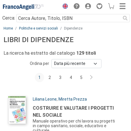
Menu
Cerca:
Main content
Home
Politiche e servizi sociali
Dipendenze
LIBRI DI DIPENDENZE
La ricerca ha estratto dal catalogo
129 titoli
Ordina per
1
2
3
4
5
Autori:
Liliana Leone
,
Miretta Prezza
Titolo:
COSTRUIRE E VALUTARE I PROGETTI
NEL SOCIALE
Manuale operativo per chi lavora su progetti
in campo sanitario, sociale, educativo e
culturale