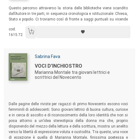
Sommario:
Questo percorso attraverso la storia delle biblioteche viene scandito
dall’Autore in tre parti, in sequenza cronologica e istituzionale: Chiesa,
Stato e popolo. Ci troviamo così di fronte a saggi puntuali su vicende
particolari – microstorie si diceva un tempo – che, tuttavia, vogliono
cod.
essere specchio e riflesso di tendenze ed eventi storici di più ampia
1615.72
portata.
Autori:
Sabrina Fava
Titolo:
VOCI D’INCHIOSTRO
Marianna Montale tra giovani lettrici e
scrittrici del Novecento
Sommario:
Dalle pagine delle riviste per ragazzi di primo Novecento escono voci
femminili di adolescenti. Sono giovani lettrici di buona cultura, curiose
e in cerca di ascolto e di riconoscimento della loro identità che non si
posa attorno a un’idea stereotipica della donna ma che, proprio
disponendo del mezzo della lettura e della scrittura, mostra un anelito
verso la libertà di espressione voluta e custodita. Tra queste, una voce
di eccezione è quella di Marianna Montale, finissima poetessa e