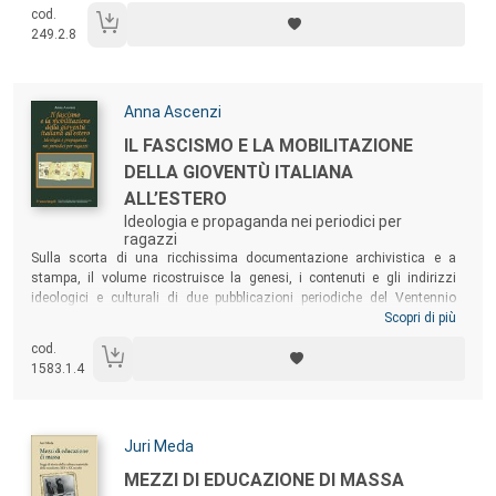
cod.
presente volume analizza le modalità educative, i principi e le finalità
249.2.8
vigenti nelle case di correzione.
Autori:
Anna Ascenzi
Titolo:
IL FASCISMO E LA MOBILITAZIONE
DELLA GIOVENTÙ ITALIANA
ALL’ESTERO
Ideologia e propaganda nei periodici per
ragazzi
Sommario:
Sulla scorta di una ricchissima documentazione archivistica e a
stampa, il volume ricostruisce la genesi, i contenuti e gli indirizzi
ideologici e culturali di due pubblicazioni periodiche del Ventennio
destinate alla gioventù italiana all’estero – «Aquilotti d’Italia. Rivista
Scopri di più
dei Gruppi giovanili all’Estero» (1928-1930) e «Il Tamburino della
cod.
gioventù italiana all’estero» (1931-1943) –, fornendo un’originale
1583.1.4
chiave di lettura in merito alla strategia politica esercitata dal regime
fascista nei confronti delle comunità di connazionali emigrati stabilite
in varie parti del mondo.
Autori:
Juri Meda
Titolo:
MEZZI DI EDUCAZIONE DI MASSA