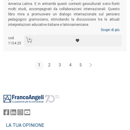
America Latina. E in entrambi questi contesti geoculturali sono fioriti
molti studi, accompagnati da collaborazioni internazionali. Questo
libro mira a promuovere un dialogo internazionale sul pensiero
pedagogico gramsciano, stimolando la discussione tra le attuali
interpretazioni educative italiane e latinoamericane.
Scopri di più
cod.
1154.25
1
2
3
4
5
Footer
LA TUA OPINIONE