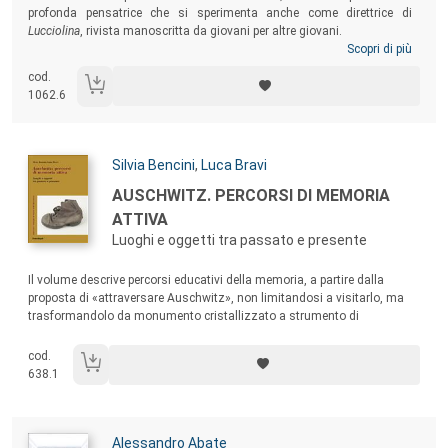
profonda pensatrice che si sperimenta anche come direttrice di
Lucciolina
, rivista manoscritta da giovani per altre giovani.
Scopri di più
cod.
1062.6
Autori:
Silvia Bencini
,
Luca Bravi
Titolo:
AUSCHWITZ. PERCORSI DI MEMORIA
ATTIVA
Luoghi e oggetti tra passato e presente
Sommario:
Il volume descrive percorsi educativi della memoria, a partire dalla
proposta di «attraversare Auschwitz», non limitandosi a visitarlo, ma
trasformandolo da monumento cristallizzato a strumento di
formazione. Si delinea così un modello formativo che - attraverso luoghi
e oggetti come ponte tra passato e presente - può essere applicato a
cod.
qualsiasi altro luogo di memoria.
638.1
Autori:
Alessandro Abate