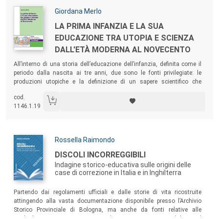
Autori:
Giordana Merlo
Titolo:
LA PRIMA INFANZIA E LA SUA
EDUCAZIONE TRA UTOPIA E SCIENZA
DALL'ETÀ MODERNA AL NOVECENTO
Sommario:
All’interno di una storia dell’educazione dell’infanzia, definita come il
periodo dalla nascita ai tre anni, due sono le fonti privilegiate: le
produzioni utopiche e la definizione di un sapere scientifico che
connotano sempre più l’età infantile secondo proprie accezioni e
cod.
aprono a sempre maggiori attenzioni educative.
1146.1.19
Autori:
Rossella Raimondo
Titolo:
DISCOLI INCORREGGIBILI
Indagine storico-educativa sulle origini delle
case di correzione in Italia e in Inghilterra
Sommario:
Partendo dai regolamenti ufficiali e dalle storie di vita ricostruite
attingendo alla vasta documentazione disponibile presso l’Archivio
Storico Provinciale di Bologna, ma anche da fonti relative alle
analoghe istituzioni operanti a Milano, a Roma e in Inghilterra, il