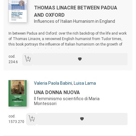
Titolo:
THOMAS LINACRE BETWEEN PADUA
AND OXFORD
Influences of Italian Humanism in England
Sommario:
In between Padua and Oxford: over the rich backdrop of the life and work
of Thomas Linacre, a renowned English humanist from Tudor times,
this book portrays the influence of Italian humanism on the growth of
similar intellectual and cultural trends in England.
cod.
234.6
Autori:
Valeria Paola Babini
,
Luisa Lama
Titolo:
UNA DONNA NUOVA
Il femminismo scientifico di Maria
Montessori
cod.
1573.270