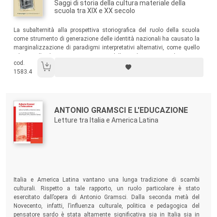
Saggi di storia della cultura materiale della
scuola tra XIX e XX secolo
Sommario:
La subalternità alla prospettiva storiografica del ruolo della scuola
come strumento di generazione delle identità nazionali ha causato la
marginalizzazione di paradigmi interpretativi alternativi, come quello
relativo alla dimensione economica della scolarizzazione di massa,
cod.
che il presente volume tenta di recuperare, utilizzando una serie di
1583.4
fonti inconsuete per questo ambito di studi.
Autori:
Titolo:
ANTONIO GRAMSCI E L'EDUCAZIONE
Letture tra Italia e America Latina
Sommario:
Italia e America Latina vantano una lunga tradizione di scambi
culturali. Rispetto a tale rapporto, un ruolo particolare è stato
esercitato dall’opera di Antonio Gramsci. Dalla seconda metà del
Novecento, infatti, l’influenza culturale, politica e pedagogica del
pensatore sardo è stata altamente significativa sia in Italia sia in