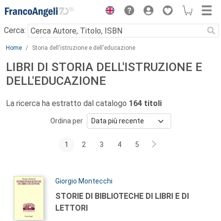
Menu
Cerca:
Main content
Home
Storia dell'istruzione e dell'educazione
LIBRI DI STORIA DELL'ISTRUZIONE E
DELL'EDUCAZIONE
La ricerca ha estratto dal catalogo
164 titoli
Ordina per
1
2
3
4
5
Autori:
Giorgio Montecchi
Titolo:
STORIE DI BIBLIOTECHE DI LIBRI E DI
LETTORI