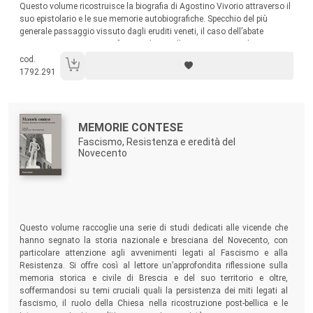
Questo volume ricostruisce la biografia di Agostino Vivorio attraverso il
suo epistolario e le sue memorie autobiografiche. Specchio del più
generale passaggio vissuto dagli eruditi veneti, il caso dell’abate
Vivorio, agostiniano poi sfratato, diventa l’occasione per esplorare
continuità e rotture nel rapporto tra saperi e poteri alla caduta della
cod.
Repubblica di Venezia.
1792.291
Autori:
Titolo:
MEMORIE CONTESE
Fascismo, Resistenza e eredità del
Novecento
Sommario:
Questo volume raccoglie una serie di studi dedicati alle vicende che
hanno segnato la storia nazionale e bresciana del Novecento, con
particolare attenzione agli avvenimenti legati al Fascismo e alla
Resistenza. Si offre così al lettore un’approfondita riflessione sulla
memoria storica e civile di Brescia e del suo territorio e oltre,
soffermandosi su temi cruciali quali la persistenza dei miti legati al
fascismo, il ruolo della Chiesa nella ricostruzione post-bellica e le