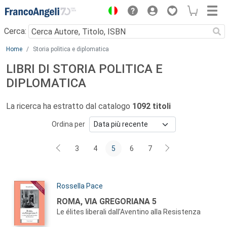
Menu
Cerca:
Main content
Home
Storia politica e diplomatica
LIBRI DI STORIA POLITICA E
DIPLOMATICA
La ricerca ha estratto dal catalogo
1092 titoli
Ordina per
3
4
5
6
7
Autori:
Rossella Pace
Titolo:
ROMA, VIA GREGORIANA 5
Le élites liberali dall’Aventino alla Resistenza