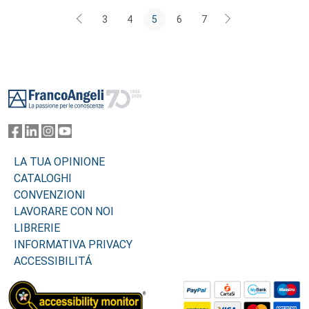
3
4
5
6
7
Footer
LA TUA OPINIONE
CATALOGHI
CONVENZIONI
LAVORARE CON NOI
LIBRERIE
INFORMATIVA PRIVACY
ACCESSIBILITÁ