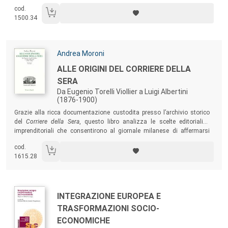
cod.
1500.34
Autori:
Andrea Moroni
Titolo:
ALLE ORIGINI DEL CORRIERE DELLA
SERA
Da Eugenio Torelli Viollier a Luigi Albertini
(1876-1900)
Sommario:
Grazie alla ricca documentazione custodita presso l’archivio storico
del
Corriere della Sera
, questo libro analizza le scelte editoriali e
imprenditoriali che consentirono al giornale milanese di affermarsi
come uno dei principali quotidiani italiani. La ricerca verte sui primi
cod.
trent’anni di vita del giornale, dal 1876 all’inizio del Novecento, anni in
1615.28
cui una moderna opinione pubblica di massa era ancora lontana dal
costituirsi.
Autori:
Titolo:
INTEGRAZIONE EUROPEA E
TRASFORMAZIONI SOCIO-
ECONOMICHE