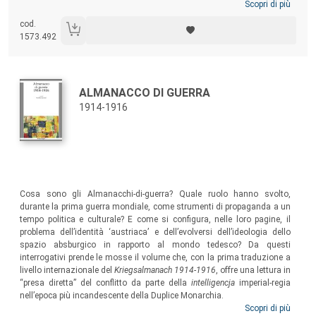
Scopri di più
cod.
1573.492
Autori:
Titolo:
ALMANACCO DI GUERRA
1914-1916
Sommario:
Cosa sono gli Almanacchi-di-guerra? Quale ruolo hanno svolto,
durante la prima guerra mondiale, come strumenti di propaganda a un
tempo politica e culturale? E come si configura, nelle loro pagine, il
problema dell’identità ‘austriaca’ e dell’evolversi dell’ideologia dello
spazio absburgico in rapporto al mondo tedesco? Da questi
interrogativi prende le mosse il volume che, con la prima traduzione a
livello internazionale del
Kriegsalmanach 1914-1916
, offre una lettura in
“presa diretta” del conflitto da parte della
intelligencja
imperial-regia
nell’epoca più incandescente della Duplice Monarchia.
Scopri di più