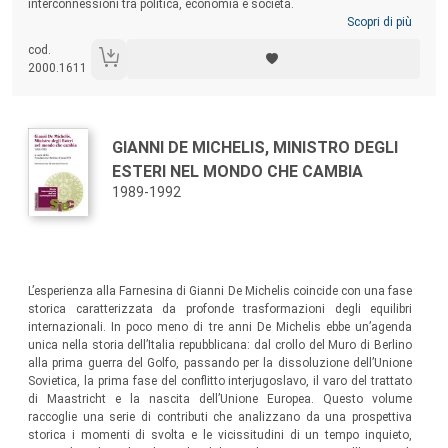
interconnessioni tra politica, economia e società.
Scopri di più
cod.
2000.1611
Autori:
Titolo:
GIANNI DE MICHELIS, MINISTRO DEGLI
ESTERI NEL MONDO CHE CAMBIA
1989-1992
Sommario:
L’esperienza alla Farnesina di Gianni De Michelis coincide con una fase
storica caratterizzata da profonde trasformazioni degli equilibri
internazionali. In poco meno di tre anni De Michelis ebbe un’agenda
unica nella storia dell’Italia repubblicana: dal crollo del Muro di Berlino
alla prima guerra del Golfo, passando per la dissoluzione dell’Unione
Sovietica, la prima fase del conflitto interjugoslavo, il varo del trattato
di Maastricht e la nascita dell’Unione Europea. Questo volume
raccoglie una serie di contributi che analizzano da una prospettiva
storica i momenti di svolta e le vicissitudini di un tempo inquieto,