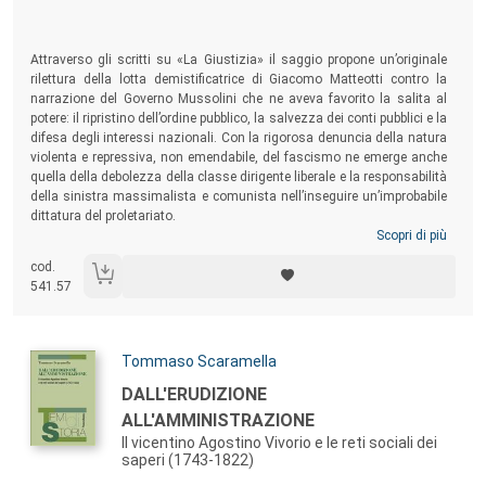
Sommario:
Attraverso gli scritti su «La Giustizia» il saggio propone un’originale
rilettura della lotta demistificatrice di Giacomo Matteotti contro la
narrazione del Governo Mussolini che ne aveva favorito la salita al
potere: il ripristino dell’ordine pubblico, la salvezza dei conti pubblici e la
difesa degli interessi nazionali. Con la rigorosa denuncia della natura
violenta e repressiva, non emendabile, del fascismo ne emerge anche
quella della debolezza della classe dirigente liberale e la responsabilità
della sinistra massimalista e comunista nell’inseguire un’improbabile
dittatura del proletariato.
Scopri di più
cod.
541.57
Autori:
Tommaso Scaramella
Titolo:
DALL'ERUDIZIONE
ALL'AMMINISTRAZIONE
Il vicentino Agostino Vivorio e le reti sociali dei
saperi (1743-1822)
Sommario: