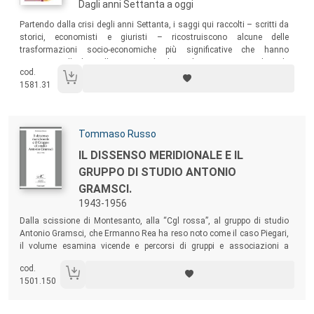
Dagli anni Settanta a oggi
Sommario:
Partendo dalla crisi degli anni Settanta, i saggi qui raccolti – scritti da
storici, economisti e giuristi – ricostruiscono alcune delle
trasformazioni socio-economiche più significative che hanno
interessato l’Italia e l’Europa negli ultimi decenni, mostrandone le
cod.
connessioni con il processo di integrazione sovranazionale.
1581.31
Autori:
Tommaso Russo
Titolo:
IL DISSENSO MERIDIONALE E IL
GRUPPO DI STUDIO ANTONIO
GRAMSCI.
1943-1956
Sommario:
Dalla scissione di Montesanto, alla “Cgl rossa”, al gruppo di studio
Antonio Gramsci, che Ermanno Rea ha reso noto come il caso Piegari,
il volume esamina vicende e percorsi di gruppi e associazioni a
sinistra del Pci, con l’intento di capire l’universo del dissenso e la
cod.
tradizione comunista nel Mezzogiorno.
1501.150