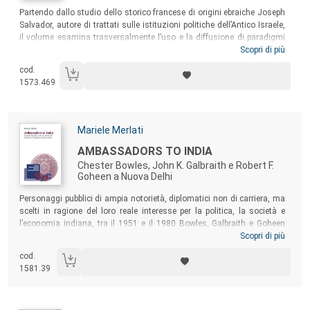
Sommario:
Partendo dallo studio dello storico francese di origini ebraiche Joseph
Salvador, autore di trattati sulle istituzioni politiche dell’Antico Israele,
il volume esamina trasversalmente l’uso e la diffusione di paradigmi
veterotestamentari nella cultura del XIX secolo. Il libro indaga inoltre le
Scopri di più
modalità con cui le interpretazioni del sistema intellettuale di Salvador
cod.
abbiano giocato un ruolo centrale nella costruzione di filosofie della
1573.469
storia, di idee inerenti alla politica radicale e nell’ascesa del sionismo.
Autori:
Mariele Merlati
Titolo:
AMBASSADORS TO INDIA
Chester Bowles, John K. Galbraith e Robert F.
Goheen a Nuova Delhi
Sommario:
Personaggi pubblici di ampia notorietà, diplomatici non di carriera, ma
scelti in ragione del loro reale interesse per la politica, la società e
l’economia indiana, tra il 1951 e il 1980 Bowles, Galbraith e Goheen
sono stati attori centrali della politica americana in India e interlocutori
Scopri di più
rilevanti dei principali protagonisti della vita internazionale dei due
cod.
Paesi. Il volume ricostruisce, sulla base di fonti edite e inedite, queste
1581.39
tre esperienze diplomatiche, ripercorrendo il tema delle relazioni indo-
statunitensi negli anni della Guerra fredda.