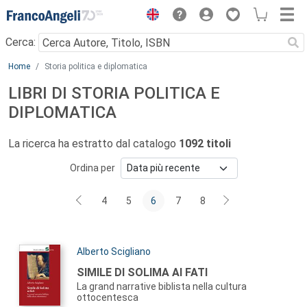
Menu
Cerca:
Main content
Home
Storia politica e diplomatica
LIBRI DI STORIA POLITICA E
DIPLOMATICA
La ricerca ha estratto dal catalogo
1092 titoli
Ordina per
4
5
6
7
8
Autori:
Alberto Scigliano
Titolo:
SIMILE DI SOLIMA AI FATI
La grand narrative biblista nella cultura
ottocentesca