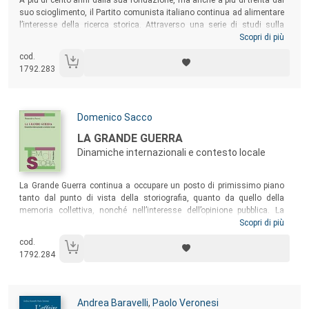
suo scioglimento, il Partito comunista italiano continua ad alimentare
l’interesse della ricerca storica. Attraverso una serie di studi sulla
cultura politica del partito e dell’intreccio con la sua politica culturale, il
Scopri di più
libro intende ricostruire la peculiare “guerra di posizione” che il partito
cod.
nuovo togliattiano andò edificando nel trentennio successivo alla
1792.283
Liberazione, fino a quando – cioè – le molteplici contraddizioni
apertesi con il “boom economico” deflagrarono nello scontro con un
“altro comunismo”, quello della mobilitazione degli anni settanta.
Autori:
Domenico Sacco
Titolo:
LA GRANDE GUERRA
Dinamiche internazionali e contesto locale
Sommario:
La Grande Guerra continua a occupare un posto di primissimo piano
tanto dal punto di vista della storiografia, quanto da quello della
memoria collettiva, nonché nell’interesse dell’opinione pubblica. La
ricorrenza del centenario, una decina di anni fa, ha poi contribuito a
Scopri di più
movimentare il panorama degli studi. Il moltiplicarsi di progetti di
cod.
ricerca e di iniziative editoriali di carattere nazionale e internazionale
1792.284
ha portato importanti novità nel dibattito, nella scelta delle chiavi di
lettura, delle tematiche e dei contesti da indagare, come questo
volume ci mostra.
Autori:
Andrea Baravelli
,
Paolo Veronesi