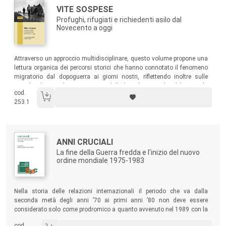
Autori:
Titolo:
VITE SOSPESE
Profughi, rifugiati e richiedenti asilo dal
Novecento a oggi
Sommario:
Attraverso un approccio multidisciplinare, questo volume propone una
lettura organica dei percorsi storici che hanno connotato il fenomeno
migratorio dal dopoguerra ai giorni nostri, riflettendo inoltre sulle
pratiche di accoglienza e sui modelli di inclusione che delineano la
cod.
precarietà del presente e le incertezze del futuro.
253.1
Autori:
Titolo:
ANNI CRUCIALI
La fine della Guerra fredda e l'inizio del nuovo
ordine mondiale 1975-1983
Sommario:
Nella storia delle relazioni internazionali il periodo che va dalla
seconda metà degli anni ’70 ai primi anni ’80 non deve essere
considerato solo come prodromico a quanto avvenuto nel 1989 con la
caduta del Muro di Berlino, come troppo spesso è stato detto. In questi
cod.