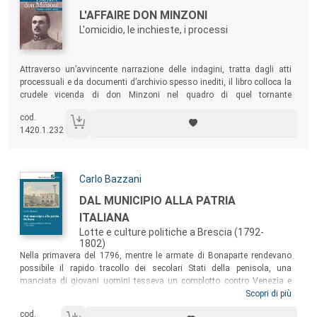
Titolo:
L'AFFAIRE DON MINZONI
L'omicidio, le inchieste, i processi
Sommario:
Attraverso un’avvincente narrazione delle indagini, tratta dagli atti
processuali e da documenti d’archivio spesso inediti, il libro colloca la
crudele vicenda di don Minzoni nel quadro di quel tornante
fondamentale della storia italiana e del fascismo delle origini.
cod.
1420.1.232
Autori:
Carlo Bazzani
Titolo:
DAL MUNICIPIO ALLA PATRIA
ITALIANA
Lotte e culture politiche a Brescia (1792-
1802)
Sommario:
Nella primavera del 1796, mentre le armate di Bonaparte rendevano
possibile il rapido tracollo dei secolari Stati della penisola, una
manciata di giovani uomini tesseva un complotto contro Venezia e
metteva fine alla sua dominazione sul territorio bresciano. Attraverso
Scopri di più
lo studio di una vasta documentazione inedita, il volume prende le
cod.