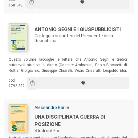
saggi, autorevoli studiosi sono stati chiamati a esaminare, nei
1581.48
rispettivi campi d’analisi, quanto accaduto in quel decennio, inserendo
gli eventi in una più ampia visione storica.
Autori:
Titolo:
ANTONIO SEGNI E I GIUSPUBBLICISTI
Carteggio sui poteri del Presidente della
Repubblica
Sommario:
Questo volume raccoglie le lettere che Antonio Segni e tredici
autorevoli studiosi di diritto (Gaspare Ambrosini, Paolo Biscaretti di
Ruffia, Giorgio Bo, Giuseppe Chiarelli, Vezio Crisafulli, Leopoldo Elia,
Carlo Esposito, Giuseppe Guarino, Giuseppe Maranini, Aldo Moro,
cod.
Costantino Mortati, Meuccio Ruini e Aldo Sandulli) si scambiarono
1792.282
durante il 1956 e poi dal 1962 al 1964 sui poteri e sui limiti del
Presidente della Repubblica.
Autori:
Alessandro Barile
Titolo:
UNA DISCIPLINATA GUERRA DI
POSIZIONE
Studi sul Pci
Sommario:
A più di cento anni dalla sua fondazione, ma anche a più di trenta dal