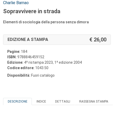
Autori:
Charlie Barnao
Sopravvivere in strada
Elementi di sociologia della persona senza dimora
26,00
EDIZIONE A STAMPA
Pagine:
184
ISBN:
9788846459152
a
a
Edizione:
4
ristampa 2023, 1
edizione 2004
Codice editore:
1043.50
Disponibilità:
Fuori catalogo
DESCRIZIONE
INDICE
DETTAGLI
RASSEGNA STAMPA