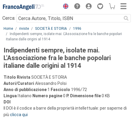
Menu
Cerca:
Main content
Home
riviste
SOCIETÀ E STORIA
1996
Indipendenti sempre, isolate mai. L'Associazione fra le banche popolari
italiane dalle origini al 1914
Indipendenti sempre, isolate mai.
L'Associazione fra le banche popolari
italiane dalle origini al 1914
Titolo Rivista
SOCIETÀ E STORIA
Autori/Curatori
Alessandro Polsi
Anno di pubblicazione
1
Fascicolo
1996/72
Lingua
Italiano
Numero pagine
0
P.
Dimensione file
0 KB
DOI
Il DOI è il codice a barre della proprietà intellettuale: per saperne di
più
clicca qui