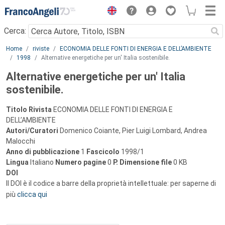
Menu
Cerca:
Main content
Home
riviste
ECONOMIA DELLE FONTI DI ENERGIA E DELL’AMBIENTE
1998
Alternative energetiche per un' Italia sostenibile.
Alternative energetiche per un' Italia
sostenibile.
Titolo Rivista
ECONOMIA DELLE FONTI DI ENERGIA E
DELL’AMBIENTE
Autori/Curatori
Domenico Coiante, Pier Luigi Lombard, Andrea
Malocchi
Anno di pubblicazione
1
Fascicolo
1998/1
Lingua
Italiano
Numero pagine
0
P.
Dimensione file
0 KB
DOI
Il DOI è il codice a barre della proprietà intellettuale: per saperne di
più
clicca qui