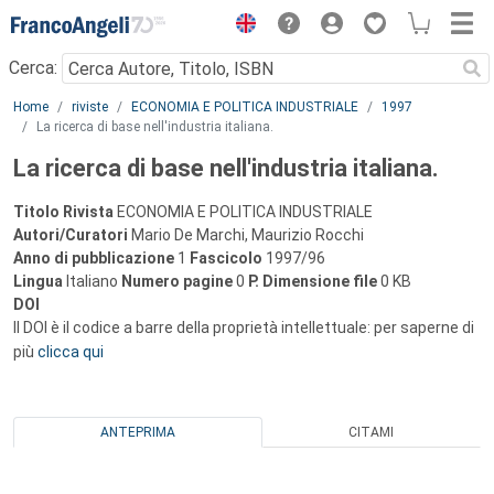
Menu
Cerca:
Main content
Home
riviste
ECONOMIA E POLITICA INDUSTRIALE
1997
La ricerca di base nell'industria italiana.
La ricerca di base nell'industria italiana.
Titolo Rivista
ECONOMIA E POLITICA INDUSTRIALE
Autori/Curatori
Mario De Marchi, Maurizio Rocchi
Anno di pubblicazione
1
Fascicolo
1997/96
Lingua
Italiano
Numero pagine
0
P.
Dimensione file
0 KB
DOI
Il DOI è il codice a barre della proprietà intellettuale: per saperne di
più
clicca qui
ANTEPRIMA
CITAMI