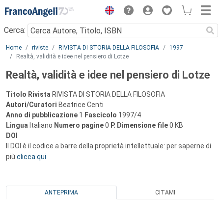
Menu
Cerca:
Main content
Home
riviste
RIVISTA DI STORIA DELLA FILOSOFIA
1997
Realtà, validità e idee nel pensiero di Lotze
Realtà, validità e idee nel pensiero di Lotze
Titolo Rivista
RIVISTA DI STORIA DELLA FILOSOFIA
Autori/Curatori
Beatrice Centi
Anno di pubblicazione
1
Fascicolo
1997/4
Lingua
Italiano
Numero pagine
0
P.
Dimensione file
0 KB
DOI
Il DOI è il codice a barre della proprietà intellettuale: per saperne di
più
clicca qui
ANTEPRIMA
CITAMI