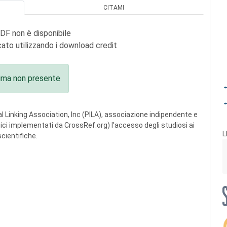
CITAMI
PDF non è disponibile
ato utilizzando i download credit
ima non presente
←
←
 Linking Association, Inc (PILA), associazione indipendente e
ogici implementati da CrossRef.org) l’accesso degli studiosi ai
L
scientifiche.