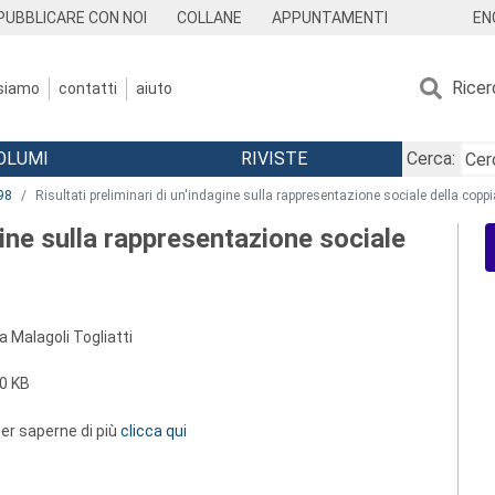
EN
PUBBLICARE CON NOI
COLLANE
APPUNTAMENTI
Ricer
 siamo
contatti
aiuto
OLUMI
RIVISTE
Cerca:
98
Risultati preliminari di un'indagine sulla rappresentazione sociale della coppi
agine sulla rappresentazione sociale
 Malagoli Togliatti
0 KB
 per saperne di più
clicca qui