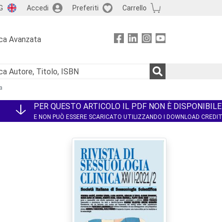
G
Accedi
Preferiti
Carrello
ca Avanzata
a
PER QUESTO ARTICOLO IL PDF NON È DISPONIBILE
E NON PUÒ ESSERE SCARICATO UTILIZZANDO I DOWNLOAD CREDI