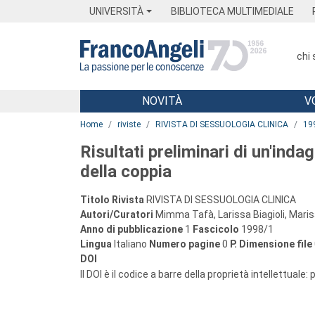
Menu
Main content
Footer
Menu
UNIVERSITÀ
BIBLIOTECA MULTIMEDIALE
chi
NOVITÀ
V
Main content
Home
riviste
RIVISTA DI SESSUOLOGIA CLINICA
19
Risultati preliminari di un'ind
della coppia
Titolo Rivista
RIVISTA DI SESSUOLOGIA CLINICA
Autori/Curatori
Mimma Tafà, Larissa Biagioli, Marisa
Anno di pubblicazione
1
Fascicolo
1998/1
Lingua
Italiano
Numero pagine
0
P.
Dimensione file
DOI
Il DOI è il codice a barre della proprietà intellettuale: