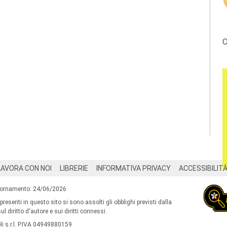
C
LAVORA CON NOI
LIBRERIE
INFORMATIVA PRIVACY
ACCESSIBILIT
iornamento: 24/06/2026
 presenti in questo sito si sono assolti gli obblighi previsti dalla
l diritto d'autore e sui diritti connessi.
i s.r.l. P.IVA 04949880159