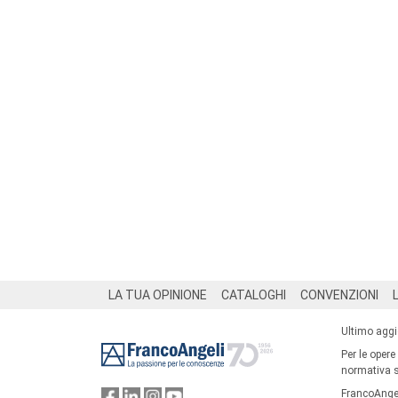
Footer
LA TUA OPINIONE
CATALOGHI
CONVENZIONI
Ultimo agg
Per le opere
normativa su
FrancoAngel