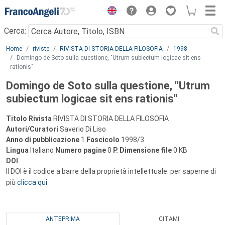
Menu
Cerca:
Main content
Home
riviste
RIVISTA DI STORIA DELLA FILOSOFIA
1998
Domingo de Soto sulla questione, "Utrum subiectum logicae sit ens
rationis"
Domingo de Soto sulla questione, "Utrum
subiectum logicae sit ens rationis"
Titolo Rivista
RIVISTA DI STORIA DELLA FILOSOFIA
Autori/Curatori
Saverio Di Liso
Anno di pubblicazione
1
Fascicolo
1998/3
Lingua
Italiano
Numero pagine
0
P.
Dimensione file
0 KB
DOI
Il DOI è il codice a barre della proprietà intellettuale: per saperne di
più
clicca qui
ANTEPRIMA
CITAMI