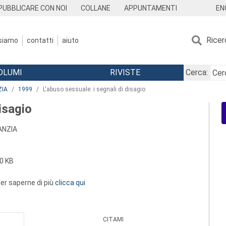
EN
PUBBLICARE CON NOI
COLLANE
APPUNTAMENTI
Ricer
 siamo
contatti
aiuto
OLUMI
RIVISTE
Cerca:
ZIA
1999
L'abuso sessuale: i segnali di disagio
disagio
ANZIA
0 KB
 per saperne di più
clicca qui
CITAMI