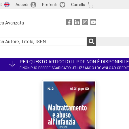
G
Accedi
Preferiti
Carrello
ca Avanzata
PER QUESTO ARTICOLO IL PDF NON È DISPONIBILE
E NON PUÒ ESSERE SCARICATO UTILIZZANDO I DOWNLOAD CREDI