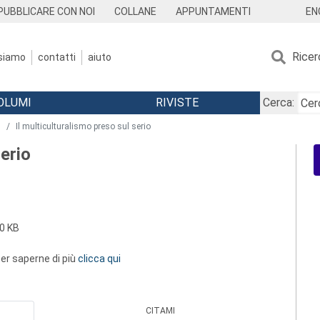
EN
PUBBLICARE CON NOI
COLLANE
APPUNTAMENTI
Ricer
 siamo
contatti
aiuto
OLUMI
RIVISTE
Cerca:
9
Il multiculturalismo preso sul serio
serio
0 KB
 per saperne di più
clicca qui
CITAMI