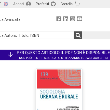
G
Accedi
Preferiti
Carrello
ca Avanzata
PER QUESTO ARTICOLO IL PDF NON È DISPONIBILE
E NON PUÒ ESSERE SCARICATO UTILIZZANDO I DOWNLOAD CREDI