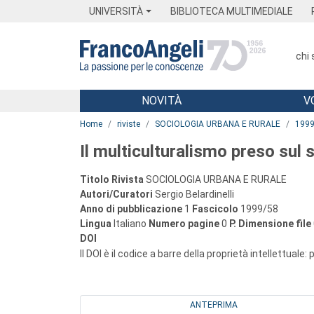
Menu
Main content
Footer
Menu
UNIVERSITÀ
BIBLIOTECA MULTIMEDIALE
chi
NOVITÀ
V
Main content
Home
riviste
SOCIOLOGIA URBANA E RURALE
199
Il multiculturalismo preso sul 
Titolo Rivista
SOCIOLOGIA URBANA E RURALE
Autori/Curatori
Sergio Belardinelli
Anno di pubblicazione
1
Fascicolo
1999/58
Lingua
Italiano
Numero pagine
0
P.
Dimensione file
DOI
Il DOI è il codice a barre della proprietà intellettuale:
ANTEPRIMA