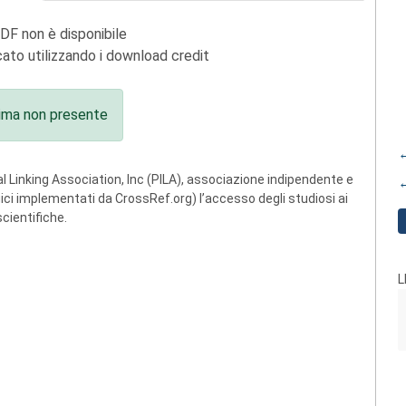
PDF non è disponibile
ato utilizzando i download credit
ima non presente
←
 Linking Association, Inc (PILA), associazione indipendente e
←
ogici implementati da CrossRef.org) l’accesso degli studiosi ai
scientifiche.
L