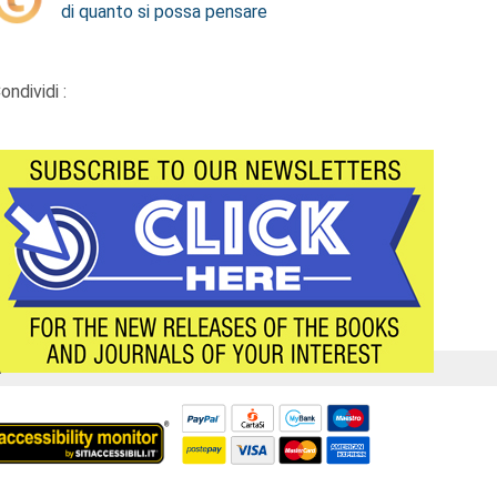
di quanto si possa pensare
ondividi :
Á