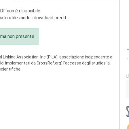
PDF non è disponibile
ato utilizzando i download credit
ima non presente
←
 Linking Association, Inc (PILA), associazione indipendente e
←
ogici implementati da CrossRef.org) l’accesso degli studiosi ai
scientifiche.
L