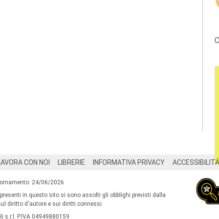
C
LAVORA CON NOI
LIBRERIE
INFORMATIVA PRIVACY
ACCESSIBILIT
iornamento: 24/06/2026
 presenti in questo sito si sono assolti gli obblighi previsti dalla
l diritto d'autore e sui diritti connessi.
i s.r.l. P.IVA 04949880159