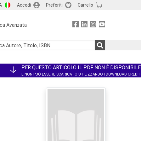
A
Accedi
Preferiti
Carrello
rca Avanzata
PER QUESTO ARTICOLO IL PDF NON È DISPONIBILE
E NON PUÒ ESSERE SCARICATO UTILIZZANDO I DOWNLOAD CREDI