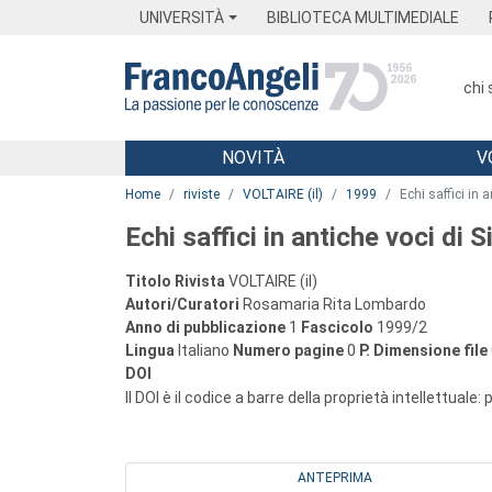
Menu
Main content
Footer
Menu
UNIVERSITÀ
BIBLIOTECA MULTIMEDIALE
chi
NOVITÀ
V
Main content
Home
riviste
VOLTAIRE (il)
1999
Echi saffici in a
Echi saffici in antiche voci di Si
Titolo Rivista
VOLTAIRE (il)
Autori/Curatori
Rosamaria Rita Lombardo
Anno di pubblicazione
1
Fascicolo
1999/2
Lingua
Italiano
Numero pagine
0
P.
Dimensione file
DOI
Il DOI è il codice a barre della proprietà intellettuale:
ANTEPRIMA