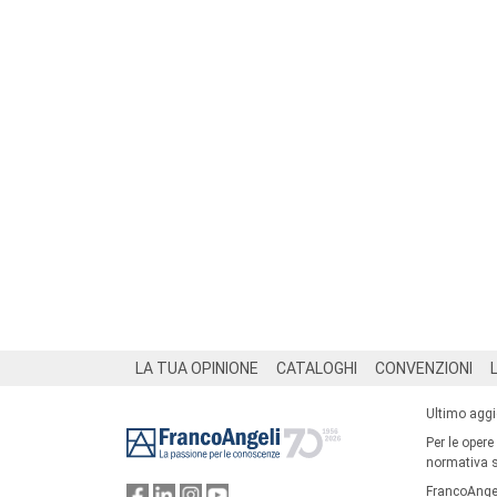
Footer
LA TUA OPINIONE
CATALOGHI
CONVENZIONI
Ultimo agg
Per le opere
normativa su
FrancoAngel