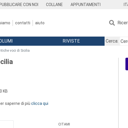
IT
PUBBLICARE CON NOI
COLLANE
APPUNTAMENTI
Rice
 siamo
contatti
aiuto
OLUMI
RIVISTE
Cerca:
ntiche voci di Sicilia
cilia
0 KB
 per saperne di più
clicca qui
CITAMI