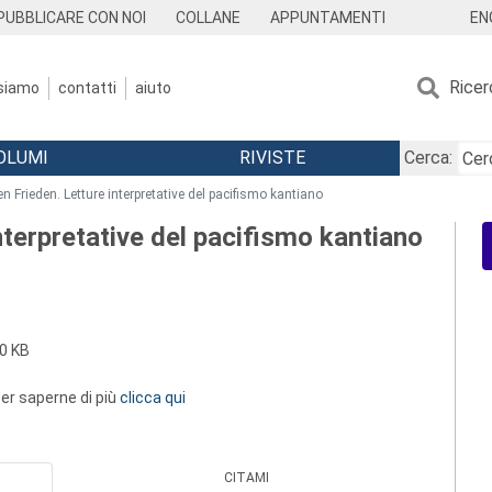
EN
PUBBLICARE CON NOI
COLLANE
APPUNTAMENTI
Ricer
 siamo
contatti
aiuto
OLUMI
RIVISTE
Cerca:
 Frieden. Letture interpretative del pacifismo kantiano
terpretative del pacifismo kantiano
0 KB
 per saperne di più
clicca qui
CITAMI