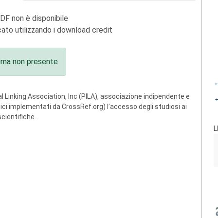
PDF non è disponibile
ato utilizzando i download credit
ima non presente
←
 Linking Association, Inc (PILA), associazione indipendente e
←
ogici implementati da CrossRef.org) l’accesso degli studiosi ai
scientifiche.
L