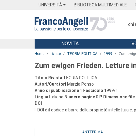
Menu
Main content
Footer
Menu
UNIVERSITÀ
BIBLIOTECA MULTIMEDIALE
chi
NOVITÀ
V
Main content
Home
riviste
TEORIA POLITICA
1999
Zum ewigen
Zum ewigen Frieden. Letture in
Titolo Rivista
TEORIA POLITICA
Autori/Curatori
Marzia Ponso
Anno di pubblicazione
1
Fascicolo
1999/1
Lingua
Italiano
Numero pagine
0
P.
Dimensione file
DOI
Il DOI è il codice a barre della proprietà intellettuale:
ANTEPRIMA