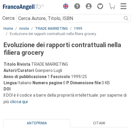
Menu
Cerca:
Main content
Home
riviste
TRADE MARKETING
1999
Evoluzione dei rapporti contrattuali nella filiera grocery
Evoluzione dei rapporti contrattuali nella
filiera grocery
Titolo Rivista
TRADE MARKETING
Autori/Curatori
Gianpiero Lugli
Anno di pubblicazione
1
Fascicolo
1999/25
Lingua
Italiano
Numero pagine
0
P.
Dimensione file
0 KB
DOI
Il DOI è il codice a barre della proprietà intellettuale: per saperne di
più
clicca qui
ANTEPRIMA
CITAMI